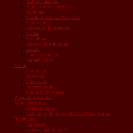
Autorencoaching
Blogger & Rezensenten
Buchtrailer
Grafik, Illustration & Layout
Herausgeber
Lektorat & Korrektorat
Portale
Schreibkurse
Shops & Distributoren
Verlage
ÜbersetzerInnen
Partner-Shops
Archiv
Kolumnen
Mittwoch!
Qinterview
Presseerklärung
Qindie in der Presse
Bewerbungsformular
Mitgliederforum
Abstimmungen
Nutzungsbedingungen für das Qindie-Forum
Rechtliches
Impressum
Datenschutzerklärung