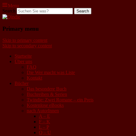
Menu
Search
Qindie
Primary menu
Das Autorenkorrektiv
Skip to primary content
Skip to secondary content
Startseite
Über uns
FAQ
Die Wer macht was Liste
Kontakt
Bücher
Das besondere Buch
Buchreihen & Serien
Twindie: Zwei Romane – ein Preis
Kostenlose eBooks
nach AutorInnen
A – E
F – K
L – P
Q – U