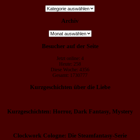
Kategorien
Archiv
Archiv
Besucher auf der Seite
Jetzt online: 4
Heute: 258
Diese Woche: 4356
Gesamt: 1730777
Kurzgeschichten über die Liebe
Kurzgeschichten: Horror, Dark Fantasy, Mystery
Clockwork Cologne: Die Steamfantasy-Serie