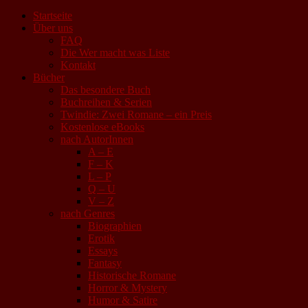
Startseite
Über uns
FAQ
Die Wer macht was Liste
Kontakt
Bücher
Das besondere Buch
Buchreihen & Serien
Twindie: Zwei Romane – ein Preis
Kostenlose eBooks
nach AutorInnen
A – E
F – K
L – P
Q – U
V – Z
nach Genres
Biographien
Erotik
Essays
Fantasy
Historische Romane
Horror & Mystery
Humor & Satire