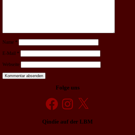
Name
*
E-Mail
*
Webseite
Folge uns
Facebook
Instagram
X
Qindie auf der LBM