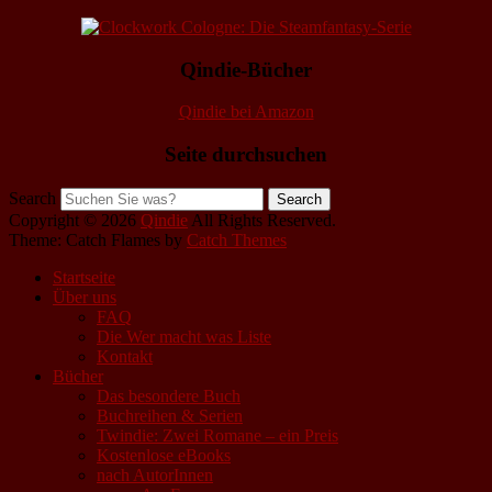
Qindie-Bücher
Qindie bei Amazon
Seite durchsuchen
Search
Copyright © 2026
Qindie
All Rights Reserved.
Theme: Catch Flames by
Catch Themes
Startseite
Über uns
FAQ
Die Wer macht was Liste
Kontakt
Bücher
Das besondere Buch
Buchreihen & Serien
Twindie: Zwei Romane – ein Preis
Kostenlose eBooks
nach AutorInnen