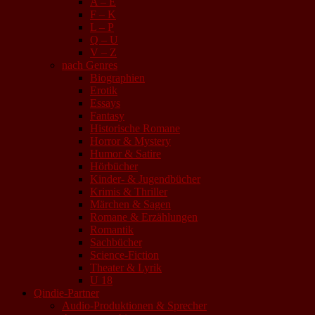
A – E
F – K
L – P
Q – U
V – Z
nach Genres
Biographien
Erotik
Essays
Fantasy
Historische Romane
Horror & Mystery
Humor & Satire
Hörbücher
Kinder- & Jugendbücher
Krimis & Thriller
Märchen & Sagen
Romane & Erzählungen
Romantik
Sachbücher
Science-Fiction
Theater & Lyrik
U 18
Qindie-Partner
Audio-Produktionen & Sprecher