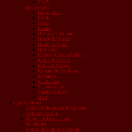
V – Z
nach Genres
Biographien
Erotik
Essays
Fantasy
Historische Romane
Horror & Mystery
Humor & Satire
Hörbücher
Kinder- & Jugendbücher
Krimis & Thriller
Märchen & Sagen
Romane & Erzählungen
Romantik
Sachbücher
Science-Fiction
Theater & Lyrik
U 18
Qindie-Partner
Audio-Produktionen & Sprecher
Autorencoaching
Blogger & Rezensenten
Buchtrailer
Grafik, Illustration & Layout