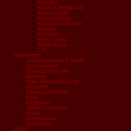
Hörbücher
Kinder- & Jugendbücher
Krimis & Thriller
Märchen & Sagen
Romane & Erzählungen
Romantik
Sachbücher
Science-Fiction
Theater & Lyrik
U 18
Qindie-Partner
Audio-Produktionen & Sprecher
Autorencoaching
Blogger & Rezensenten
Buchtrailer
Grafik, Illustration & Layout
Herausgeber
Lektorat & Korrektorat
Portale
Schreibkurse
Shops & Distributoren
Verlage
ÜbersetzerInnen
Partner-Shops
Archiv