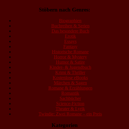
Stöbern nach Genres:
Biographien
Buchreihen & Serien
Das besondere Buch
Erotik
Essays
Fantasy
Historische Romane
Horror & Mystery
Humor & Satire
Kinder- & Jugendbuch
Krimi & Thriller
Kostenlose eBooks
Märchen & Sagen
Romane & Erzählungen
Romantik
Sachbücher
Science-Fiction
Theater & Lyrik
Twindie: Zwei Romane – ein Preis
Kategorien