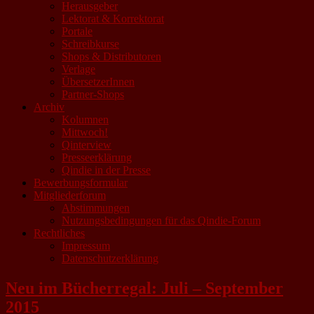
Herausgeber
Lektorat & Korrektorat
Portale
Schreibkurse
Shops & Distributoren
Verlage
ÜbersetzerInnen
Partner-Shops
Archiv
Kolumnen
Mittwoch!
Qinterview
Presseerklärung
Qindie in der Presse
Bewerbungsformular
Mitgliederforum
Abstimmungen
Nutzungsbedingungen für das Qindie-Forum
Rechtliches
Impressum
Datenschutzerklärung
Neu im Bücherregal: Juli – September
2015