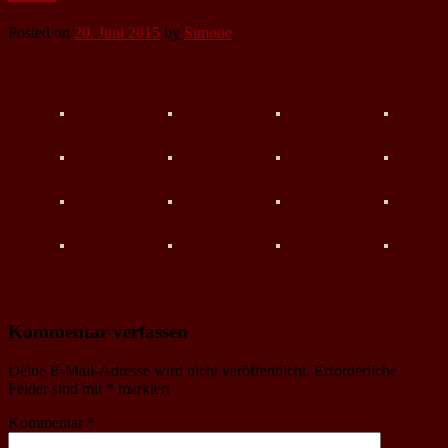
Posted on
20. Juni 2015
by
Simone
Kommentar verfassen
Deine E-Mail-Adresse wird nicht veröffentlicht.
Erforderliche
Felder sind mit
*
markiert
Kommentar
*