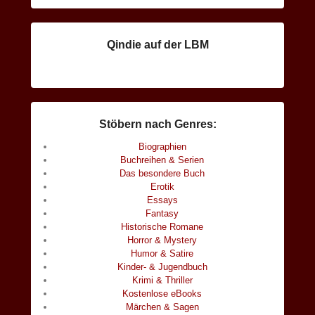
Qindie auf der LBM
Stöbern nach Genres:
Biographien
Buchreihen & Serien
Das besondere Buch
Erotik
Essays
Fantasy
Historische Romane
Horror & Mystery
Humor & Satire
Kinder- & Jugendbuch
Krimi & Thriller
Kostenlose eBooks
Märchen & Sagen