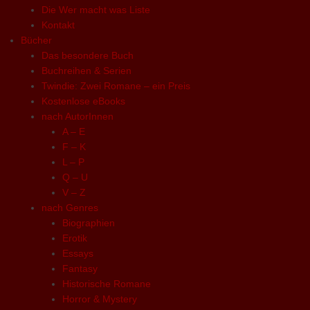
Die Wer macht was Liste
Kontakt
Bücher
Das besondere Buch
Buchreihen & Serien
Twindie: Zwei Romane – ein Preis
Kostenlose eBooks
nach AutorInnen
A – E
F – K
L – P
Q – U
V – Z
nach Genres
Biographien
Erotik
Essays
Fantasy
Historische Romane
Horror & Mystery