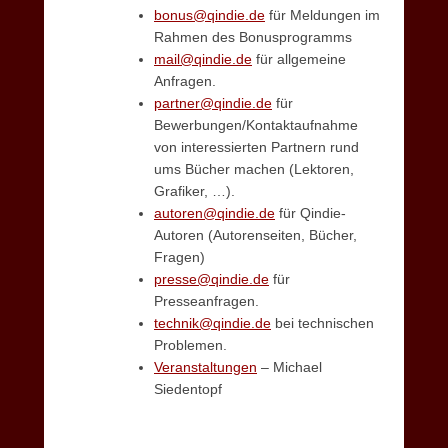
bonus@qindie.de
für Meldungen im
e
Rahmen des Bonusprogramms
b
mail@qindie.de
für allgemeine
r
Anfragen.
u
partner@qindie.de
für
a
Bewerbungen/Kontaktaufnahme
r
von interessierten Partnern rund
2
ums Bücher machen (Lektoren,
0
Grafiker, …).
1
autoren@qindie.de
für Qindie-
3
Autoren (Autorenseiten, Bücher,
b
Fragen)
y
presse@qindie.de
für
S
Presseanfragen.
i
technik@qindie.de
bei technischen
m
Problemen.
o
Veranstaltungen
– Michael
n
Siedentopf
e