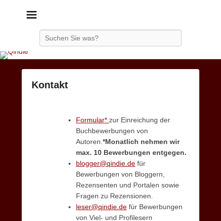
Qindie
Das Autorenkorrektiv
Search
Kontakt
P
o
Formular*
zur Einreichung der
s
Buchbewerbungen von
t
Autoren.
*Monatlich nehmen wir
e
max. 10 Bewerbungen entgegen.
d
blogger@qindie.de
für
o
Bewerbungen von Bloggern,
n
Rezensenten und Portalen sowie
1
Fragen zu Rezensionen.
6
leser@qindie.de
für Bewerbungen
.
von Viel- und Profilesern
F