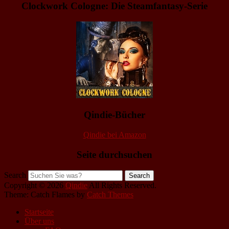
Clockwork Cologne: Die Steamfantasy-Serie
Qindie-Bücher
Qindie bei Amazon
Seite durchsuchen
Search
Copyright © 2026
Qindie
All Rights Reserved.
Theme: Catch Flames by
Catch Themes
Startseite
Über uns