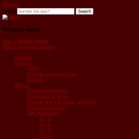
Menu
Search
Qindie
Primary menu
Das Autorenkorrektiv
Skip to primary content
Skip to secondary content
Startseite
Über uns
FAQ
Die Wer macht was Liste
Kontakt
Bücher
Das besondere Buch
Buchreihen & Serien
Twindie: Zwei Romane – ein Preis
Kostenlose eBooks
nach AutorInnen
A – E
F – K
L – P
Q – U