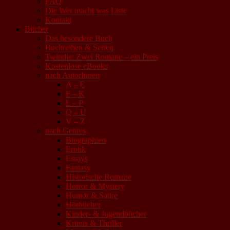
FAQ
Die Wer macht was Liste
Kontakt
Bücher
Das besondere Buch
Buchreihen & Serien
Twindie: Zwei Romane – ein Preis
Kostenlose eBooks
nach AutorInnen
A – E
F – K
L – P
Q – U
V – Z
nach Genres
Biographien
Erotik
Essays
Fantasy
Historische Romane
Horror & Mystery
Humor & Satire
Hörbücher
Kinder- & Jugendbücher
Krimis & Thriller