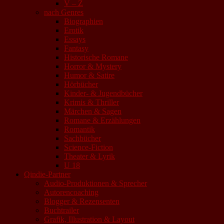
V – Z
nach Genres
Biographien
Erotik
Essays
Fantasy
Historische Romane
Horror & Mystery
Humor & Satire
Hörbücher
Kinder- & Jugendbücher
Krimis & Thriller
Märchen & Sagen
Romane & Erzählungen
Romantik
Sachbücher
Science-Fiction
Theater & Lyrik
U 18
Qindie-Partner
Audio-Produktionen & Sprecher
Autorencoaching
Blogger & Rezensenten
Buchtrailer
Grafik, Illustration & Layout