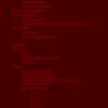
Presseerklärung
Qindie in der Presse
Bewerbungsformular
Mitgliederforum
Abstimmungen
Nutzungsbedingungen für das Qindie-Forum
Rechtliches
Impressum
Datenschutzerklärung
Startseite
Über uns
FAQ
Die Wer macht was Liste
Kontakt
Bücher
Das besondere Buch
Buchreihen & Serien
Twindie: Zwei Romane – ein Preis
Kostenlose eBooks
nach AutorInnen
A – E
F – K
L – P
Q – U