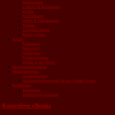
Herausgeber
Lektorat & Korrektorat
Portale
Schreibkurse
Shops & Distributoren
Verlage
ÜbersetzerInnen
Partner-Shops
Archiv
Kolumnen
Mittwoch!
Qinterview
Presseerklärung
Qindie in der Presse
Bewerbungsformular
Mitgliederforum
Abstimmungen
Nutzungsbedingungen für das Qindie-Forum
Rechtliches
Impressum
Datenschutzerklärung
Kostenlose eBooks