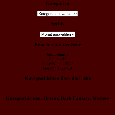
Kategorien
Kategorien
Archiv
Archiv
Besucher auf der Seite
Jetzt online: 1
Heute: 410
Diese Woche: 2997
Gesamt: 1729418
Kurzgeschichten über die Liebe
Kurzgeschichten: Horror, Dark Fantasy, Mystery