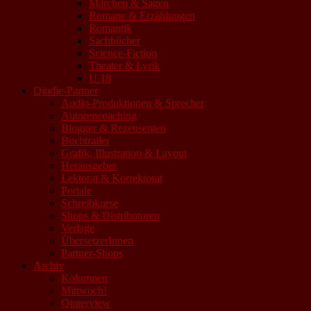
Märchen & Sagen
Romane & Erzählungen
Romantik
Sachbücher
Science-Fiction
Theater & Lyrik
U 18
Qindie-Partner
Audio-Produktionen & Sprecher
Autorencoaching
Blogger & Rezensenten
Buchtrailer
Grafik, Illustration & Layout
Herausgeber
Lektorat & Korrektorat
Portale
Schreibkurse
Shops & Distributoren
Verlage
ÜbersetzerInnen
Partner-Shops
Archiv
Kolumnen
Mittwoch!
Qinterview