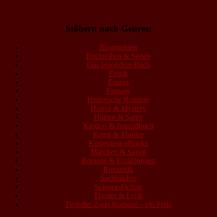
Stöbern nach Genres:
Biographien
Buchreihen & Serien
Das besondere Buch
Erotik
Essays
Fantasy
Historische Romane
Horror & Mystery
Humor & Satire
Kinder- & Jugendbuch
Krimi & Thriller
Kostenlose eBooks
Märchen & Sagen
Romane & Erzählungen
Romantik
Sachbücher
Science-Fiction
Theater & Lyrik
Twindie: Zwei Romane – ein Preis