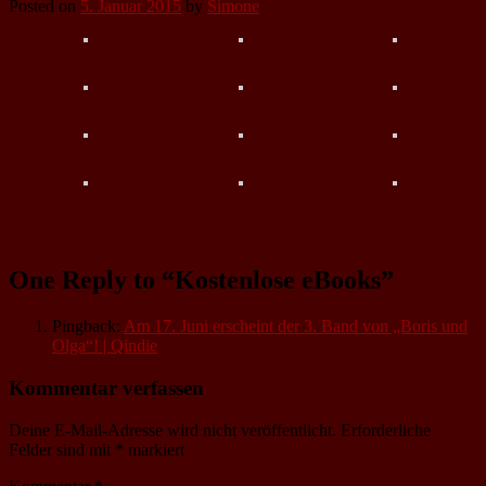
Posted on
5. Januar 2015
by
Simone
One Reply to “Kostenlose eBooks”
Pingback:
Am 17. Juni erscheint der 3. Band von „Boris und
Olga“! | Qindie
Kommentar verfassen
Deine E-Mail-Adresse wird nicht veröffentlicht.
Erforderliche
Felder sind mit
*
markiert