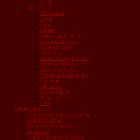
V – Z
nach Genres
Biographien
Erotik
Essays
Fantasy
Historische Romane
Horror & Mystery
Humor & Satire
Hörbücher
Kinder- & Jugendbücher
Krimis & Thriller
Märchen & Sagen
Romane & Erzählungen
Romantik
Sachbücher
Science-Fiction
Theater & Lyrik
U 18
Qindie-Partner
Audio-Produktionen & Sprecher
Autorencoaching
Blogger & Rezensenten
Buchtrailer
Grafik, Illustration & Layout