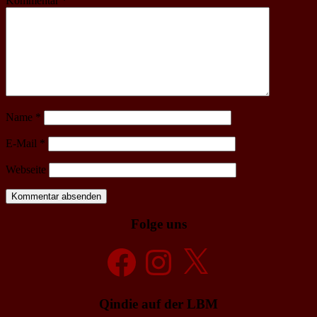
Kommentar
*
Name
*
E-Mail
*
Webseite
Folge uns
Facebook
Instagram
X
Qindie auf der LBM