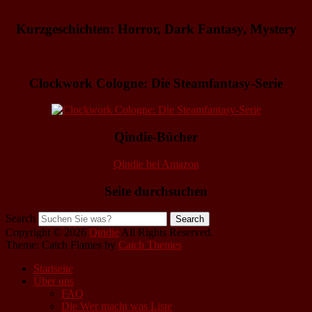
Kurzgeschichten: Horror, Dark Fantasy, Mystery
Clockwork Cologne: Die Steamfantasy-Serie
Qindie-Bücher
Qindie bei Amazon
Seite durchsuchen
Search
Copyright © 2026
Qindie
All Rights Reserved.
Theme: Catch Flames by
Catch Themes
Startseite
Über uns
FAQ
Die Wer macht was Liste