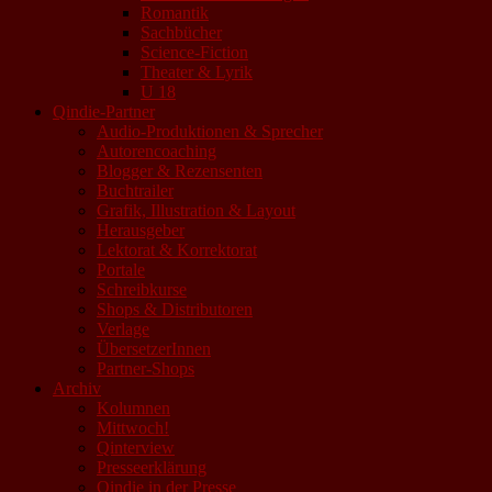
Romantik
Sachbücher
Science-Fiction
Theater & Lyrik
U 18
Qindie-Partner
Audio-Produktionen & Sprecher
Autorencoaching
Blogger & Rezensenten
Buchtrailer
Grafik, Illustration & Layout
Herausgeber
Lektorat & Korrektorat
Portale
Schreibkurse
Shops & Distributoren
Verlage
ÜbersetzerInnen
Partner-Shops
Archiv
Kolumnen
Mittwoch!
Qinterview
Presseerklärung
Qindie in der Presse