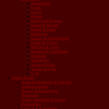
Biographien
Erotik
Essays
Fantasy
Historische Romane
Horror & Mystery
Humor & Satire
Hörbücher
Kinder- & Jugendbücher
Krimis & Thriller
Märchen & Sagen
Romane & Erzählungen
Romantik
Sachbücher
Science-Fiction
Theater & Lyrik
U 18
Qindie-Partner
Audio-Produktionen & Sprecher
Autorencoaching
Blogger & Rezensenten
Buchtrailer
Grafik, Illustration & Layout
Herausgeber
Lektorat & Korrektorat