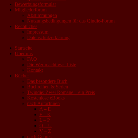
Bewerbungsformular
Mitgliederforum
Abstimmungen
Nutzungsbedingungen für das Qindie-Forum
Rechtliches
Impressum
Datenschutzerklärung
Startseite
Über uns
FAQ
Die Wer macht was Liste
Kontakt
Bücher
Das besondere Buch
Buchreihen & Serien
Twindie: Zwei Romane – ein Preis
Kostenlose eBooks
nach AutorInnen
A – E
F – K
L – P
Q – U
V – Z
nach Genres