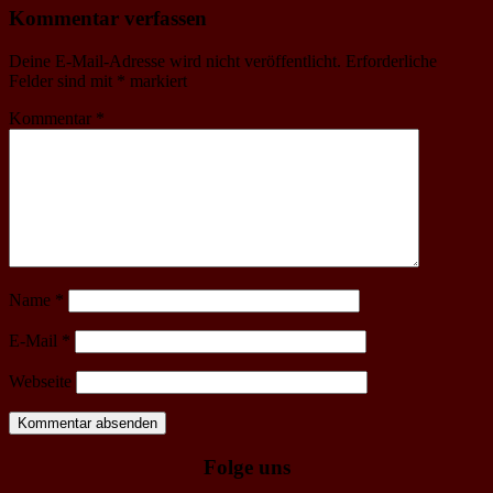
Kommentar verfassen
Deine E-Mail-Adresse wird nicht veröffentlicht.
Erforderliche
Felder sind mit
*
markiert
Kommentar
*
Name
*
E-Mail
*
Webseite
Folge uns