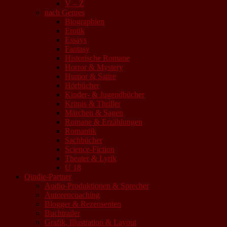
V – Z
nach Genres
Biographien
Erotik
Essays
Fantasy
Historische Romane
Horror & Mystery
Humor & Satire
Hörbücher
Kinder- & Jugendbücher
Krimis & Thriller
Märchen & Sagen
Romane & Erzählungen
Romantik
Sachbücher
Science-Fiction
Theater & Lyrik
U 18
Qindie-Partner
Audio-Produktionen & Sprecher
Autorencoaching
Blogger & Rezensenten
Buchtrailer
Grafik, Illustration & Layout