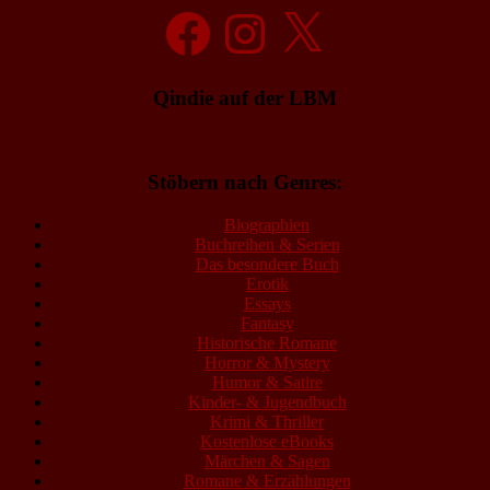
Facebook
Instagram
X
Qindie auf der LBM
Stöbern nach Genres:
Biographien
Buchreihen & Serien
Das besondere Buch
Erotik
Essays
Fantasy
Historische Romane
Horror & Mystery
Humor & Satire
Kinder- & Jugendbuch
Krimi & Thriller
Kostenlose eBooks
Märchen & Sagen
Romane & Erzählungen