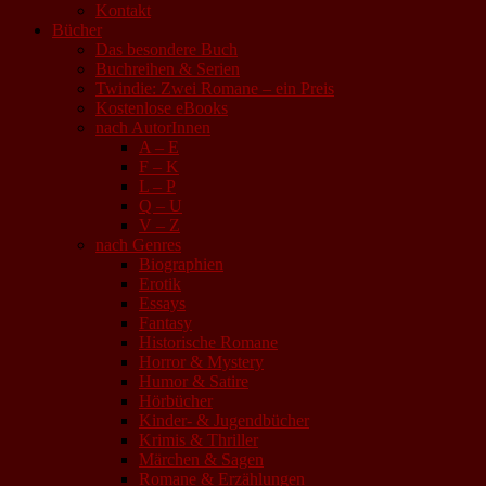
Kontakt
Bücher
Das besondere Buch
Buchreihen & Serien
Twindie: Zwei Romane – ein Preis
Kostenlose eBooks
nach AutorInnen
A – E
F – K
L – P
Q – U
V – Z
nach Genres
Biographien
Erotik
Essays
Fantasy
Historische Romane
Horror & Mystery
Humor & Satire
Hörbücher
Kinder- & Jugendbücher
Krimis & Thriller
Märchen & Sagen
Romane & Erzählungen