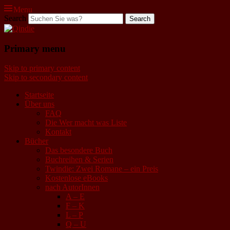
Menu
Search
Qindie
Primary menu
Das Autorenkorrektiv
Skip to primary content
Skip to secondary content
Startseite
Über uns
FAQ
Die Wer macht was Liste
Kontakt
Bücher
Das besondere Buch
Buchreihen & Serien
Twindie: Zwei Romane – ein Preis
Kostenlose eBooks
nach AutorInnen
A – E
F – K
L – P
Q – U