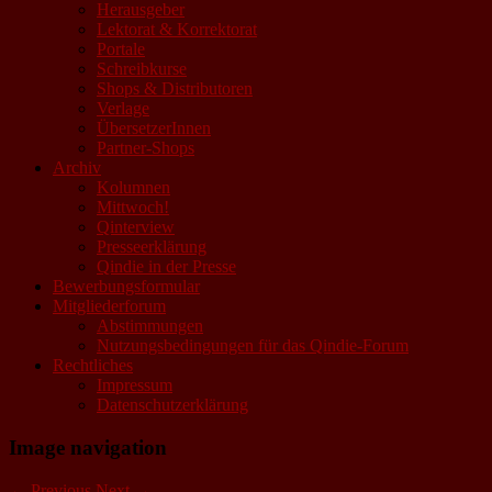
Herausgeber
Lektorat & Korrektorat
Portale
Schreibkurse
Shops & Distributoren
Verlage
ÜbersetzerInnen
Partner-Shops
Archiv
Kolumnen
Mittwoch!
Qinterview
Presseerklärung
Qindie in der Presse
Bewerbungsformular
Mitgliederforum
Abstimmungen
Nutzungsbedingungen für das Qindie-Forum
Rechtliches
Impressum
Datenschutzerklärung
Image navigation
← Previous
Next →