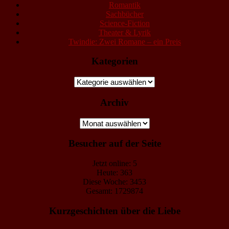
Romantik
Sachbücher
Science-Fiction
Theater & Lyrik
Twindie: Zwei Romane – ein Preis
Kategorien
Kategorien
Archiv
Archiv
Besucher auf der Seite
Jetzt online: 5
Heute: 363
Diese Woche: 3453
Gesamt: 1729874
Kurzgeschichten über die Liebe