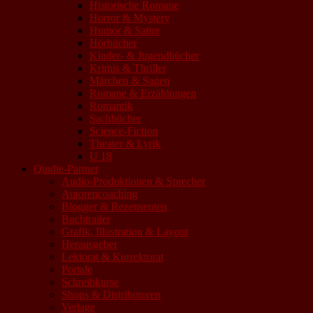
Historische Romane
Horror & Mystery
Humor & Satire
Hörbücher
Kinder- & Jugendbücher
Krimis & Thriller
Märchen & Sagen
Romane & Erzählungen
Romantik
Sachbücher
Science-Fiction
Theater & Lyrik
U 18
Qindie-Partner
Audio-Produktionen & Sprecher
Autorencoaching
Blogger & Rezensenten
Buchtrailer
Grafik, Illustration & Layout
Herausgeber
Lektorat & Korrektorat
Portale
Schreibkurse
Shops & Distributoren
Verlage