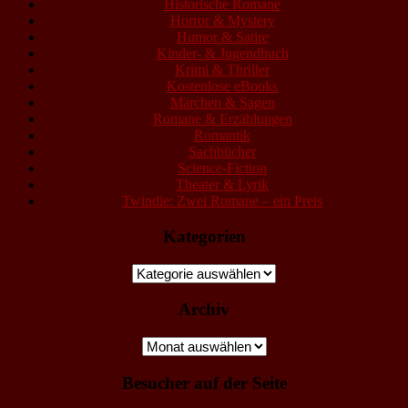
Historische Romane
Horror & Mystery
Humor & Satire
Kinder- & Jugendbuch
Krimi & Thriller
Kostenlose eBooks
Märchen & Sagen
Romane & Erzählungen
Romantik
Sachbücher
Science-Fiction
Theater & Lyrik
Twindie: Zwei Romane – ein Preis
Kategorien
Kategorien
Archiv
Archiv
Besucher auf der Seite