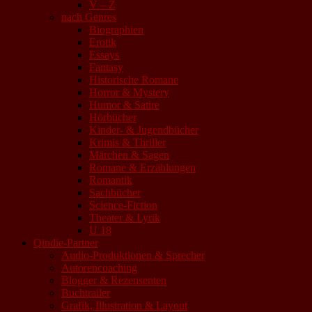
V – Z
nach Genres
Biographien
Erotik
Essays
Fantasy
Historische Romane
Horror & Mystery
Humor & Satire
Hörbücher
Kinder- & Jugendbücher
Krimis & Thriller
Märchen & Sagen
Romane & Erzählungen
Romantik
Sachbücher
Science-Fiction
Theater & Lyrik
U 18
Qindie-Partner
Audio-Produktionen & Sprecher
Autorencoaching
Blogger & Rezensenten
Buchtrailer
Grafik, Illustration & Layout