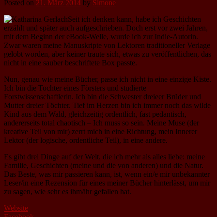
Posted on
21. März 2014
by
Simone
Seit ich denken kann, habe ich Geschichten
erzählt und später auch aufgeschrieben. Doch erst vor zwei Jahren,
mit dem Beginn der eBook-Welle, wurde ich zur Indie-Autorin.
Zwar waren meine Manuskripte von Lektoren traditioneller Verlage
gelobt worden, aber keiner traute sich, etwas zu veröffentlichen, das
nicht in eine sauber beschriftete Box passte.
Nun, genau wie meine Bücher, passe ich nicht in eine einzige Kiste.
Ich bin die Tochter eines Försters und studierte
Forstwissenschaftlerin. Ich bin die Schwester dreieer Brüder und
Mutter dreier Töchter. Tief im Herzen bin ich immer noch das wilde
Kind aus dem Wald, gleichzeitig ordentlich, fast pedantisch,
andererseits total chaotisch – Ich muss so sein. Meine Muse (der
kreative Teil von mir) zerrt mich in eine Richtung, mein Innerer
Lektor (der logische, ordentliche Teil), in eine andere.
Es gibt drei Dinge auf der Welt, die ich mehr als alles liebe: meine
Familie, Geschichten (meine und die von anderen) und die Natur.
Das Beste, was mir passieren kann, ist, wenn ein/e mir unbekannter
Leser/in eine Rezension für eines meiner Bücher hinterlässt, um mir
zu sagen, wie sehr es ihm/ihr gefallen hat.
Website
Facebook