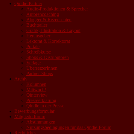
Qindie-Partner
Audio-Produktionen & Sprecher
Autorencoaching
Blogger & Rezensenten
Buchtrailer
Grafik, Illustration & Layout
Herausgeber
Lektorat & Korrektorat
Portale
Schreibkurse
Shops & Distributoren
Verlage
ÜbersetzerInnen
Partner-Shops
Archiv
Kolumnen
Mittwoch!
Qinterview
Presseerklärung
Qindie in der Presse
Bewerbungsformular
Mitgliederforum
Abstimmungen
Nutzungsbedingungen für das Qindie-Forum
Rechtliches