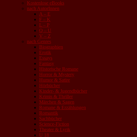
Kostenlose eBooks
nach AutorInnen
A – E
F – K
L – P
Q – U
V – Z
nach Genres
Biographien
Erotik
Essays
Fantasy
Historische Romane
Horror & Mystery
Humor & Satire
Hörbücher
Kinder- & Jugendbücher
Krimis & Thriller
Märchen & Sagen
Romane & Erzählungen
Romantik
Sachbücher
Science-Fiction
Theater & Lyrik
U 18