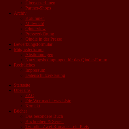
ÜbersetzerInnen
Partner-Shops
Archiv
Kolumnen
Mittwoch!
Qinterview
Presseerklärung
Qindie in der Presse
Bewerbungsformular
Mitgliederforum
Abstimmungen
Nutzungsbedingungen für das Qindie-Forum
Rechtliches
Impressum
Datenschutzerklärung
Startseite
Über uns
FAQ
Die Wer macht was Liste
Kontakt
Bücher
Das besondere Buch
Buchreihen & Serien
Twindie: Zwei Romane – ein Preis