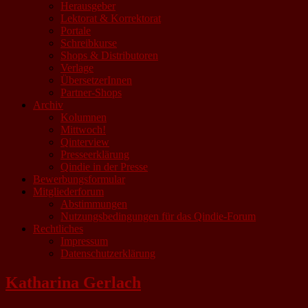
Herausgeber
Lektorat & Korrektorat
Portale
Schreibkurse
Shops & Distributoren
Verlage
ÜbersetzerInnen
Partner-Shops
Archiv
Kolumnen
Mittwoch!
Qinterview
Presseerklärung
Qindie in der Presse
Bewerbungsformular
Mitgliederforum
Abstimmungen
Nutzungsbedingungen für das Qindie-Forum
Rechtliches
Impressum
Datenschutzerklärung
Katharina Gerlach