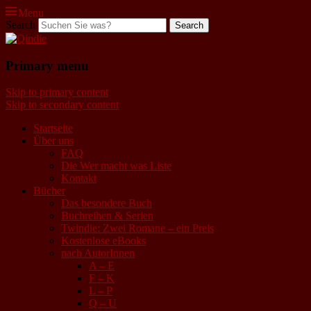
Menu
Search
Qindie
Primary menu
Das Autorenkorrektiv
Skip to primary content
Skip to secondary content
Startseite
Über uns
FAQ
Die Wer macht was Liste
Kontakt
Bücher
Das besondere Buch
Buchreihen & Serien
Twindie: Zwei Romane – ein Preis
Kostenlose eBooks
nach AutorInnen
A – E
F – K
L – P
Q – U