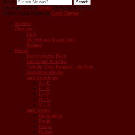
Search
Copyright © 2026
Qindie
All Rights Reserved.
Theme: Catch Flames by
Catch Themes
Startseite
Über uns
FAQ
Die Wer macht was Liste
Kontakt
Bücher
Das besondere Buch
Buchreihen & Serien
Twindie: Zwei Romane – ein Preis
Kostenlose eBooks
nach AutorInnen
A – E
F – K
L – P
Q – U
V – Z
nach Genres
Biographien
Erotik
Essays
Fantasy