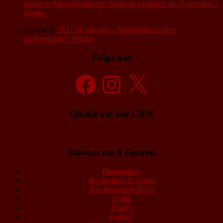
unserem Adventskalender: Katharina Gerlach im Qinterview |
Qindie
Pingback:
SEO für eBooks – Schon mal darüber
nachgedacht? | Qindie
Folge uns
Facebook
Instagram
X
Qindie auf der LBM
Stöbern nach Genres:
Biographien
Buchreihen & Serien
Das besondere Buch
Erotik
Essays
Fantasy