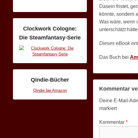
Dasein fristet, ge
könnte, sondern a
Was wäre, wenn di
Clockwork Cologne:
unterschätzt hätt
Die Steamfantasy-Serie
Dieses eBook ent
Das Buch bei
Am
Qindie-Bücher
Kommentar ve
Qindie bei Amazon
Deine E-Mail-Adres
markiert
Kommentar
*