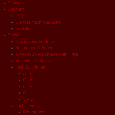
Startseite
Über uns
FAQ
Die Wer macht was Liste
Kontakt
Bücher
Das besondere Buch
Buchreihen & Serien
Twindie: Zwei Romane – ein Preis
Kostenlose eBooks
nach AutorInnen
A – E
F – K
L – P
Q – U
V – Z
nach Genres
Biographien