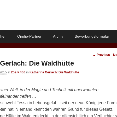
her
Qindie-Partner
Archiv
Bewerbungsformular
Image
← Previous
Ne
navigation
 Gerlach: Die Waldhütte
 2015
at
259 × 400
in
Katharina Gerlach: Die Waldhütte
einer Welt, in der Magie und Technik mit unerwarteten
einander treffen …
 schwebt Tessa in Lebensgefahr, seit der neue König jede Form
oten hat. Niemand kennt den wahren Grund für dieses Gesetz.
e Hütte im Wald entdeckt, in der offensichtlich ein Verfluchter 