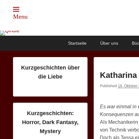
Menu
Qindie
Das Autorenkorrektiv
Primary
Skip
Skip
Startseite
Über uns
Büc
menu
to
to
primary
secondary
content
content
Kurzgeschichten über
Katharina
die Liebe
Published
18. Oktober
Es war einmal in 
Kurzgeschichten:
Konsequenzen auf
Horror, Dark Fantasy,
Als Mechanikerin
von Technik verb
Mystery
Doch als Tessa ein