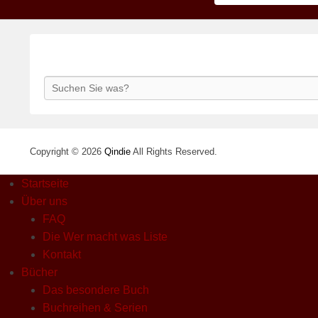
Search
Copyright © 2026
Qindie
All Rights Reserved.
Startseite
Über uns
FAQ
Die Wer macht was Liste
Kontakt
Bücher
Das besondere Buch
Buchreihen & Serien