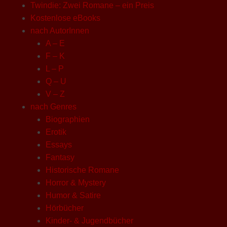
Twindie: Zwei Romane – ein Preis
Kostenlose eBooks
nach AutorInnen
A – E
F – K
L – P
Q – U
V – Z
nach Genres
Biographien
Erotik
Essays
Fantasy
Historische Romane
Horror & Mystery
Humor & Satire
Hörbücher
Kinder- & Jugendbücher