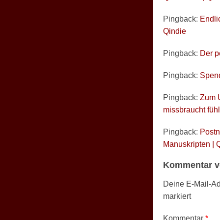
Pingback:
Endli
Qindie
Pingback:
Der p
Pingback:
Spend
Pingback:
Zum U
missbraucht füh
Pingback:
Postn
Manuskripten | 
Kommentar v
Deine E-Mail-Adr
markiert
Kommentar
*