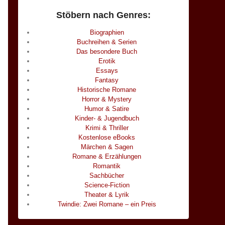
Stöbern nach Genres:
Biographien
Buchreihen & Serien
Das besondere Buch
Erotik
Essays
Fantasy
Historische Romane
Horror & Mystery
Humor & Satire
Kinder- & Jugendbuch
Krimi & Thriller
Kostenlose eBooks
Märchen & Sagen
Romane & Erzählungen
Romantik
Sachbücher
Science-Fiction
Theater & Lyrik
Twindie: Zwei Romane – ein Preis