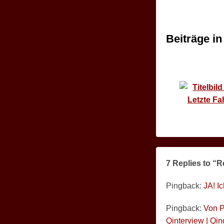
Beiträge in
7 Replies to “
Pingback:
JA! I
Pingback:
Von P
Qinterview | Qin