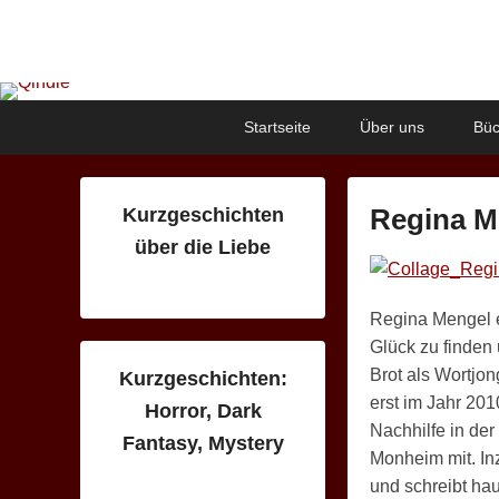
Qindie
Das Autorenkorrektiv
Primary
Skip
Skip
Startseite
Über uns
Büc
menu
to
to
primary
secondary
content
content
Regina M
Kurzgeschichten
über die Liebe
P
o
s
Regina Mengel e
t
Glück zu finden 
e
Brot als Wortjon
Kurzgeschichten:
d
erst im Jahr 201
Horror, Dark
o
Nachhilfe in de
Fantasy, Mystery
n
Monheim mit. In
9
und schreibt ha