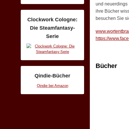
.
und neuerdings
M
ihre Bücher wis
ä
besuchen Sie si
Clockwork Cologne:
r
Die Steamfantasy-
www.wortentbra
z
Serie
https://www.fac
2
0
1
3
Bücher
b
Qindie-Bücher
y
S
Qindie bei Amazon
i
m
o
n
e