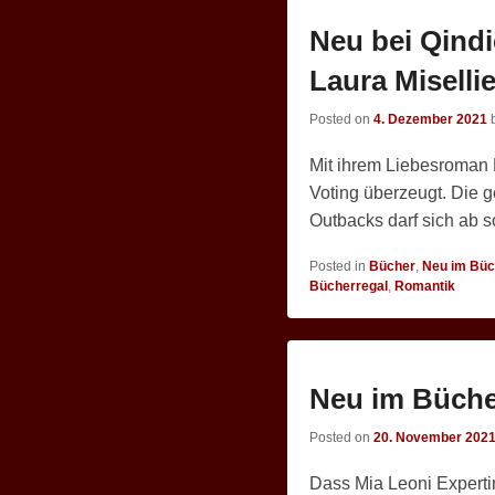
Neu bei Qind
Laura Miselli
Posted on
4. Dezember 2021
Mit ihrem Liebesroman E
Voting überzeugt. Die g
Outbacks darf sich ab 
Posted in
Bücher
,
Neu im Büc
Bücherregal
,
Romantik
Neu im Büche
Posted on
20. November 202
Dass Mia Leoni Expertin 