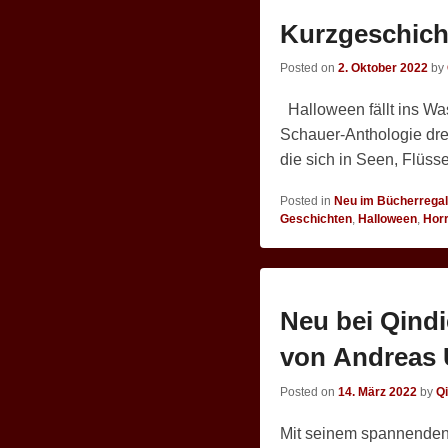
Kurzgeschicht
Posted on
2. Oktober 2022
by
Halloween fällt ins Was
Schauer-Anthologie dre
die sich in Seen, Flüs
Posted in
Neu im Bücherregal
Geschichten
,
Halloween
,
Hor
Neu bei Qindi
von Andreas 
Posted on
14. März 2022
by
Q
Mit seinem spannenden