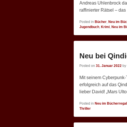
Andreas Uhlenbrock das
raffinierter Rätsel – da
Posted in
Bücher
,
Neu im Büc
Jugendbuch
,
Krimi
,
Neu im B
Neu bei Qind
Posted on
31. Januar 2022
by
Mit seinem Cyberpunk-Th
erfolgreich auf das Qin
lieber David! „Mars Ultor
Posted in
Neu im Bücherregal
Thriller