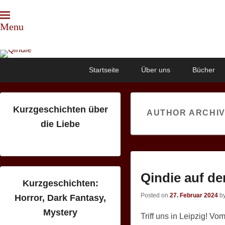
Menu
Qindie
Das Autorenkorrektiv
Primary
Skip
Skip
Startseite
Über uns
Bücher
menu
to
to
primary
secondary
content
content
Kurzgeschichten über
AUTHOR ARCHI
die Liebe
Qindie auf d
Kurzgeschichten:
Posted on
27. Februar 2024
b
Horror, Dark Fantasy,
Mystery
Triff uns in Leipzig! Vo