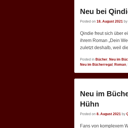
Neu bei Qindi
Posted on
18. August 2021
b
Qindie freut sich über e
ihrem Roman „Dein Weg,
zuletzt deshalb, weil di
Posted in
Bücher
,
Neu im Büc
Neu im Bücherregal
,
Roman
,
Neu im Büche
Hühn
Posted on
8. August 2021
by
Fans von komplexem We