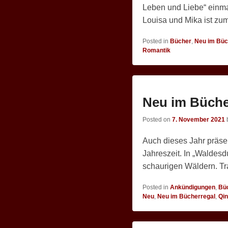
Leben und Liebe“ einma
Louisa und Mika ist z
Posted in
Bücher
,
Neu im Büc
Romantik
Neu im Büche
Posted on
7. November 2021
Auch dieses Jahr präse
Jahreszeit. In „Waldesd
schaurigen Wäldern. Tra
Posted in
Ankündigungen
,
Bü
Neu
,
Neu im Bücherregal
,
Qin