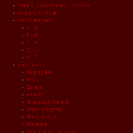
Twindie: Zwei Romane – ein Preis
Kostenlose eBooks
nach AutorInnen
A – E
F – K
L – P
Q – U
V – Z
nach Genres
Biographien
Erotik
Essays
Fantasy
Historische Romane
Horror & Mystery
Humor & Satire
Hörbücher
Kinder- & Jugendbücher