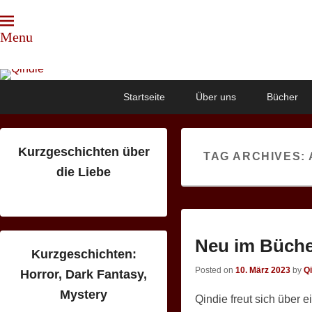
Menu
Qindie
Das Autorenkorrektiv
Primary
Skip
Skip
Startseite
Über uns
Bücher
menu
to
to
primary
secondary
content
content
Kurzgeschichten über
TAG ARCHIVES:
die Liebe
Neu im Bücher
Kurzgeschichten:
Posted on
10. März 2023
by
Q
Horror, Dark Fantasy,
Mystery
Qindie freut sich über e