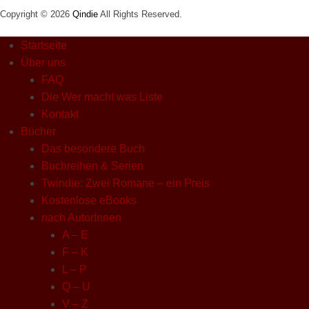
Copyright © 2026
Qindie
All Rights Reserved.
Startseite
Über uns
FAQ
Die Wer macht was Liste
Kontakt
Bücher
Das besondere Buch
Buchreihen & Serien
Twindie: Zwei Romane – ein Preis
Kostenlose eBooks
nach AutorInnen
A – E
F – K
L – P
Q – U
V – Z