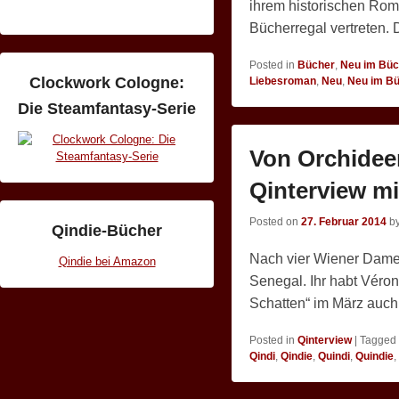
ihrem historischen Rom
Bücherregal vertreten. 
Posted in
Bücher
,
Neu im Büc
Clockwork Cologne:
Liebesroman
,
Neu
,
Neu im Bü
Die Steamfantasy-Serie
Von Orchideen
Qinterview mi
Posted on
27. Februar 2014
b
Qindie-Bücher
Nach vier Wiener Damen 
Qindie bei Amazon
Senegal. Ihr habt Véro
Schatten“ im März auc
Posted in
Qinterview
|
Tagged
Qindi
,
Qindie
,
Quindi
,
Quindie
,