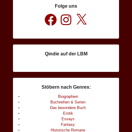
Folge uns
Facebook
Instagram
X
Qindie auf der LBM
Stöbern nach Genres:
Biographien
Buchreihen & Serien
Das besondere Buch
Erotik
Essays
Fantasy
Historische Romane