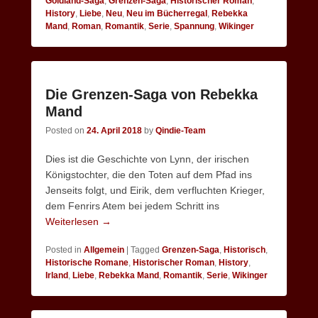
Goldland-Saga
,
Grenzen-Saga
,
Historischer Roman
,
History
,
Liebe
,
Neu
,
Neu im Bücherregal
,
Rebekka
Mand
,
Roman
,
Romantik
,
Serie
,
Spannung
,
Wikinger
Die Grenzen-Saga von Rebekka
Mand
Posted on
24. April 2018
by
Qindie-Team
Dies ist die Geschichte von Lynn, der irischen
Königstochter, die den Toten auf dem Pfad ins
Jenseits folgt, und Eirik, dem verfluchten Krieger,
dem Fenrirs Atem bei jedem Schritt ins
Weiterlesen →
Posted in
Allgemein
|
Tagged
Grenzen-Saga
,
Historisch
,
Historische Romane
,
Historischer Roman
,
History
,
Irland
,
Liebe
,
Rebekka Mand
,
Romantik
,
Serie
,
Wikinger