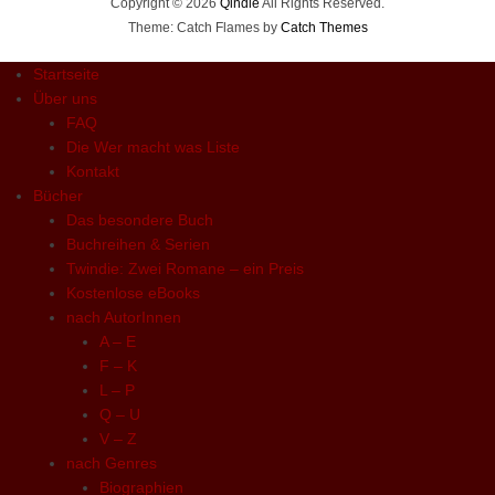
Copyright © 2026
Qindie
All Rights Reserved.
Theme: Catch Flames by
Catch Themes
Startseite
Über uns
FAQ
Die Wer macht was Liste
Kontakt
Bücher
Das besondere Buch
Buchreihen & Serien
Twindie: Zwei Romane – ein Preis
Kostenlose eBooks
nach AutorInnen
A – E
F – K
L – P
Q – U
V – Z
nach Genres
Biographien