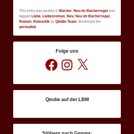
This entry was posted in
Bücher
,
Neu im Bücherregal
and
tagged
Liebe
,
Liebesroman
,
Neu
,
Neu im Bücherregal
,
Roman
,
Romantik
by
Qindie-Team
. Bookmark the
permalink
.
Folge uns
Facebook
Instagram
X
Qindie auf der LBM
Stöbern nach Genres: