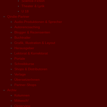
Science-Fiction
Theater & Lyrik
U 18
Qindie-Partner
Audio-Produktionen & Sprecher
Autorencoaching
Blogger & Rezensenten
Buchtrailer
Grafik, Illustration & Layout
Herausgeber
Lektorat & Korrektorat
Portale
Schreibkurse
Shops & Distributoren
Verlage
ÜbersetzerInnen
Partner-Shops
Archiv
Kolumnen
Mittwoch!
Qinterview