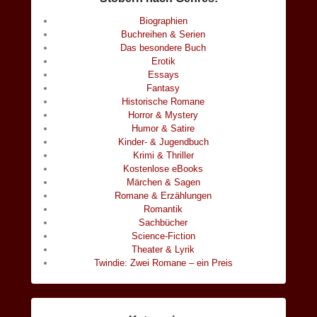
Biographien
Buchreihen & Serien
Das besondere Buch
Erotik
Essays
Fantasy
Historische Romane
Horror & Mystery
Humor & Satire
Kinder- & Jugendbuch
Krimi & Thriller
Kostenlose eBooks
Märchen & Sagen
Romane & Erzählungen
Romantik
Sachbücher
Science-Fiction
Theater & Lyrik
Twindie: Zwei Romane – ein Preis