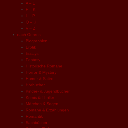
A – E
F – K
L – P
Q – U
V – Z
nach Genres
Biographien
Erotik
Essays
Fantasy
Historische Romane
Horror & Mystery
Humor & Satire
Hörbücher
Kinder- & Jugendbücher
Krimis & Thriller
Märchen & Sagen
Romane & Erzählungen
Romantik
Sachbücher