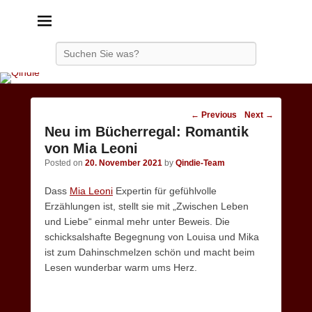
Qindie
Das Autorenkorrektiv
Search
Post
←
Previous
Next
→
navigation
Neu im Bücherregal: Romantik
von Mia Leoni
Posted on
20. November 2021
by
Qindie-Team
Dass
Mia Leoni
Expertin für gefühlvolle
Erzählungen ist, stellt sie mit „Zwischen Leben
und Liebe“ einmal mehr unter Beweis. Die
schicksalshafte Begegnung von Louisa und Mika
ist zum Dahinschmelzen schön und macht beim
Lesen wunderbar warm ums Herz.