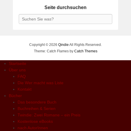
Seite durchsuchen
Search
Copyright © 2026
Qindie
All Rights Reserved.
Theme: Catch Flames by
Catch Themes
Startseite
Über uns
FAQ
Die Wer macht was Liste
Kontakt
Bücher
Das besondere Buch
Buchreihen & Serien
Twindie: Zwei Romane – ein Preis
Kostenlose eBooks
nach AutorInnen