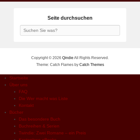
Seite durchsuchen
Search
Copyright © 2026
Qindie
All Rights Reserved.
Theme: Catch Flames by
Catch Themes
Startseite
Über uns
FAQ
Die Wer macht was Liste
Kontakt
Bücher
Das besondere Buch
Buchreihen & Serien
Twindie: Zwei Romane – ein Preis
Kostenlose eBooks