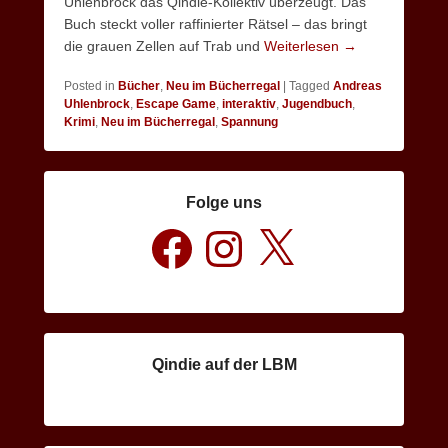
Uhlenbrock das Qindie-Kollektiv überzeugt. Das
Buch steckt voller raffinierter Rätsel – das bringt
die grauen Zellen auf Trab und
Weiterlesen →
Posted in
Bücher
,
Neu im Bücherregal
|
Tagged
Andreas
Uhlenbrock
,
Escape Game
,
interaktiv
,
Jugendbuch
,
Krimi
,
Neu im Bücherregal
,
Spannung
Folge uns
Facebook
Instagram
X
Qindie auf der LBM