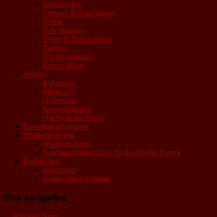
Herausgeber
Lektorat & Korrektorat
Portale
Schreibkurse
Shops & Distributoren
Verlage
ÜbersetzerInnen
Partner-Shops
Archiv
Kolumnen
Mittwoch!
Qinterview
Presseerklärung
Qindie in der Presse
Bewerbungsformular
Mitgliederforum
Abstimmungen
Nutzungsbedingungen für das Qindie-Forum
Rechtliches
Impressum
Datenschutzerklärung
Post navigation
←
Previous
Next
→