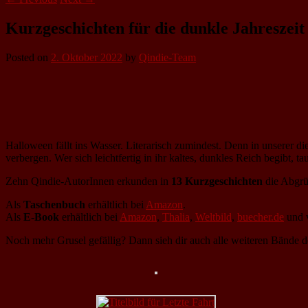
Kurzgeschichten für die dunkle Jahreszeit
Posted on
2. Oktober 2022
by
Qindie-Team
Halloween fällt ins Wasser. Literarisch zumindest. Denn in unserer di
verbergen. Wer sich leichtfertig in ihr kaltes, dunkles Reich begibt, t
Zehn Qindie-AutorInnen erkunden in
13 Kurzgeschichten
die Abgrün
Als
Taschenbuch
erhältlich bei
Amazon
.
Als
E-Book
erhältlich bei
Amazon
,
Thalia
,
Weltbild
,
buecher.de
und v
Noch mehr Grusel gefällig? Dann sieh dir auch alle weiteren Bände d