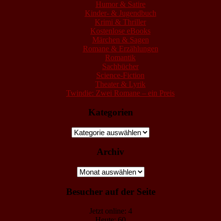
Humor & Satire
Kinder- & Jugendbuch
Krimi & Thriller
Kostenlose eBooks
Märchen & Sagen
Romane & Erzählungen
Romantik
Sachbücher
Science-Fiction
Theater & Lyrik
Twindie: Zwei Romane – ein Preis
Kategorien
Kategorien
Archiv
Archiv
Besucher auf der Seite
Jetzt online: 4
Heute: 60