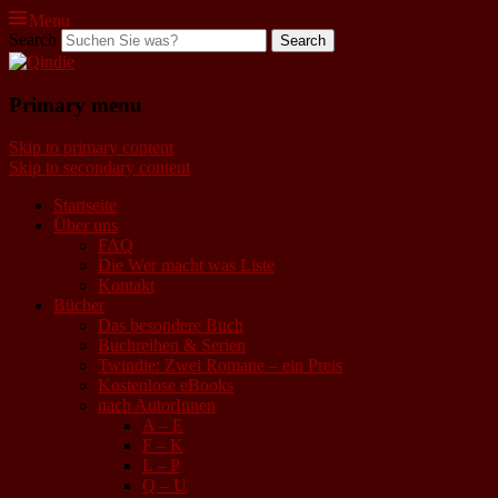
Menu
Search
Qindie
Primary menu
Das Autorenkorrektiv
Skip to primary content
Skip to secondary content
Startseite
Über uns
FAQ
Die Wer macht was Liste
Kontakt
Bücher
Das besondere Buch
Buchreihen & Serien
Twindie: Zwei Romane – ein Preis
Kostenlose eBooks
nach AutorInnen
A – E
F – K
L – P
Q – U