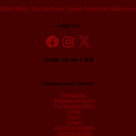
,
Bloody Qindie
,
Buch des Monats
,
Fantasy
,
Geschichten
,
Halloween
,
H
Folge uns
Facebook
Instagram
X
Qindie auf der LBM
Stöbern nach Genres:
Biographien
Buchreihen & Serien
Das besondere Buch
Erotik
Essays
Fantasy
Historische Romane
Horror & Mystery