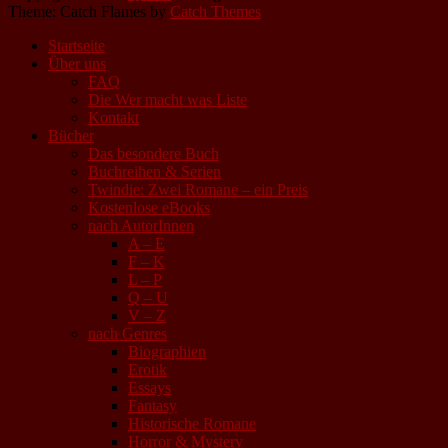
Theme: Catch Flames by
Catch Themes
Startseite
Über uns
FAQ
Die Wer macht was Liste
Kontakt
Bücher
Das besondere Buch
Buchreihen & Serien
Twindie: Zwei Romane – ein Preis
Kostenlose eBooks
nach AutorInnen
A – E
F – K
L – P
Q – U
V – Z
nach Genres
Biographien
Erotik
Essays
Fantasy
Historische Romane
Horror & Mystery