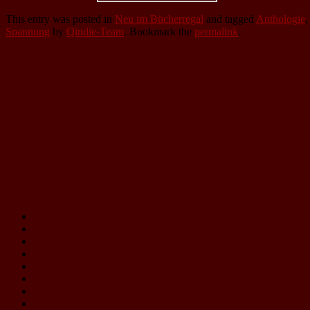
This entry was posted in
Neu im Bücherregal
and tagged
Anthologie
Spannung
by
Qindie-Team
. Bookmark the
permalink
.