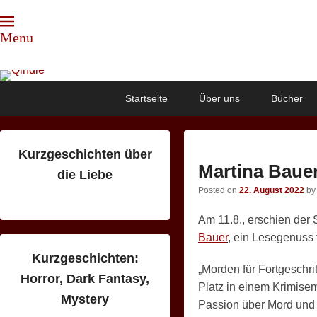
Menu
Qindie
Das Autorenkorrektiv
Primary
Skip
Skip
Startseite
Über uns
Bücher
menu
to
to
primary
secondary
content
content
Kurzgeschichten über
Martina Bauer
die Liebe
Posted on
22. August 2022
b
Am 11.8., erschien der
Bauer
, ein Lesegenuss
Kurzgeschichten:
„Morden für Fortgeschrit
Horror, Dark Fantasy,
Platz in einem Krimisemi
Mystery
Passion über Mord und 