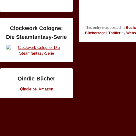
Clockwork Cologne:
This entry was posted in
Büch
Bücherregal
,
Thriller
by
Webse
Die Steamfantasy-Serie
Qindie-Bücher
Qindie bei Amazon