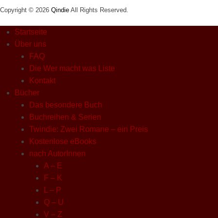
Copyright © 2026
Qindie
All Rights Reserved.
Startseite
Über uns
FAQ
Die Wer macht was Liste
Kontakt
Bücher
Das besondere Buch
Buchreihen & Serien
Twindie: Zwei Romane – ein Preis
Kostenlose eBooks
nach AutorInnen
A – E
F – K
L – P
Q – U
V – Z