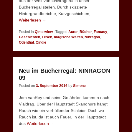
aus der Welt von »Ninragon« in unser
Bücherregal stellen. Durch skizzierte
Hintergrundberichte, Kurzgeschichten,
Weiterlesen →
Posted in
Qinterview
|
Tagged
Autor
,
Bücher
,
Fantasy
,
Geschichten
,
Lesen
,
magische Welten
,
Ninragon
,
Odenthal
,
Qindie
Neu im Bücherregal: NINRAGON
09
Posted on
3. September 2016
by
Simone
Jem vanRey und seine Gefährten kommen nach
Vialdrag. Über der Hauptstadt Skandhurs hängt
Rauch wie ein verhüllender Schleier. Doch wo
Rauch ist, da ist auch Feuer. In der Hauptstadt
des
Weiterlesen →