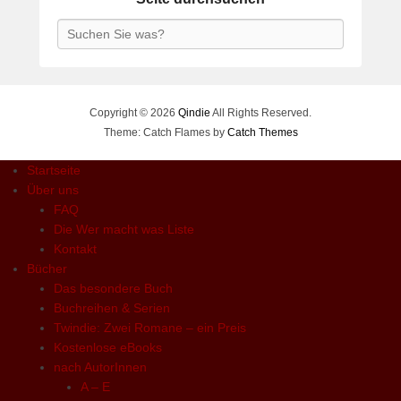
Search
Copyright © 2026
Qindie
All Rights Reserved.
Theme: Catch Flames by
Catch Themes
Startseite
Über uns
FAQ
Die Wer macht was Liste
Kontakt
Bücher
Das besondere Buch
Buchreihen & Serien
Twindie: Zwei Romane – ein Preis
Kostenlose eBooks
nach AutorInnen
A – E