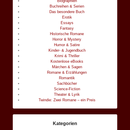
Biographien
Buchreihen & Serien
Das besondere Buch
Erotik
Essays
Fantasy
Historische Romane
Horror & Mystery
Humor & Satire
Kinder- & Jugendbuch
Krimi & Thriller
Kostenlose eBooks
Märchen & Sagen
Romane & Erzählungen
Romantik
Sachbücher
Science-Fiction
Theater & Lyrik
Twindie: Zwei Romane – ein Preis
Kategorien