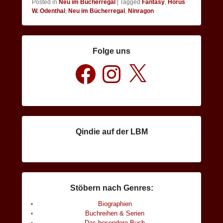
Posted in
Neu im Bücherregal
|
Tagged
Fantasy
,
Horus
W. Odenthal
,
Neu im Bücherregal
,
Ninragon
Folge uns
Facebook
Instagram
X
Qindie auf der LBM
Stöbern nach Genres:
Biographien
Buchreihen & Serien
Das besondere Buch