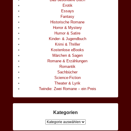
Erotik
Essays
Fantasy
Historische Romane
Horror & Mystery
Humor & Satire
Kinder- & Jugendbuch
Krimi & Thriller
Kostenlose eBooks
Märchen & Sagen
Romane & Erzählungen
Romantik
Sachbücher
Science-Fiction
Theater & Lyrik
Twindie: Zwei Romane – ein Preis
Kategorien
Kategorien