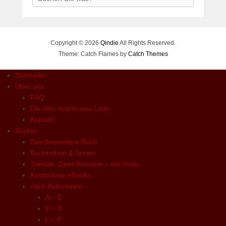
Copyright © 2026
Qindie
All Rights Reserved.
Theme: Catch Flames by
Catch Themes
Startseite
Über uns
FAQ
Die Wer macht was Liste
Kontakt
Bücher
Das besondere Buch
Buchreihen & Serien
Twindie: Zwei Romane – ein Preis
Kostenlose eBooks
nach AutorInnen
A – E
F – K
L – P