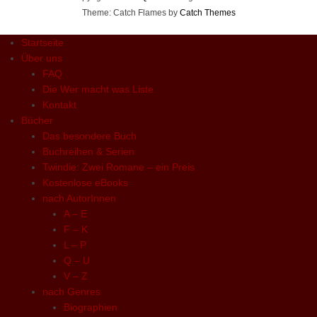
Theme: Catch Flames by
Catch Themes
Startseite
Über uns
FAQ
Die Wer macht was Liste
Kontakt
Bücher
Das besondere Buch
Buchreihen & Serien
Twindie: Zwei Romane – ein Preis
Kostenlose eBooks
nach AutorInnen
A – E
F – K
L – P
Q – U
V – Z
nach Genres
Biographien