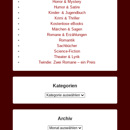
Horror & Mystery
e
Humor & Satire
r
Kinder- & Jugendbuch
l
Krimi & Thriller
a
Kostenlose eBooks
c
Märchen & Sagen
Romane & Erzählungen
h
Romantik
Sachbücher
Science-Fiction
Theater & Lyrik
Twindie: Zwei Romane – ein Preis
Kategorien
Kategorien
Archiv
Archiv