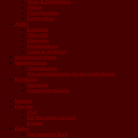
Shops & Distributoren
Verlage
ÜbersetzerInnen
Partner-Shops
Archiv
Kolumnen
Mittwoch!
Qinterview
Presseerklärung
Qindie in der Presse
Bewerbungsformular
Mitgliederforum
Abstimmungen
Nutzungsbedingungen für das Qindie-Forum
Rechtliches
Impressum
Datenschutzerklärung
Startseite
Über uns
FAQ
Die Wer macht was Liste
Kontakt
Bücher
Das besondere Buch