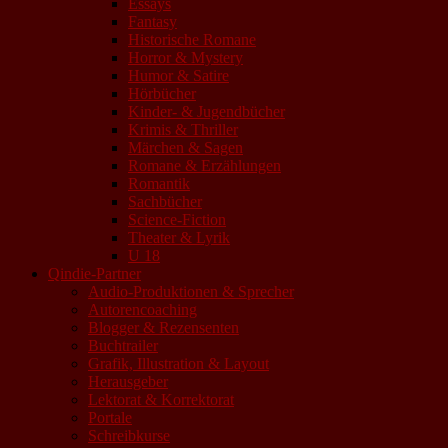
Essays
Fantasy
Historische Romane
Horror & Mystery
Humor & Satire
Hörbücher
Kinder- & Jugendbücher
Krimis & Thriller
Märchen & Sagen
Romane & Erzählungen
Romantik
Sachbücher
Science-Fiction
Theater & Lyrik
U 18
Qindie-Partner
Audio-Produktionen & Sprecher
Autorencoaching
Blogger & Rezensenten
Buchtrailer
Grafik, Illustration & Layout
Herausgeber
Lektorat & Korrektorat
Portale
Schreibkurse