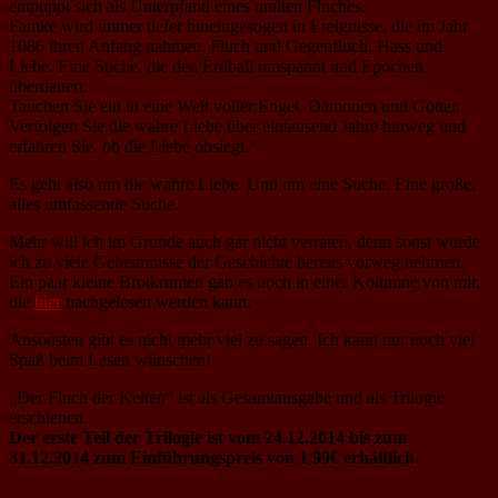
entpuppt sich als Unterpfand eines uralten Fluches.
Famke wird immer tiefer hineingesogen in Ereignisse, die im Jahr
1086 ihren Anfang nahmen. Fluch und Gegenfluch, Hass und
Liebe. Eine Suche, die den Erdball umspannt und Epochen
überdauert.
Tauchen Sie ein in eine Welt voller Engel, Dämonen und Götter.
Verfolgen Sie die wahre Liebe über eintausend Jahre hinweg und
erfahren Sie, ob die Liebe obsiegt.“
Es geht also um die wahre Liebe. Und um eine Suche. Eine große,
alles umfassende Suche.
Mehr will ich im Grunde auch gar nicht verraten, denn sonst würde
ich zu viele Geheimnisse der Geschichte bereits vorweg nehmen.
Ein paar kleine Brotkrumen gab es noch in einer Kolumne von mir,
die
hier
nachgelesen werden kann.
Ansonsten gibt es nicht mehr viel zu sagen. Ich kann nur noch viel
Spaß beim Lesen wünschen!
„Der Fluch der Kelten“ ist als Gesamtausgabe und als Trilogie
erschienen.
Der erste Teil der Trilogie ist vom 24.12.2014 bis zum
31.12.2014 zum Einführungspreis von 1,99€ erhältlich.