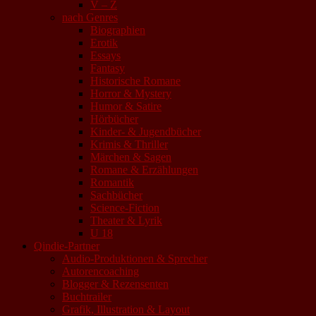
V – Z
nach Genres
Biographien
Erotik
Essays
Fantasy
Historische Romane
Horror & Mystery
Humor & Satire
Hörbücher
Kinder- & Jugendbücher
Krimis & Thriller
Märchen & Sagen
Romane & Erzählungen
Romantik
Sachbücher
Science-Fiction
Theater & Lyrik
U 18
Qindie-Partner
Audio-Produktionen & Sprecher
Autorencoaching
Blogger & Rezensenten
Buchtrailer
Grafik, Illustration & Layout