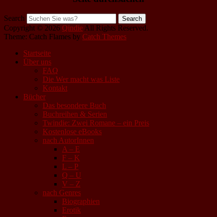
Search
Copyright © 2026
Qindie
All Rights Reserved.
Theme: Catch Flames by
Catch Themes
Startseite
Über uns
FAQ
Die Wer macht was Liste
Kontakt
Bücher
Das besondere Buch
Buchreihen & Serien
Twindie: Zwei Romane – ein Preis
Kostenlose eBooks
nach AutorInnen
A – E
F – K
L – P
Q – U
V – Z
nach Genres
Biographien
Erotik