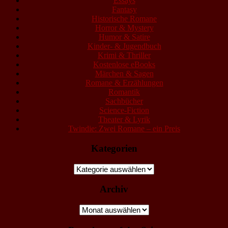
Essays
Fantasy
Historische Romane
Horror & Mystery
Humor & Satire
Kinder- & Jugendbuch
Krimi & Thriller
Kostenlose eBooks
Märchen & Sagen
Romane & Erzählungen
Romantik
Sachbücher
Science-Fiction
Theater & Lyrik
Twindie: Zwei Romane – ein Preis
Kategorien
Kategorien
Archiv
Archiv