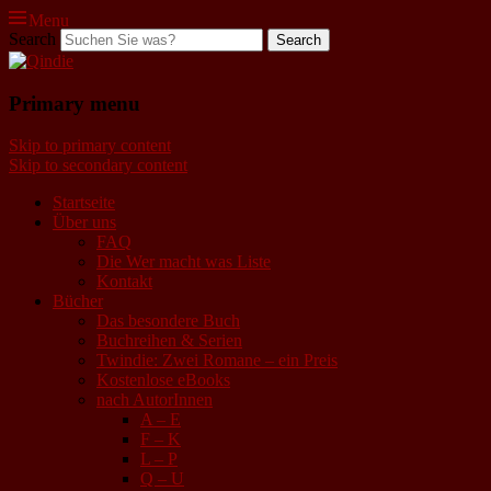
Menu
Search
Qindie
Primary menu
Das Autorenkorrektiv
Skip to primary content
Skip to secondary content
Startseite
Über uns
FAQ
Die Wer macht was Liste
Kontakt
Bücher
Das besondere Buch
Buchreihen & Serien
Twindie: Zwei Romane – ein Preis
Kostenlose eBooks
nach AutorInnen
A – E
F – K
L – P
Q – U