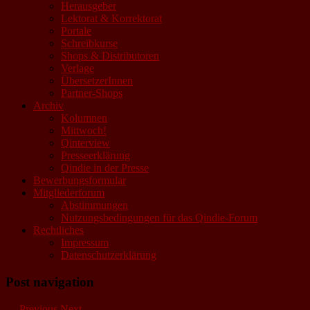
Herausgeber
Lektorat & Korrektorat
Portale
Schreibkurse
Shops & Distributoren
Verlage
ÜbersetzerInnen
Partner-Shops
Archiv
Kolumnen
Mittwoch!
Qinterview
Presseerklärung
Qindie in der Presse
Bewerbungsformular
Mitgliederforum
Abstimmungen
Nutzungsbedingungen für das Qindie-Forum
Rechtliches
Impressum
Datenschutzerklärung
Post navigation
←
Previous
Next
→