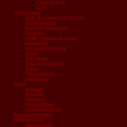
Theater & Lyrik
U 18
Qindie-Partner
Audio-Produktionen & Sprecher
Autorencoaching
Blogger & Rezensenten
Buchtrailer
Grafik, Illustration & Layout
Herausgeber
Lektorat & Korrektorat
Portale
Schreibkurse
Shops & Distributoren
Verlage
ÜbersetzerInnen
Partner-Shops
Archiv
Kolumnen
Mittwoch!
Qinterview
Presseerklärung
Qindie in der Presse
Bewerbungsformular
Mitgliederforum
Abstimmungen