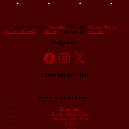
This entry was posted in
Allgemein
and tagged
Fantasy
,
Kelten
,
Patricia Jankowski
by
Simone
. Bookmark the
permalink
.
Folge uns
Facebook
Instagram
X
Qindie auf der LBM
Stöbern nach Genres:
Biographien
Buchreihen & Serien
Das besondere Buch
Erotik