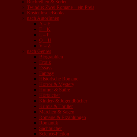
Buchreihen & Serien
Twindie: Zwei Romane – ein Preis
Kostenlose eBooks
nach AutorInnen
A – E
F – K
L – P
Q – U
V – Z
nach Genres
Biographien
Erotik
Essays
Fantasy
Historische Romane
Horror & Mystery
Humor & Satire
Hörbücher
Kinder- & Jugendbücher
Krimis & Thriller
Märchen & Sagen
Romane & Erzählungen
Romantik
Sachbücher
Science-Fiction