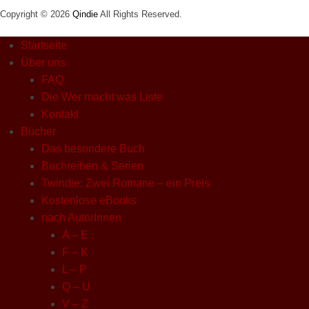
Copyright © 2026
Qindie
All Rights Reserved.
Startseite
Über uns
FAQ
Die Wer macht was Liste
Kontakt
Bücher
Das besondere Buch
Buchreihen & Serien
Twindie: Zwei Romane – ein Preis
Kostenlose eBooks
nach AutorInnen
A – E
F – K
L – P
Q – U
V – Z