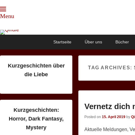
Menu
Qindie
Das Autorenkorrektiv
Primary
Skip
Skip
Startseite
Über uns
Bücher
menu
to
to
primary
secondary
content
content
Kurzgeschichten über
TAG ARCHIVES:
die Liebe
Vernetz dich 
Kurzgeschichten:
Posted on
15. April 2019
by
Qi
Horror, Dark Fantasy,
Mystery
Aktuelle Meldungen, Ver