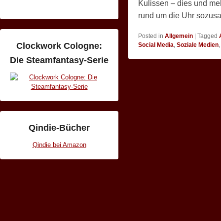
Kulissen – dies und meh
rund um die Uhr sozusa
Posted in
Allgemein
|
Tagged
Clockwork Cologne:
Social Media
,
Soziale Medien
Die Steamfantasy-Serie
Qindie-Bücher
Qindie bei Amazon