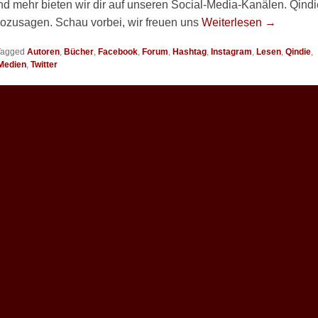
nd mehr bieten wir dir auf unseren Social-Media-Kanälen. Qindi
sozusagen. Schau vorbei, wir freuen uns
Weiterlesen →
Tagged
Autoren
,
Bücher
,
Facebook
,
Forum
,
Hashtag
,
Instagram
,
Lesen
,
Qindie
,
 Medien
,
Twitter