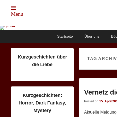
Menu
Qindie
Das Autorenkorrektiv
Primary
Skip
Skip
Startseite
Über uns
Büc
menu
to
to
primary
secondary
content
content
Kurzgeschichten über
TAG ARCHI
die Liebe
Vernetz di
Kurzgeschichten:
Posted on
15. April 20
Horror, Dark Fantasy,
Mystery
Aktuelle Meldunge