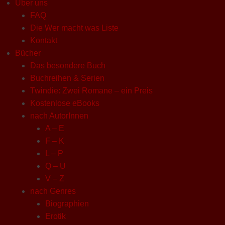
Über uns
FAQ
Die Wer macht was Liste
Kontakt
Bücher
Das besondere Buch
Buchreihen & Serien
Twindie: Zwei Romane – ein Preis
Kostenlose eBooks
nach AutorInnen
A – E
F – K
L – P
Q – U
V – Z
nach Genres
Biographien
Erotik