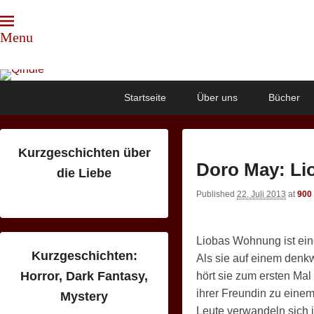
Menu
Qindie
Das Autorenkorrektiv
Primary
Skip
Skip
Startseite
Über uns
Bücher
menu
to
to
primary
secondary
content
content
Kurzgeschichten über
Doro May: Lio
die Liebe
Published
22. Juli 2013
at
900
Liobas Wohnung ist eine
Kurzgeschichten:
Als sie auf einem denk
Horror, Dark Fantasy,
hört sie zum ersten Mal
ihrer Freundin zu einem 
Mystery
Leute verwandeln sich 