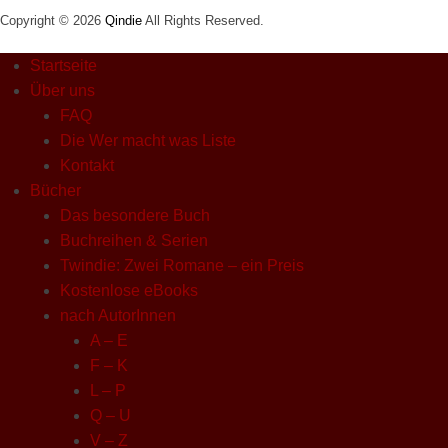
Copyright © 2026
Qindie
All Rights Reserved.
Startseite
Über uns
FAQ
Die Wer macht was Liste
Kontakt
Bücher
Das besondere Buch
Buchreihen & Serien
Twindie: Zwei Romane – ein Preis
Kostenlose eBooks
nach AutorInnen
A – E
F – K
L – P
Q – U
V – Z