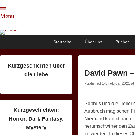
Menu
Qindie
Das Autorenkorrektiv
Primary
Skip
Skip
Startseite
Über uns
Bücher
menu
to
to
primary
secondary
content
content
Kurzgeschichten über
David Pawn 
die Liebe
Published
14. Februar 2021
at
Sophus und die Heiler 
Kurzgeschichten:
Ausbruch magischen Fie
Horror, Dark Fantasy,
Niemand kommt nach Hau
herumschwirrenden Zaub
Mystery
zu werden. In dieses C