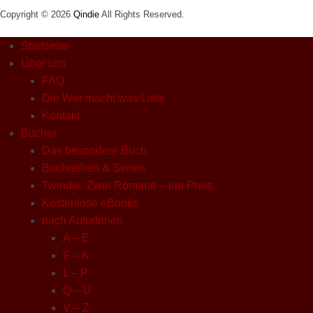
Copyright © 2026
Qindie
All Rights Reserved.
Startseite
Über uns
FAQ
Die Wer macht was Liste
Kontakt
Bücher
Das besondere Buch
Buchreihen & Serien
Twindie: Zwei Romane – ein Preis
Kostenlose eBooks
nach AutorInnen
A – E
F – K
L – P
Q – U
V – Z