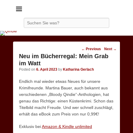
Qindie
Das Autorenkorrektiv
Search
Post
←
Previous
Next
→
navigation
Neu im Bücherregal: Mein Grab
im Watt
Posted on
6. April 2023
by
Katharina Gerlach
Endlich mal wieder etwas Neues für unsere
Krimifreunde. Martina Bauer, auch bekannt aus
verschiedenen „Bloody Qindie“-Anthologien, hat
genau das Richtige: einen Küstenkrimi. Schon das
Titelbild macht Freude. Und wer schnell zuschlägt,
erhält das eBook zum Preis von nur 0,99€!
Exklusiv bei
Amazon & Kindle unlimited