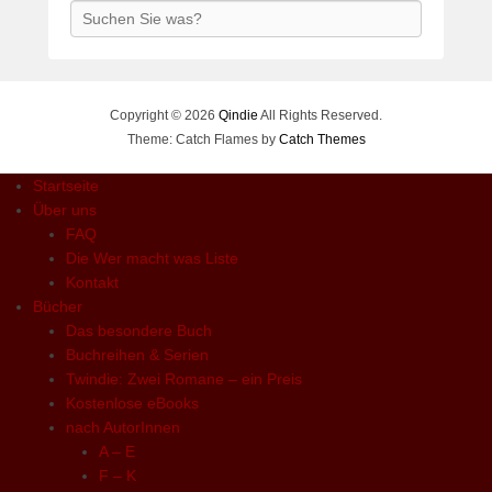
Search
Copyright © 2026
Qindie
All Rights Reserved.
Theme: Catch Flames by
Catch Themes
Startseite
Über uns
FAQ
Die Wer macht was Liste
Kontakt
Bücher
Das besondere Buch
Buchreihen & Serien
Twindie: Zwei Romane – ein Preis
Kostenlose eBooks
nach AutorInnen
A – E
F – K