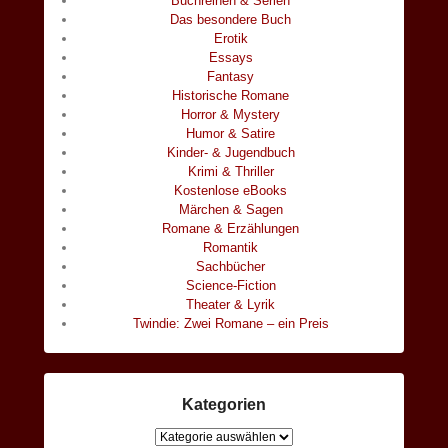
Buchreihen & Serien
Das besondere Buch
Erotik
Essays
Fantasy
Historische Romane
Horror & Mystery
Humor & Satire
Kinder- & Jugendbuch
Krimi & Thriller
Kostenlose eBooks
Märchen & Sagen
Romane & Erzählungen
Romantik
Sachbücher
Science-Fiction
Theater & Lyrik
Twindie: Zwei Romane – ein Preis
Kategorien
Kategorien