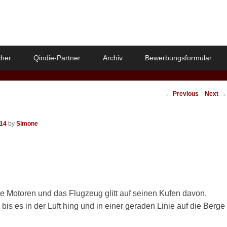
her
Qindie-Partner
Archiv
Bewerbungsformular
Post
←
Previous
Next
→
navigation
014
by
Simone
ie Motoren und das Flugzeug glitt auf seinen Kufen davon,
 bis es in der Luft hing und in einer geraden Linie auf die Berge