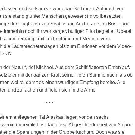
verlassen und seltsam verwundbar. Seit ihrem Aufbruch vor
n sie ständig unter Menschen gewesen: im vollbesetzten
änge der Flughäfen von Seattle und Anchorage, im Bus – und
e immerhin noch ihr wortkarger, bulliger Pilot begleitet. Überall
vilisation bedrängt, mit Technologie und Medien, vom
h die Lautsprecheransagen bis zum Eindösen vor dem Video-
jetzt?
In der Natur!“, rief Michael. Aus dem Schilf flatterten Enten auf.
 setzte er mit der ganzen Kraft seiner tiefen Stimme nach, als ob
rnen wollte, damit es einen würdigen Empfang bereite. Alle
en und zu lachen und fielen sich in die Arme.
* * *
einem entlegenen Tal Alaskas liegen vor den sechs
in wenig unheimlich ist Jan diese Abgeschiedenheit von Anfang
nt er die Spannungen in der Gruppe fürchten. Doch was sie