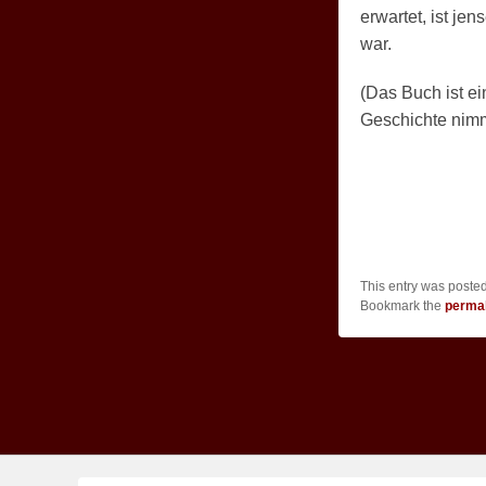
erwartet, ist je
war.
(Das Buch ist e
Geschichte nimm
This entry was poste
Bookmark the
permal