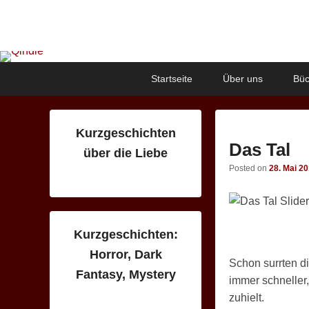
Qindie
Das Autorenkorrektiv
Primary
Skip
Skip
Startseite
Über uns
Büc
menu
to
to
primary
secondary
content
content
Kurzgeschichten
Das Tal
über die Liebe
Posted on
28. Mai 2
Kurzgeschichten:
Horror, Dark
Schon surrten d
Fantasy, Mystery
immer schneller,
zuhielt.