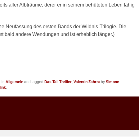
nseits aller Albträume, derer er in seinem behüteten Leben fähig
ine Neufassung des ersten Bands der Wildnis-Trilogie. Die
t bald andere Wendungen und ist erheblich länger.)
d in
Allgemein
and tagged
Das Tal
,
Thriller
,
Valentin Zahrnt
by
Simone
.
ink
.