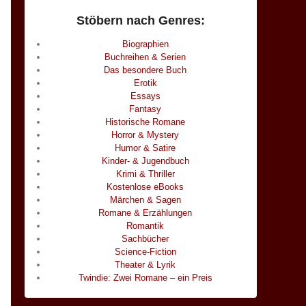
Stöbern nach Genres:
Biographien
Buchreihen & Serien
Das besondere Buch
Erotik
Essays
Fantasy
Historische Romane
Horror & Mystery
Humor & Satire
Kinder- & Jugendbuch
Krimi & Thriller
Kostenlose eBooks
Märchen & Sagen
Romane & Erzählungen
Romantik
Sachbücher
Science-Fiction
Theater & Lyrik
Twindie: Zwei Romane – ein Preis