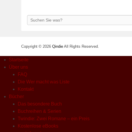
Search
Copyright © 2026
Qindie
All Rights Reserved.
Startseite
Über uns
FAQ
Die Wer macht was Liste
Kontakt
Bücher
Das besondere Buch
Buchreihen & Serien
Twindie: Zwei Romane – ein Preis
Kostenlose eBooks