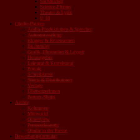
Sachbücher
Science-Fiction
Theater & Lyrik
U 18
Qindie-Partner
Audio-Produktionen & Sprecher
Autorencoaching
Blogger & Rezensenten
Buchtrailer
Grafik, Illustration & Layout
Herausgeber
Lektorat & Korrektorat
Portale
Schreibkurse
Shops & Distributoren
Verlage
ÜbersetzerInnen
Partner-Shops
Archiv
Kolumnen
Mittwoch!
Qinterview
Presseerklärung
Qindie in der Presse
Bewerbungsformular