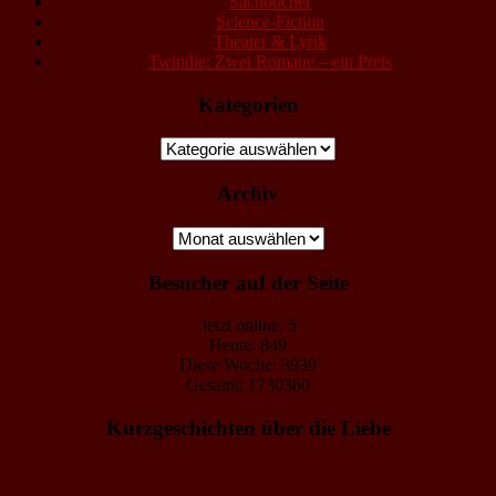
Sachbücher
Science-Fiction
Theater & Lyrik
Twindie: Zwei Romane – ein Preis
Kategorien
Kategorien
Archiv
Archiv
Besucher auf der Seite
Jetzt online: 5
Heute: 849
Diese Woche: 3939
Gesamt: 1730360
Kurzgeschichten über die Liebe