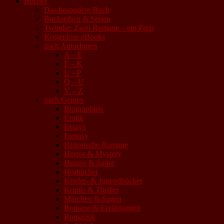
Bücher
Das besondere Buch
Buchreihen & Serien
Twindie: Zwei Romane – ein Preis
Kostenlose eBooks
nach AutorInnen
A – E
F – K
L – P
Q – U
V – Z
nach Genres
Biographien
Erotik
Essays
Fantasy
Historische Romane
Horror & Mystery
Humor & Satire
Hörbücher
Kinder- & Jugendbücher
Krimis & Thriller
Märchen & Sagen
Romane & Erzählungen
Romantik