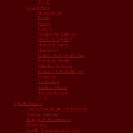
V – Z
nach Genres
Biographien
Erotik
Essays
Fantasy
Historische Romane
Horror & Mystery
Humor & Satire
Hörbücher
Kinder- & Jugendbücher
Krimis & Thriller
Märchen & Sagen
Romane & Erzählungen
Romantik
Sachbücher
Science-Fiction
Theater & Lyrik
U 18
Qindie-Partner
Audio-Produktionen & Sprecher
Autorencoaching
Blogger & Rezensenten
Buchtrailer
Grafik, Illustration & Layout