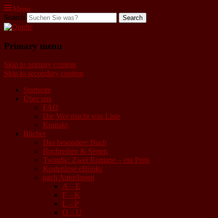
Menu
Search
Qindie
Primary menu
Das Autorenkorrektiv
Skip to primary content
Skip to secondary content
Startseite
Über uns
FAQ
Die Wer macht was Liste
Kontakt
Bücher
Das besondere Buch
Buchreihen & Serien
Twindie: Zwei Romane – ein Preis
Kostenlose eBooks
nach AutorInnen
A – E
F – K
L – P
Q – U