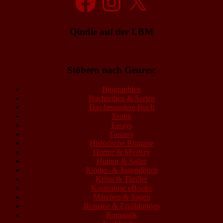
Qindie auf der LBM
Stöbern nach Genres:
Biographien
Buchreihen & Serien
Das besondere Buch
Erotik
Essays
Fantasy
Historische Romane
Horror & Mystery
Humor & Satire
Kinder- & Jugendbuch
Krimi & Thriller
Kostenlose eBooks
Märchen & Sagen
Romane & Erzählungen
Romantik