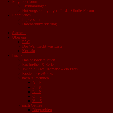
Mitgliederforum
Abstimmungen
Nutzungsbedingungen für das Qindie-Forum
Rechtliches
Impressum
Datenschutzerklärung
Startseite
Über uns
FAQ
Die Wer macht was Liste
Kontakt
Bücher
Das besondere Buch
Buchreihen & Serien
Twindie: Zwei Romane – ein Preis
Kostenlose eBooks
nach AutorInnen
A – E
F – K
L – P
Q – U
V – Z
nach Genres
Biographien