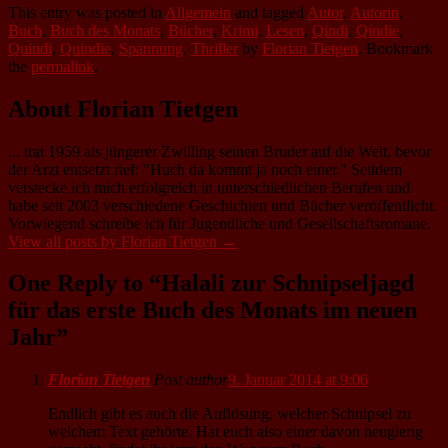
This entry was posted in
Allgemein
and tagged
Autor
,
Autorin
,
Buch
,
Buch des Monats
,
Bücher
,
Krimi
,
Lesen
,
Qindi
,
Qindie
,
Quindi
,
Quindie
,
Spannung
,
Thriller
by
Florian Tietgen
. Bookmark
the
permalink
.
About Florian Tietgen
... trat 1959 als jüngerer Zwilling seinen Bruder auf die Welt, bevor
der Arzt entsetzt rief: "Huch da kommt ja noch einer." Seitdem
verstecke ich mich erfolgreich in unterschiedlichen Berufen und
habe seit 2003 verschiedene Geschichten und Bücher veröffentlicht.
Vorwiegend schreibe ich für Jugendliche und Gesellschaftsromane.
View all posts by Florian Tietgen
→
One Reply to “Halali zur Schnipseljagd
für das erste Buch des Monats im neuen
Jahr”
Florian Tietgen
Post author
9. Januar 2014 at 9:06
Endlich gibt es auch die Auflösung, welcher Schnipsel zu
welchem Text gehörte. Hat euch also einer davon neugierig