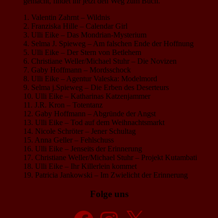
gemacht, findet ihr jetzt den Weg zum Buch.
1. Valentin Zahrnt – Wildnis
2. Franziska Hille – Calendar Girl
3. Ulli Eike – Das Mondrian-Mysterium
4. Selma J. Spieweg – Am falschen Ende der Hoffnung
5. Ulli Eike – Der Stern von Betlehem
6. Christiane Weller/Michael Stuhr – Die Novizen
7. Gaby Hoffmann – Mordsschock
8. Ulli Eike – Agentur Valeska: Modelmord
9. Selma j.Spieweg – Die Erben des Deserteurs
10. Ulli Eike – Katharinas Katzenjammer
11. J.R. Kron – Totentanz
12. Gaby Hoffmann – Abgründe der Angst
13. Ulli Eike – Tod auf dem Weihnachtsmarkt
14. Nicole Schröter – Jener Schultag
15. Anna Geller – Fehlschuss
16. Ulli Eike – Jenseits der Erinnerung
17. Christiane Weller/Michael Stuhr – Projekt Kutambati
18. Ulli Eike – Ihr Killerlein kommet
19. Patricia Jankowski – Im Zwielicht der Erinnerung
Folge uns
Facebook
Instagram
X