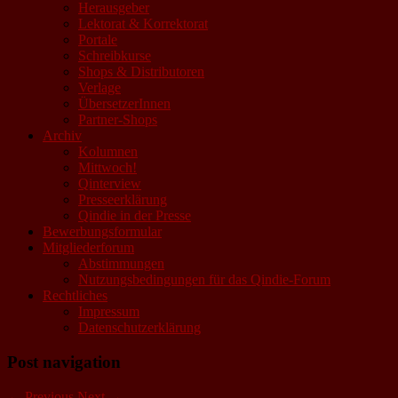
Herausgeber
Lektorat & Korrektorat
Portale
Schreibkurse
Shops & Distributoren
Verlage
ÜbersetzerInnen
Partner-Shops
Archiv
Kolumnen
Mittwoch!
Qinterview
Presseerklärung
Qindie in der Presse
Bewerbungsformular
Mitgliederforum
Abstimmungen
Nutzungsbedingungen für das Qindie-Forum
Rechtliches
Impressum
Datenschutzerklärung
Post navigation
←
Previous
Next
→