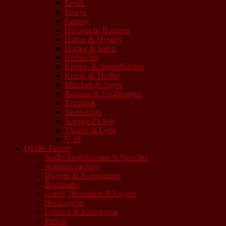
Erotik
Essays
Fantasy
Historische Romane
Horror & Mystery
Humor & Satire
Hörbücher
Kinder- & Jugendbücher
Krimis & Thriller
Märchen & Sagen
Romane & Erzählungen
Romantik
Sachbücher
Science-Fiction
Theater & Lyrik
U 18
Qindie-Partner
Audio-Produktionen & Sprecher
Autorencoaching
Blogger & Rezensenten
Buchtrailer
Grafik, Illustration & Layout
Herausgeber
Lektorat & Korrektorat
Portale