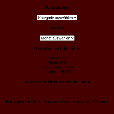
Kategorien
Kategorien
Archiv
Archiv
Besucher auf der Seite
Jetzt online: 1
Heute: 648
Diese Woche: 3738
Gesamt: 1730159
Kurzgeschichten über die Liebe
Kurzgeschichten: Horror, Dark Fantasy, Mystery