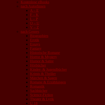
Kostenlose eBooks
nach AutorInnen
A – E
F – K
L – P
Q – U
V – Z
nach Genres
Biographien
Erotik
Essays
Fantasy
Historische Romane
Horror & Mystery
Humor & Satire
Hörbücher
Kinder- & Jugendbücher
Krimis & Thriller
Märchen & Sagen
Romane & Erzählungen
Romantik
Sachbücher
Science-Fiction
Theater & Lyrik
U 18