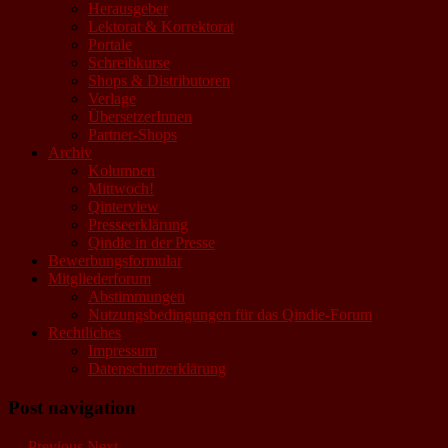
Herausgeber
Lektorat & Korrektorat
Portale
Schreibkurse
Shops & Distributoren
Verlage
ÜbersetzerInnen
Partner-Shops
Archiv
Kolumnen
Mittwoch!
Qinterview
Presseerklärung
Qindie in der Presse
Bewerbungsformular
Mitgliederforum
Abstimmungen
Nutzungsbedingungen für das Qindie-Forum
Rechtliches
Impressum
Datenschutzerklärung
Post navigation
←
Previous
Next
→