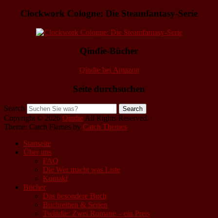
Clockwork Cologne: Die Steamfantasy-Serie
Qindie-Bücher
Qindie bei Amazon
Seite durchsuchen
Search
Copyright © 2026
Qindie
All Rights Reserved.
Theme: Catch Flames by
Catch Themes
Startseite
Über uns
FAQ
Die Wer macht was Liste
Kontakt
Bücher
Das besondere Buch
Buchreihen & Serien
Twindie: Zwei Romane – ein Preis