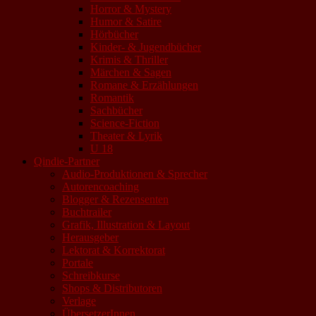
Horror & Mystery
Humor & Satire
Hörbücher
Kinder- & Jugendbücher
Krimis & Thriller
Märchen & Sagen
Romane & Erzählungen
Romantik
Sachbücher
Science-Fiction
Theater & Lyrik
U 18
Qindie-Partner
Audio-Produktionen & Sprecher
Autorencoaching
Blogger & Rezensenten
Buchtrailer
Grafik, Illustration & Layout
Herausgeber
Lektorat & Korrektorat
Portale
Schreibkurse
Shops & Distributoren
Verlage
ÜbersetzerInnen