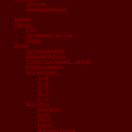
Impressum
Datenschutzerklärung
Startseite
Über uns
FAQ
Die Wer macht was Liste
Kontakt
Bücher
Das besondere Buch
Buchreihen & Serien
Twindie: Zwei Romane – ein Preis
Kostenlose eBooks
nach AutorInnen
A – E
F – K
L – P
Q – U
V – Z
nach Genres
Biographien
Erotik
Essays
Fantasy
Historische Romane