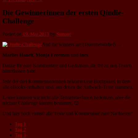
Die Gewinnerinnen der ersten Qindie-
Challenge
Posted on
19. Mai 2013
by
Simone
And the winners are (Trommelwirbel) …
Marlies Hanelt
,
Monja Freeman
und
Ines
.
Danke für eure Kommentare und Gedanken, die ihr zu den Texten
hinterlassen habt!
Jede der drei Kommentatorinnen bekommt ein Buchpaket, in dem
alle eBooks enthalten sind, aus denen die Aufwach-Texte stammen.
Leider konnten wir nicht alle TeilnehmerInnen bedenken, aber die
nächste Challenge kommt bestimmt. 🙂
Und hier noch einmal alle Texte und Kommentare zum Nachlesen:
Tag 1
Tag 2
Tag 3