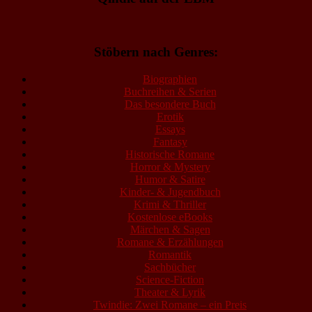
Stöbern nach Genres:
Biographien
Buchreihen & Serien
Das besondere Buch
Erotik
Essays
Fantasy
Historische Romane
Horror & Mystery
Humor & Satire
Kinder- & Jugendbuch
Krimi & Thriller
Kostenlose eBooks
Märchen & Sagen
Romane & Erzählungen
Romantik
Sachbücher
Science-Fiction
Theater & Lyrik
Twindie: Zwei Romane – ein Preis