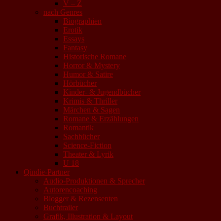
V – Z
nach Genres
Biographien
Erotik
Essays
Fantasy
Historische Romane
Horror & Mystery
Humor & Satire
Hörbücher
Kinder- & Jugendbücher
Krimis & Thriller
Märchen & Sagen
Romane & Erzählungen
Romantik
Sachbücher
Science-Fiction
Theater & Lyrik
U 18
Qindie-Partner
Audio-Produktionen & Sprecher
Autorencoaching
Blogger & Rezensenten
Buchtrailer
Grafik, Illustration & Layout