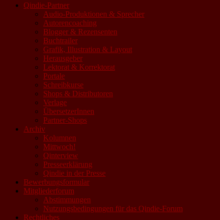
Qindie-Partner
Audio-Produktionen & Sprecher
Autorencoaching
Blogger & Rezensenten
Buchtrailer
Grafik, Illustration & Layout
Herausgeber
Lektorat & Korrektorat
Portale
Schreibkurse
Shops & Distributoren
Verlage
ÜbersetzerInnen
Partner-Shops
Archiv
Kolumnen
Mittwoch!
Qinterview
Presseerklärung
Qindie in der Presse
Bewerbungsformular
Mitgliederforum
Abstimmungen
Nutzungsbedingungen für das Qindie-Forum
Rechtliches