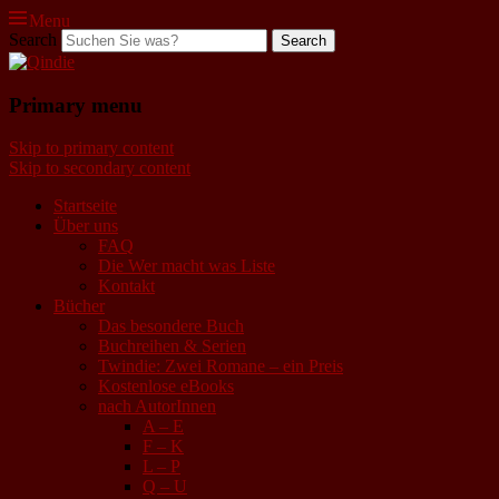
Menu
Search
Qindie
Primary menu
Das Autorenkorrektiv
Skip to primary content
Skip to secondary content
Startseite
Über uns
FAQ
Die Wer macht was Liste
Kontakt
Bücher
Das besondere Buch
Buchreihen & Serien
Twindie: Zwei Romane – ein Preis
Kostenlose eBooks
nach AutorInnen
A – E
F – K
L – P
Q – U