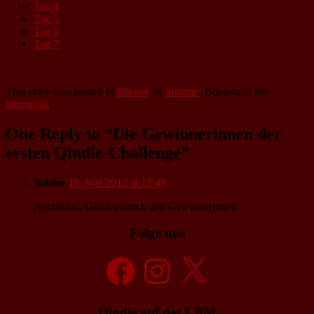
Tag 4
Tag 5
Tag 6
Tag 7
This entry was posted in
Bücher
by
Simone
. Bookmark the
permalink
.
One Reply to “Die Gewinnerinnen der
ersten Qindie-Challenge”
Sabine
19. Mai 2013 at 18:49
Herzlichen Glückwunsch den Gewinnerinnen.
Folge uns
Facebook
Instagram
X
Qindie auf der LBM