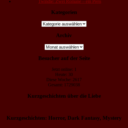
Twindie: Zwei Romane – ein Preis
Kategorien
Kategorien
Archiv
Archiv
Besucher auf der Seite
Jetzt online: 1
Heute: 30
Diese Woche: 2617
Gesamt: 1729038
Kurzgeschichten über die Liebe
Kurzgeschichten: Horror, Dark Fantasy, Mystery