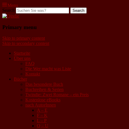
Menu
Search
Qindie
Primary menu
Das Autorenkorrektiv
Skip to primary content
Skip to secondary content
Startseite
Über uns
FAQ
Die Wer macht was Liste
Kontakt
Bücher
Das besondere Buch
Buchreihen & Serien
Twindie: Zwei Romane – ein Preis
Kostenlose eBooks
nach AutorInnen
A – E
F – K
L – P
Q – U