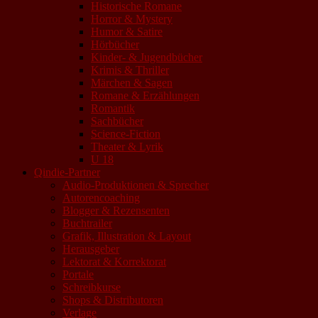
Historische Romane
Horror & Mystery
Humor & Satire
Hörbücher
Kinder- & Jugendbücher
Krimis & Thriller
Märchen & Sagen
Romane & Erzählungen
Romantik
Sachbücher
Science-Fiction
Theater & Lyrik
U 18
Qindie-Partner
Audio-Produktionen & Sprecher
Autorencoaching
Blogger & Rezensenten
Buchtrailer
Grafik, Illustration & Layout
Herausgeber
Lektorat & Korrektorat
Portale
Schreibkurse
Shops & Distributoren
Verlage