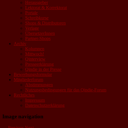
Herausgeber
Lektorat & Korrektorat
Portale
Schreibkurse
Shops & Distributoren
Verlage
ÜbersetzerInnen
Partner-Shops
Archiv
Kolumnen
Mittwoch!
Qinterview
Presseerklärung
Qindie in der Presse
Bewerbungsformular
Mitgliederforum
Abstimmungen
Nutzungsbedingungen für das Qindie-Forum
Rechtliches
Impressum
Datenschutzerklärung
Image navigation
← Previous
Next →