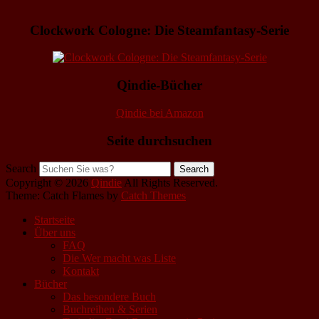
Clockwork Cologne: Die Steamfantasy-Serie
Qindie-Bücher
Qindie bei Amazon
Seite durchsuchen
Search
Copyright © 2026
Qindie
All Rights Reserved.
Theme: Catch Flames by
Catch Themes
Startseite
Über uns
FAQ
Die Wer macht was Liste
Kontakt
Bücher
Das besondere Buch
Buchreihen & Serien