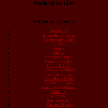
Qindie auf der LBM
Stöbern nach Genres:
Biographien
Buchreihen & Serien
Das besondere Buch
Erotik
Essays
Fantasy
Historische Romane
Horror & Mystery
Humor & Satire
Kinder- & Jugendbuch
Krimi & Thriller
Kostenlose eBooks
Märchen & Sagen
Romane & Erzählungen
Romantik
Sachbücher
Science-Fiction
Theater & Lyrik