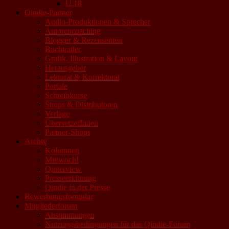
U 18
Qindie-Partner
Audio-Produktionen & Sprecher
Autorencoaching
Blogger & Rezensenten
Buchtrailer
Grafik, Illustration & Layout
Herausgeber
Lektorat & Korrektorat
Portale
Schreibkurse
Shops & Distributoren
Verlage
ÜbersetzerInnen
Partner-Shops
Archiv
Kolumnen
Mittwoch!
Qinterview
Presseerklärung
Qindie in der Presse
Bewerbungsformular
Mitgliederforum
Abstimmungen
Nutzungsbedingungen für das Qindie-Forum