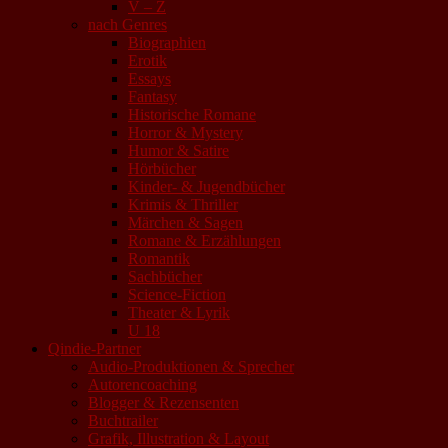
V – Z
nach Genres
Biographien
Erotik
Essays
Fantasy
Historische Romane
Horror & Mystery
Humor & Satire
Hörbücher
Kinder- & Jugendbücher
Krimis & Thriller
Märchen & Sagen
Romane & Erzählungen
Romantik
Sachbücher
Science-Fiction
Theater & Lyrik
U 18
Qindie-Partner
Audio-Produktionen & Sprecher
Autorencoaching
Blogger & Rezensenten
Buchtrailer
Grafik, Illustration & Layout