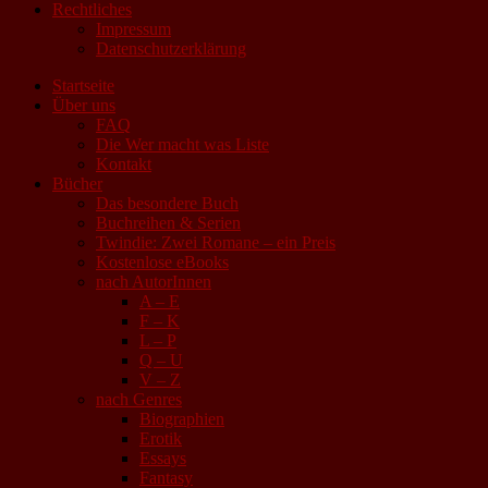
Rechtliches
Impressum
Datenschutzerklärung
Startseite
Über uns
FAQ
Die Wer macht was Liste
Kontakt
Bücher
Das besondere Buch
Buchreihen & Serien
Twindie: Zwei Romane – ein Preis
Kostenlose eBooks
nach AutorInnen
A – E
F – K
L – P
Q – U
V – Z
nach Genres
Biographien
Erotik
Essays
Fantasy