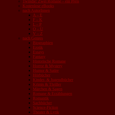
Twindie: Zwei Romane – ein Preis
Kostenlose eBooks
nach AutorInnen
A – E
F – K
L – P
Q – U
V – Z
nach Genres
Biographien
Erotik
Essays
Fantasy
Historische Romane
Horror & Mystery
Humor & Satire
Hörbücher
Kinder- & Jugendbücher
Krimis & Thriller
Märchen & Sagen
Romane & Erzählungen
Romantik
Sachbücher
Science-Fiction
Theater & Lyrik