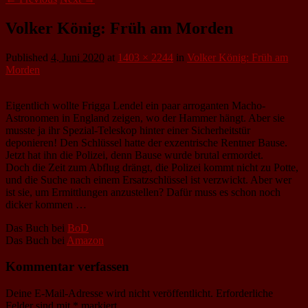
Volker König: Früh am Morden
Published
4. Juni 2020
at
1403 × 2244
in
Volker König: Früh am
Morden
Eigentlich wollte Frigga Lendel ein paar arroganten Macho-
Astronomen in England zeigen, wo der Hammer hängt. Aber sie
musste ja ihr Spezial-Teleskop hinter einer Sicherheitstür
deponieren! Den Schlüssel hatte der exzentrische Rentner Bause.
Jetzt hat ihn die Polizei, denn Bause wurde brutal ermordet.
Doch die Zeit zum Abflug drängt, die Polizei kommt nicht zu Potte,
und die Suche nach einem Ersatzschlüssel ist verzwickt. Aber wer
ist sie, um Ermittlungen anzustellen? Dafür muss es schon noch
dicker kommen …
Das Buch bei
BoD
Das Buch bei
Amazon
Kommentar verfassen
Deine E-Mail-Adresse wird nicht veröffentlicht.
Erforderliche
Felder sind mit
*
markiert