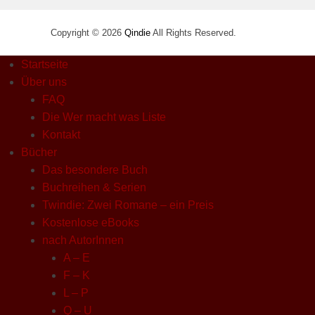
Copyright © 2026
Qindie
All Rights Reserved.
Startseite
Über uns
FAQ
Die Wer macht was Liste
Kontakt
Bücher
Das besondere Buch
Buchreihen & Serien
Twindie: Zwei Romane – ein Preis
Kostenlose eBooks
nach AutorInnen
A – E
F – K
L – P
Q – U