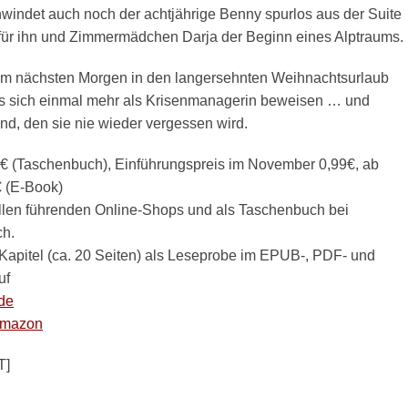
windet auch noch der achtjährige Benny spurlos aus der Suite
 für ihn und Zimmermädchen Darja der Beginn eines Alptraums.
am nächsten Morgen in den langersehnten Weihnachtsurlaub
uss sich einmal mehr als Krisenmanagerin beweisen … und
nd, den sie nie wieder vergessen wird.
0€ (Taschenbuch), Einführungspreis im November 0,99€, ab
 (E-Book)
llen führenden Online-Shops und als Taschenbuch bei
ch.
 Kapitel (ca. 20 Seiten) als Leseprobe im EPUB-, PDF- und
uf
de
Amazon
T]