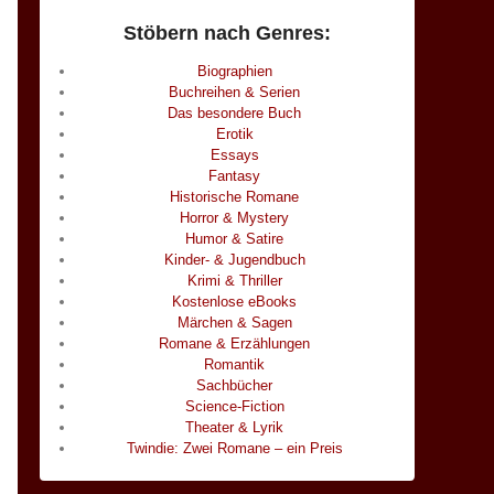
Stöbern nach Genres:
Biographien
Buchreihen & Serien
Das besondere Buch
Erotik
Essays
Fantasy
Historische Romane
Horror & Mystery
Humor & Satire
Kinder- & Jugendbuch
Krimi & Thriller
Kostenlose eBooks
Märchen & Sagen
Romane & Erzählungen
Romantik
Sachbücher
Science-Fiction
Theater & Lyrik
Twindie: Zwei Romane – ein Preis