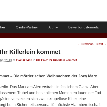
her
Qindie-Partner
Archiv
Bewerbungsformular
Image
← Previous
Next →
navigation
 Ihr Killerlein kommet
ber 2013
at
1548 × 2400
in
Ulli Eike: Ihr Killerlein kommet
 kommet – Die mörderischen Weihnachten der Joey Marx
erlin. Das Marx am Alex erstrahlt in festlichem Glanz. Aber
assenem Trubel und besinnlichen Momenten lauert der Tod.
ästen verstecken sich zwei skrupellose Killer, eine
rgt beim Sicherheitspersonal für höchste Alarmbereitschaft