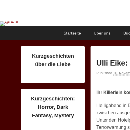
Qindie
Das Autorenkorrektiv
Primary
Skip
Skip
Startseite
Über uns
Büc
menu
to
to
primary
secondary
content
content
Kurzgeschichten
Ulli Eike:
über die Liebe
Published
10. Novem
Ihr Killerlein
Kurzgeschichten:
Heiligabend in B
Horror, Dark
zwischen ausgel
Fantasy, Mystery
Unter den Hotelg
Terrorwarnung so