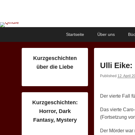
Qindie
Das Autorenkorrektiv
Primary
Skip
Skip
Startseite
Über uns
Büc
menu
to
to
primary
secondary
content
content
Kurzgeschichten
Ulli Eike
über die Liebe
Published
12. April 
Der vierte Fall 
Kurzgeschichten:
Das vierte Caro
Horror, Dark
(Fortsetzung vo
Fantasy, Mystery
Der Mörder war ni