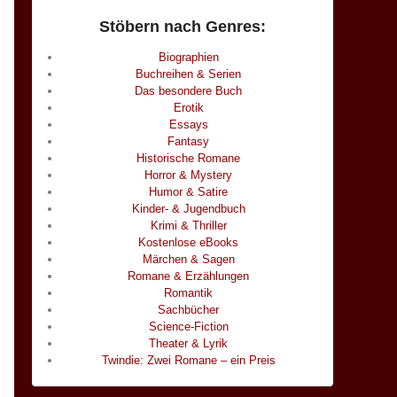
Stöbern nach Genres:
Biographien
Buchreihen & Serien
Das besondere Buch
Erotik
Essays
Fantasy
Historische Romane
Horror & Mystery
Humor & Satire
Kinder- & Jugendbuch
Krimi & Thriller
Kostenlose eBooks
Märchen & Sagen
Romane & Erzählungen
Romantik
Sachbücher
Science-Fiction
Theater & Lyrik
Twindie: Zwei Romane – ein Preis