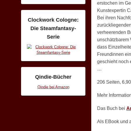
erstochen im Ge
Kunstexpertin Ca
Bei ihren Nachf
Clockwork Cologne:
zurückliegenden
Die Steamfantasy-
verheerenden B
Serie
unschätzbarem W
dass Einzelheit
Freundinnen ein
geschieht noch 
…
Qindie-Bücher
206 Seiten, 6,9
Qindie bei Amazon
Mehr Informatio
Das Buch bei
A
Als EBook und a