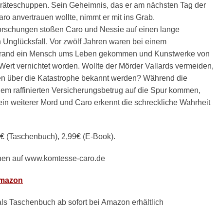
räteschuppen. Sein Geheimnis, das er am nächsten Tag der
ro anvertrauen wollte, nimmt er mit ins Grab.
orschungen stoßen Caro und Nessie auf einen lange
 Unglücksfall. Vor zwölf Jahren waren bei einem
rand ein Mensch ums Leben gekommen und Kunstwerke von
ert vernichtet worden. Wollte der Mörder Vallards vermeiden,
en über die Katastrophe bekannt werden? Während die
em raffinierten Versicherungsbetrug auf die Spur kommen,
ein weiterer Mord und Caro erkennt die schreckliche Wahrheit
0€ (Taschenbuch), 2,99€ (E-Book).
nen auf www.komtesse-caro.de
mazon
ls Taschenbuch ab sofort bei Amazon erhältlich