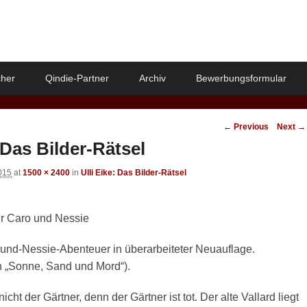
her
Qindie-Partner
Archiv
Bewerbungsformular
Image
← Previous
Next →
navigation
: Das Bilder-Rätsel
2015
at
1500 × 2400
in
Ulli Eike: Das Bilder-Rätsel
für Caro und Nessie
-und-Nessie-Abenteuer in überarbeiteter Neuauflage.
n „Sonne, Sand und Mord“).
cht der Gärtner, denn der Gärtner ist tot. Der alte Vallard liegt