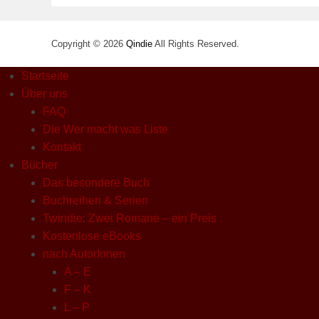
Copyright © 2026
Qindie
All Rights Reserved.
Startseite
Über uns
FAQ
Die Wer macht was Liste
Kontakt
Bücher
Das besondere Buch
Buchreihen & Serien
Twindie: Zwei Romane – ein Preis
Kostenlose eBooks
nach AutorInnen
A – E
F – K
L – P