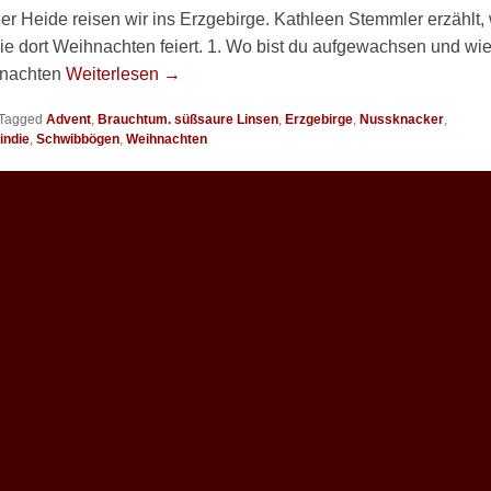
r Heide reisen wir ins Erzgebirge. Kathleen Stemmler erzählt,
ilie dort Weihnachten feiert. 1. Wo bist du aufgewachsen und wi
ihnachten
Weiterlesen →
Tagged
Advent
,
Brauchtum. süßsaure Linsen
,
Erzgebirge
,
Nussknacker
,
indie
,
Schwibbögen
,
Weihnachten