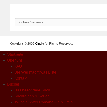
Search
Copyright © 2026
Qindie
All Rights Reserved.
Startseite
Über uns
FAQ
Die Wer macht was Liste
Kontakt
Bücher
Das besondere Buch
Buchreihen & Serien
Twindie: Zwei Romane – ein Preis