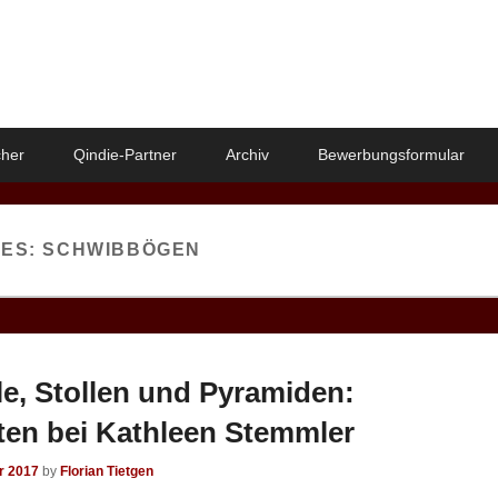
her
Qindie-Partner
Archiv
Bewerbungsformular
VES:
SCHWIBBÖGEN
e, Stollen und Pyramiden:
en bei Kathleen Stemmler
r 2017
by
Florian Tietgen