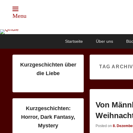
Menu
Qindie
Das Autorenkorrektiv
Primary
Skip
Skip
Startseite
Über uns
Büc
menu
to
to
primary
secondary
content
content
Kurzgeschichten über
TAG ARCHI
die Liebe
Von Männl
Kurzgeschichten:
Weihnacht
Horror, Dark Fantasy,
Mystery
Posted on
8. Dezembe