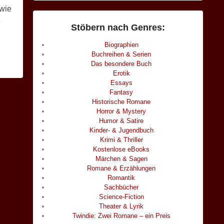
 wie
e
Stöbern nach Genres:
Biographien
Buchreihen & Serien
Das besondere Buch
Erotik
Essays
Fantasy
Historische Romane
Horror & Mystery
Humor & Satire
Kinder- & Jugendbuch
Krimi & Thriller
Kostenlose eBooks
Märchen & Sagen
Romane & Erzählungen
Romantik
Sachbücher
Science-Fiction
Theater & Lyrik
Twindie: Zwei Romane – ein Preis