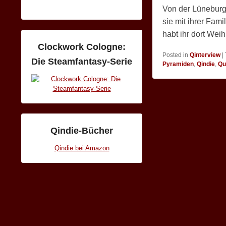
Von der Lüneburge
sie mit ihrer Fam
habt ihr dort We
Clockwork Cologne:
Posted in
Qinterview
|
Die Steamfantasy-Serie
Pyramiden
,
Qindie
,
Qu
Qindie-Bücher
Qindie bei Amazon