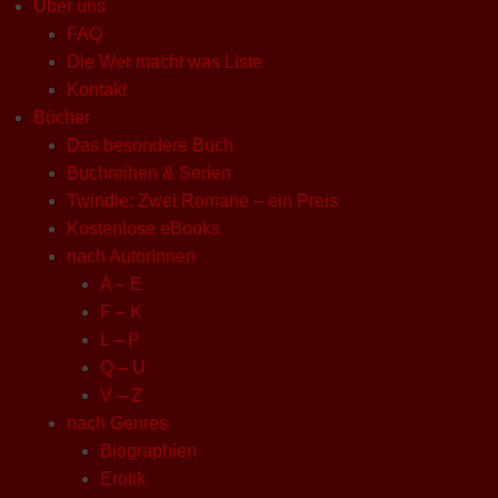
Über uns
FAQ
Die Wer macht was Liste
Kontakt
Bücher
Das besondere Buch
Buchreihen & Serien
Twindie: Zwei Romane – ein Preis
Kostenlose eBooks
nach AutorInnen
A – E
F – K
L – P
Q – U
V – Z
nach Genres
Biographien
Erotik