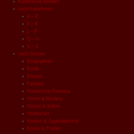
Kostenlose eBooks
nach AutorInnen
A – E
F – K
L – P
Q – U
V – Z
nach Genres
Biographien
Erotik
Essays
Fantasy
Historische Romane
Horror & Mystery
Humor & Satire
Hörbücher
Kinder- & Jugendbücher
Krimis & Thriller