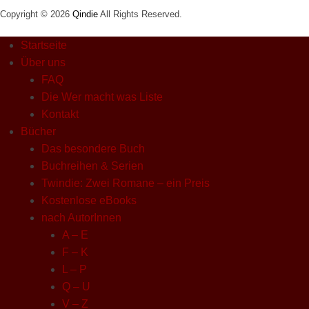
Copyright © 2026
Qindie
All Rights Reserved.
Startseite
Über uns
FAQ
Die Wer macht was Liste
Kontakt
Bücher
Das besondere Buch
Buchreihen & Serien
Twindie: Zwei Romane – ein Preis
Kostenlose eBooks
nach AutorInnen
A – E
F – K
L – P
Q – U
V – Z