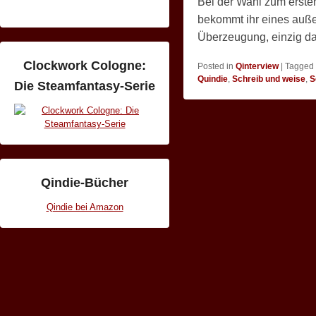
Bei der Wahl zum erste
bekommt ihr eines auße
Überzeugung, einzig d
Clockwork Cologne:
Posted in
Qinterview
|
Tagged
Quindie
,
Schreib und weise
,
S
Die Steamfantasy-Serie
Qindie-Bücher
Qindie bei Amazon