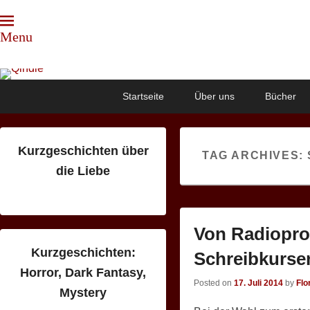
Menu
Qindie
Das Autorenkorrektiv
Primary
Skip
Skip
Startseite
Über uns
Bücher
menu
to
to
primary
secondary
content
content
Kurzgeschichten über
TAG ARCHIVES:
die Liebe
Von Radiopro
Kurzgeschichten:
Schreibkursen
Horror, Dark Fantasy,
Posted on
17. Juli 2014
by
Flo
Mystery