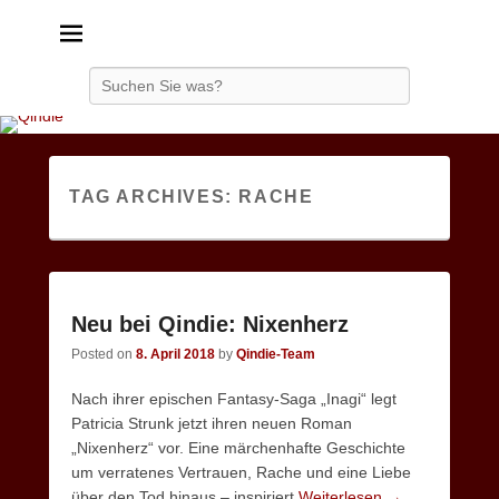
Qindie
Das Autorenkorrektiv
Search
TAG ARCHIVES:
RACHE
Neu bei Qindie: Nixenherz
Posted on
8. April 2018
by
Qindie-Team
Nach ihrer epischen Fantasy-Saga „Inagi“ legt
Patricia Strunk jetzt ihren neuen Roman
„Nixenherz“ vor. Eine märchenhafte Geschichte
um verratenes Vertrauen, Rache und eine Liebe
über den Tod hinaus – inspiriert
Weiterlesen →