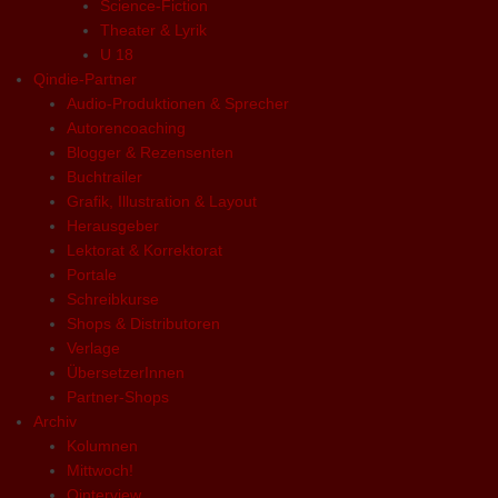
Science-Fiction
Theater & Lyrik
U 18
Qindie-Partner
Audio-Produktionen & Sprecher
Autorencoaching
Blogger & Rezensenten
Buchtrailer
Grafik, Illustration & Layout
Herausgeber
Lektorat & Korrektorat
Portale
Schreibkurse
Shops & Distributoren
Verlage
ÜbersetzerInnen
Partner-Shops
Archiv
Kolumnen
Mittwoch!
Qinterview