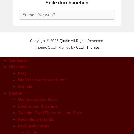
Seite durchsuchen
Search
Copyright © 2026
Qindie
All Rights Reserved.
Theme: Catch Flames by
Catch Themes
Startseite
Über uns
FAQ
Die Wer macht was Liste
Kontakt
Bücher
Das besondere Buch
Buchreihen & Serien
Twindie: Zwei Romane – ein Preis
Kostenlose eBooks
nach AutorInnen
A – E