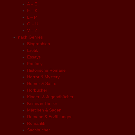
A – E
F – K
L – P
Q – U
V – Z
nach Genres
Biographien
Erotik
Essays
Fantasy
Historische Romane
Horror & Mystery
Humor & Satire
Hörbücher
Kinder- & Jugendbücher
Krimis & Thriller
Märchen & Sagen
Romane & Erzählungen
Romantik
Sachbücher