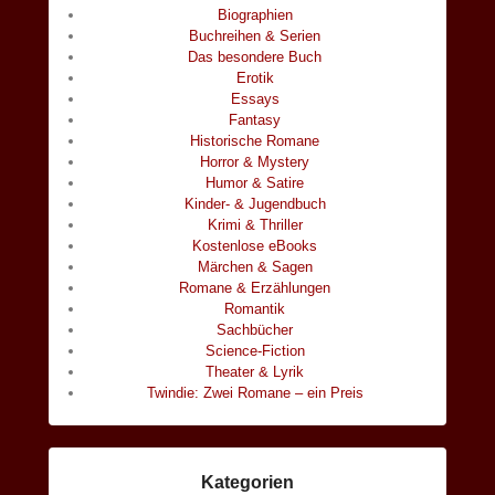
Biographien
Buchreihen & Serien
Das besondere Buch
Erotik
Essays
Fantasy
Historische Romane
Horror & Mystery
Humor & Satire
Kinder- & Jugendbuch
Krimi & Thriller
Kostenlose eBooks
Märchen & Sagen
Romane & Erzählungen
Romantik
Sachbücher
Science-Fiction
Theater & Lyrik
Twindie: Zwei Romane – ein Preis
Kategorien