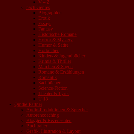
V – Z
nach Genres
Biographien
Erotik
Essays
Fantasy
Historische Romane
Horror & Mystery
Humor & Satire
Hörbücher
Kinder- & Jugendbücher
Krimis & Thriller
Märchen & Sagen
Romane & Erzählungen
Romantik
Sachbücher
Science-Fiction
Theater & Lyrik
U 18
Qindie-Partner
Audio-Produktionen & Sprecher
Autorencoaching
Blogger & Rezensenten
Buchtrailer
Grafik, Illustration & Layout