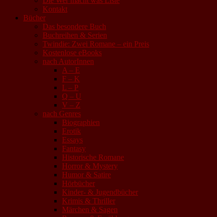
Die Wer macht was Liste
Kontakt
Bücher
Das besondere Buch
Buchreihen & Serien
Twindie: Zwei Romane – ein Preis
Kostenlose eBooks
nach AutorInnen
A – E
F – K
L – P
Q – U
V – Z
nach Genres
Biographien
Erotik
Essays
Fantasy
Historische Romane
Horror & Mystery
Humor & Satire
Hörbücher
Kinder- & Jugendbücher
Krimis & Thriller
Märchen & Sagen