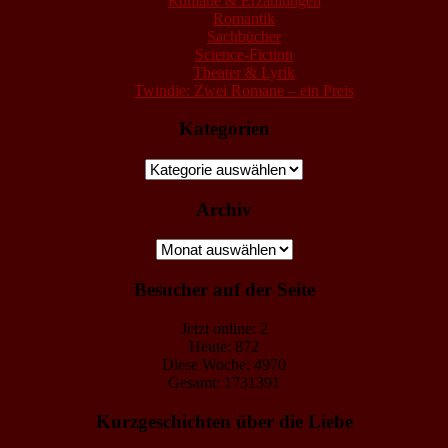
Romane & Erzählungen
Romantik
Sachbücher
Science-Fiction
Theater & Lyrik
Twindie: Zwei Romane – ein Preis
Kategorien
Kategorien
Archiv
Archiv
Besucher auf der Seite
Jetzt online: 2
Heute: 872
Diese Woche: 4970
Gesamt: 1731391
Kurzgeschichten über die Liebe