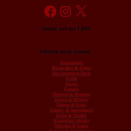
Facebook
Instagram
X
Qindie auf der LBM
Stöbern nach Genres:
Biographien
Buchreihen & Serien
Das besondere Buch
Erotik
Essays
Fantasy
Historische Romane
Horror & Mystery
Humor & Satire
Kinder- & Jugendbuch
Krimi & Thriller
Kostenlose eBooks
Märchen & Sagen