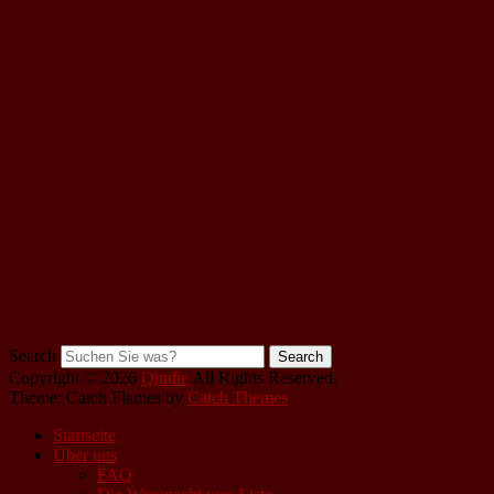
Search
Copyright © 2026
Qindie
All Rights Reserved.
Theme: Catch Flames by
Catch Themes
Startseite
Über uns
FAQ