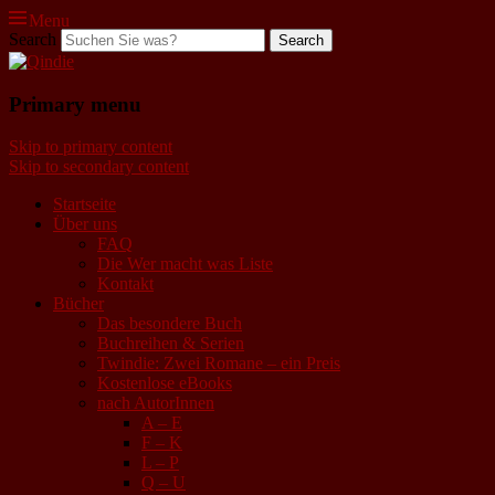
Menu
Search
Qindie
Primary menu
Das Autorenkorrektiv
Skip to primary content
Skip to secondary content
Startseite
Über uns
FAQ
Die Wer macht was Liste
Kontakt
Bücher
Das besondere Buch
Buchreihen & Serien
Twindie: Zwei Romane – ein Preis
Kostenlose eBooks
nach AutorInnen
A – E
F – K
L – P
Q – U