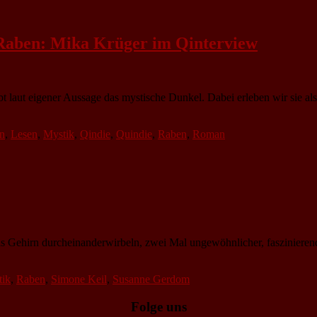
s Raben: Mika Krüger im Qinterview
bt laut eigener Aussage das mystische Dunkel. Dabei erleben wir sie al
n
,
Lesen
,
Mystik
,
Qindie
,
Quindie
,
Raben
,
Roman
s Gehirn durcheinanderwirbeln, zwei Mal ungewöhnlicher, faszinieren
tik
,
Raben
,
Simone Keil
,
Susanne Gerdom
Folge uns