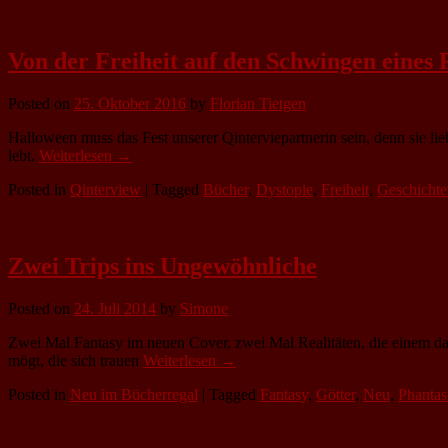
Von der Freiheit auf den Schwingen eine
Posted on
25. Oktober 2016
by
Florian Tietgen
Halloween muss das Fest unserer Qinterviepartnerin sein, denn sie lie
lebt.
Weiterlesen →
Posted in
Qinterview
|
Tagged
Bücher
,
Dystopie
,
Freiheit
,
Geschichte
Zwei Trips ins Ungewöhnliche
Posted on
24. Juli 2014
by
Simone
Zwei Mal Fantasy im neuen Cover, zwei Mal Realitäten, die einem da
mögt, die sich trauen
Weiterlesen →
Posted in
Neu im Bücherregal
|
Tagged
Fantasy
,
Götter
,
Neu
,
Phantas