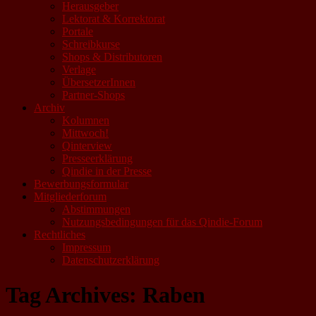
Herausgeber
Lektorat & Korrektorat
Portale
Schreibkurse
Shops & Distributoren
Verlage
ÜbersetzerInnen
Partner-Shops
Archiv
Kolumnen
Mittwoch!
Qinterview
Presseerklärung
Qindie in der Presse
Bewerbungsformular
Mitgliederforum
Abstimmungen
Nutzungsbedingungen für das Qindie-Forum
Rechtliches
Impressum
Datenschutzerklärung
Tag Archives:
Raben