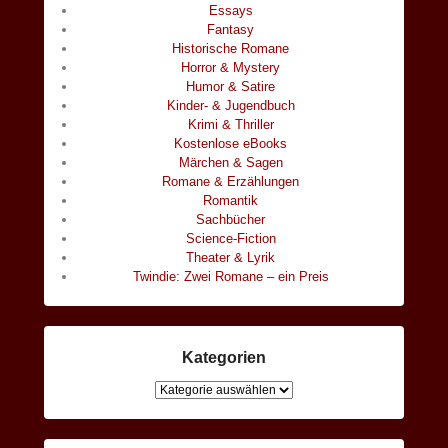
Essays
Fantasy
Historische Romane
Horror & Mystery
Humor & Satire
Kinder- & Jugendbuch
Krimi & Thriller
Kostenlose eBooks
Märchen & Sagen
Romane & Erzählungen
Romantik
Sachbücher
Science-Fiction
Theater & Lyrik
Twindie: Zwei Romane – ein Preis
Kategorien
Kategorien