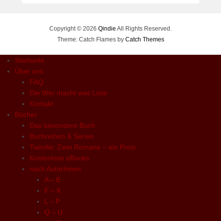
Copyright © 2026
Qindie
All Rights Reserved.
Theme: Catch Flames by
Catch Themes
Startseite
Über uns
FAQ
Die Wer macht was Liste
Kontakt
Bücher
Das besondere Buch
Buchreihen & Serien
Twindie: Zwei Romane – ein Preis
Kostenlose eBooks
nach AutorInnen
A – E
F – K
L – P
Q – U