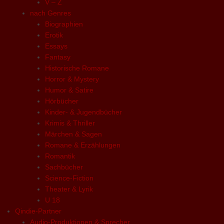
V – Z
nach Genres
Biographien
Erotik
Essays
Fantasy
Historische Romane
Horror & Mystery
Humor & Satire
Hörbücher
Kinder- & Jugendbücher
Krimis & Thriller
Märchen & Sagen
Romane & Erzählungen
Romantik
Sachbücher
Science-Fiction
Theater & Lyrik
U 18
Qindie-Partner
Audio-Produktionen & Sprecher