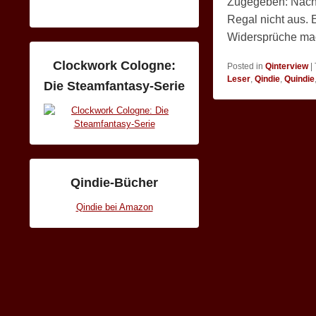
Zugegeben: Nach P
Regal nicht aus.
Widersprüche mach
Clockwork Cologne:
Posted in
Qinterview
|
Leser
,
Qindie
,
Quindie
Die Steamfantasy-Serie
Qindie-Bücher
Qindie bei Amazon