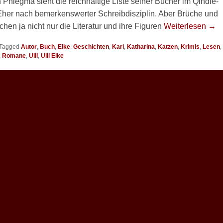
hlegma sieht die reichhaltige Liste seiner Bücher im Qindie-
 Eher nach bemerkenswerter Schreibdisziplin. Aber Brüche und
en ja nicht nur die Literatur und ihre Figuren
Weiterlesen →
Tagged
Autor
,
Buch
,
Eike
,
Geschichten
,
Karl
,
Katharina
,
Katzen
,
Krimis
,
Lesen
,
,
Romane
,
Ulli
,
Ulli Eike