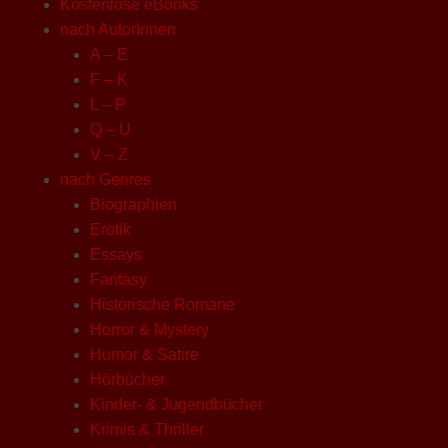
Kostenlose eBooks
nach AutorInnen
A – E
F – K
L – P
Q – U
V – Z
nach Genres
Biographien
Erotik
Essays
Fantasy
Historische Romane
Horror & Mystery
Humor & Satire
Hörbücher
Kinder- & Jugendbücher
Krimis & Thriller