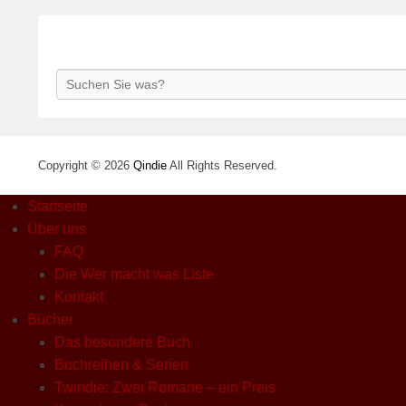
Search
Copyright © 2026
Qindie
All Rights Reserved.
Startseite
Über uns
FAQ
Die Wer macht was Liste
Kontakt
Bücher
Das besondere Buch
Buchreihen & Serien
Twindie: Zwei Romane – ein Preis