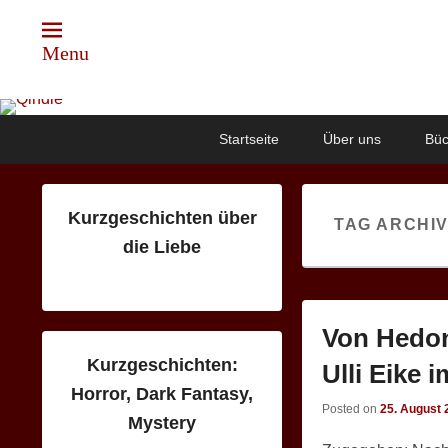
Menu
Qindie
Das Autorenkorrektiv
Primary
Skip
Skip
Startseite
Über uns
Büc
menu
to
to
primary
secondary
content
content
Kurzgeschichten über
TAG ARCHI
die Liebe
Von Hedon
Kurzgeschichten:
Ulli Eike 
Horror, Dark Fantasy,
Posted on
25. August 
Mystery