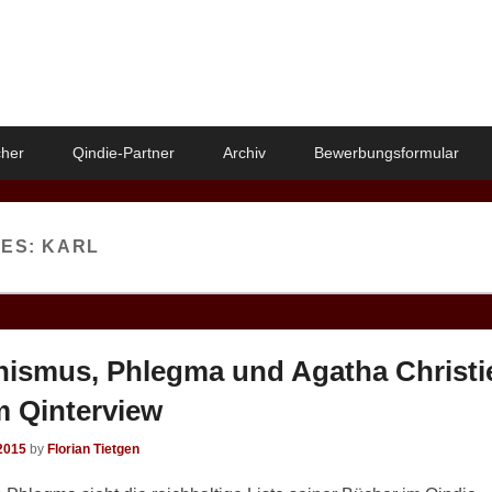
her
Qindie-Partner
Archiv
Bewerbungsformular
VES:
KARL
ismus, Phlegma und Agatha Christi
im Qinterview
2015
by
Florian Tietgen