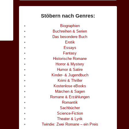
Stöbern nach Genres:
Biographien
Buchreihen & Serien
Das besondere Buch
Erotik
Essays
Fantasy
Historische Romane
Horror & Mystery
Humor & Satire
Kinder- & Jugendbuch
Krimi & Thriller
Kostenlose eBooks
Märchen & Sagen
Romane & Erzählungen
Romantik
Sachbücher
Science-Fiction
Theater & Lyrik
Twindie: Zwei Romane – ein Preis