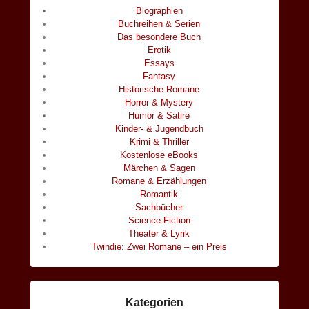
Biographien
Buchreihen & Serien
Das besondere Buch
Erotik
Essays
Fantasy
Historische Romane
Horror & Mystery
Humor & Satire
Kinder- & Jugendbuch
Krimi & Thriller
Kostenlose eBooks
Märchen & Sagen
Romane & Erzählungen
Romantik
Sachbücher
Science-Fiction
Theater & Lyrik
Twindie: Zwei Romane – ein Preis
Kategorien