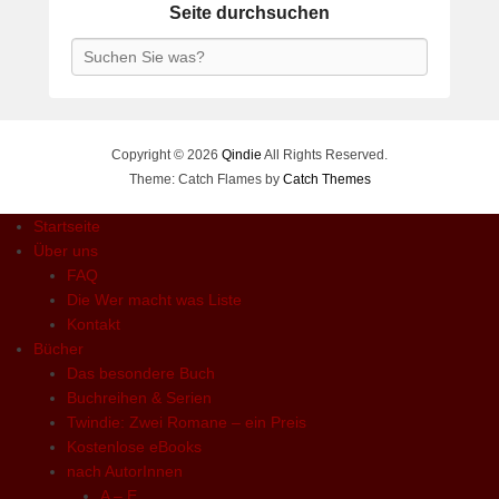
Seite durchsuchen
Search
Copyright © 2026
Qindie
All Rights Reserved.
Theme: Catch Flames by
Catch Themes
Startseite
Über uns
FAQ
Die Wer macht was Liste
Kontakt
Bücher
Das besondere Buch
Buchreihen & Serien
Twindie: Zwei Romane – ein Preis
Kostenlose eBooks
nach AutorInnen
A – E