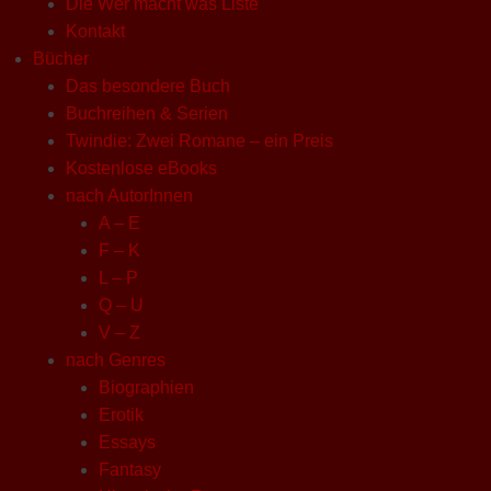
Die Wer macht was Liste
Kontakt
Bücher
Das besondere Buch
Buchreihen & Serien
Twindie: Zwei Romane – ein Preis
Kostenlose eBooks
nach AutorInnen
A – E
F – K
L – P
Q – U
V – Z
nach Genres
Biographien
Erotik
Essays
Fantasy