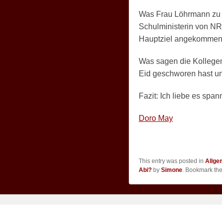
Was Frau Löhrmann zu d
Schulministerin von N
Hauptziel angekommen
Was sagen die Kollege
Eid geschworen hast u
Fazit: Ich liebe es spa
Doro May
This entry was posted in
Allge
Abi?
by
Simone
. Bookmark th