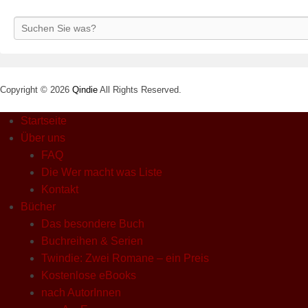
Search
Copyright © 2026
Qindie
All Rights Reserved.
Startseite
Über uns
FAQ
Die Wer macht was Liste
Kontakt
Bücher
Das besondere Buch
Buchreihen & Serien
Twindie: Zwei Romane – ein Preis
Kostenlose eBooks
nach AutorInnen