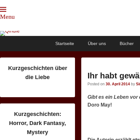
Menu
Qindie
Das Autorenkorrektiv
Primary
Skip
Skip
Startseite
Über uns
Bücher
menu
to
to
primary
secondary
content
content
Kurzgeschichten über
Ihr habt gewä
die Liebe
Posted on
30. April 2014
by
S
Gibt es ein Leben vor
Doro May!
Kurzgeschichten:
Horror, Dark Fantasy,
Mystery
Die Autorin erzählt et