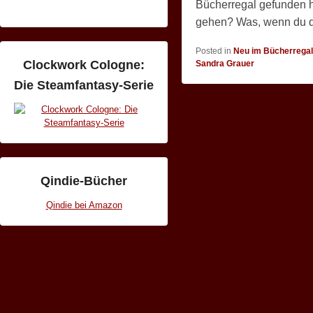
Bücherregal gefunden ha
gehen? Was, wenn du d
Posted in
Neu im Bücherregal
Clockwork Cologne:
Sandra Grauer
Die Steamfantasy-Serie
Qindie-Bücher
Qindie bei Amazon