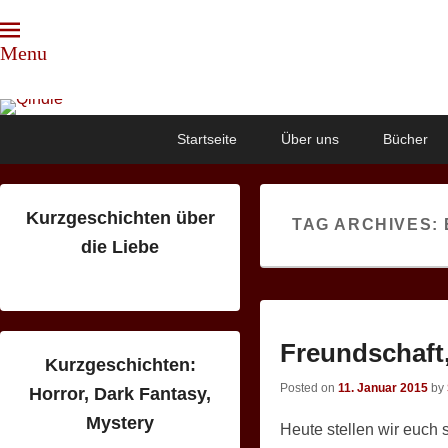
Menu
Qindie
Das Autorenkorrektiv
Primary
Skip
Skip
Startseite
Über uns
Bücher
menu
to
to
primary
secondary
content
content
Kurzgeschichten über
TAG ARCHIVES:
die Liebe
Freundschaft
Kurzgeschichten:
Posted on
11. Januar 2015
by
Horror, Dark Fantasy,
Mystery
Heute stellen wir euch 