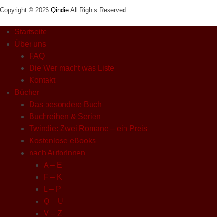
Copyright © 2026
Qindie
All Rights Reserved.
Startseite
Über uns
FAQ
Die Wer macht was Liste
Kontakt
Bücher
Das besondere Buch
Buchreihen & Serien
Twindie: Zwei Romane – ein Preis
Kostenlose eBooks
nach AutorInnen
A – E
F – K
L – P
Q – U
V – Z