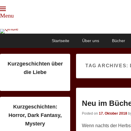
Menu
Qindie
Das Autorenkorrektiv
Primary
Skip
Skip
Startseite
Über uns
Bücher
menu
to
to
primary
secondary
content
content
Kurzgeschichten über
TAG ARCHIVES:
die Liebe
Neu im Büche
Kurzgeschichten:
Posted on
17. Oktober 2018
b
Horror, Dark Fantasy,
Mystery
Wenn nachts der Herbst