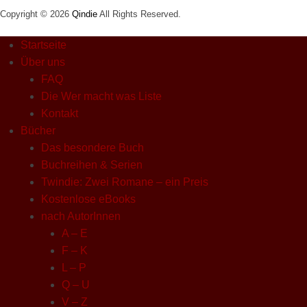
Copyright © 2026
Qindie
All Rights Reserved.
Startseite
Über uns
FAQ
Die Wer macht was Liste
Kontakt
Bücher
Das besondere Buch
Buchreihen & Serien
Twindie: Zwei Romane – ein Preis
Kostenlose eBooks
nach AutorInnen
A – E
F – K
L – P
Q – U
V – Z