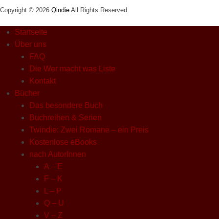
Copyright © 2026
Qindie
All Rights Reserved.
Startseite
Über uns
FAQ
Die Wer macht was Liste
Kontakt
Bücher
Das besondere Buch
Buchreihen & Serien
Twindie: Zwei Romane – ein Preis
Kostenlose eBooks
nach AutorInnen
A – E
F – K
L – P
Q – U
V – Z