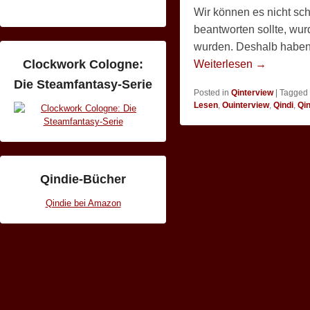
Wir können es nicht sc
beantworten sollte, wur
wurden. Deshalb haben 
Clockwork Cologne:
Weiterlesen →
Die Steamfantasy-Serie
Posted in
Qinterview
|
Tagged
Lesen
,
Ouinterview
,
Qindi
,
Qin
Qindie-Bücher
Qindie bei Amazon