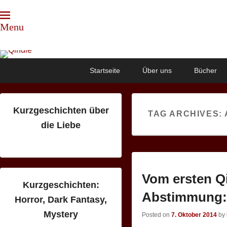
Menu
Qindie
Das Autorenkorrektiv
Primary
Skip
Skip
Startseite
Über uns
Bücher
menu
to
to
primary
secondary
content
content
Kurzgeschichten über
TAG ARCHIVES:
die Liebe
Vom ersten Q
Kurzgeschichten:
Abstimmung: I
Horror, Dark Fantasy,
Mystery
Posted on
7. Oktober 2014
by