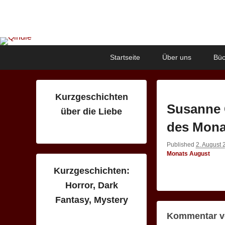
Qindie
Das Autorenkorrektiv
Primary
Skip
Skip
Startseite
Über uns
Büc
menu
to
to
primary
secondary
content
content
Kurzgeschichten
Susanne 
über die Liebe
des Mona
Published
2. August 
Monats August
Kurzgeschichten:
Horror, Dark
Fantasy, Mystery
Kommentar v