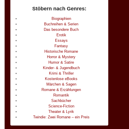
Stöbern nach Genres:
Biographien
Buchreihen & Serien
Das besondere Buch
Erotik
Essays
Fantasy
Historische Romane
Horror & Mystery
Humor & Satire
Kinder- & Jugendbuch
Krimi & Thriller
Kostenlose eBooks
Märchen & Sagen
Romane & Erzählungen
Romantik
Sachbücher
Science-Fiction
Theater & Lyrik
Twindie: Zwei Romane – ein Preis