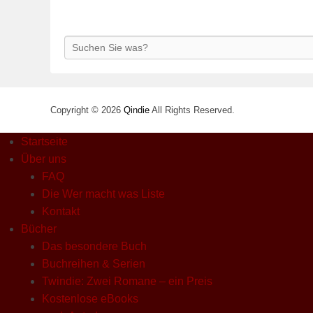
Search
Copyright © 2026
Qindie
All Rights Reserved.
Startseite
Über uns
FAQ
Die Wer macht was Liste
Kontakt
Bücher
Das besondere Buch
Buchreihen & Serien
Twindie: Zwei Romane – ein Preis
Kostenlose eBooks