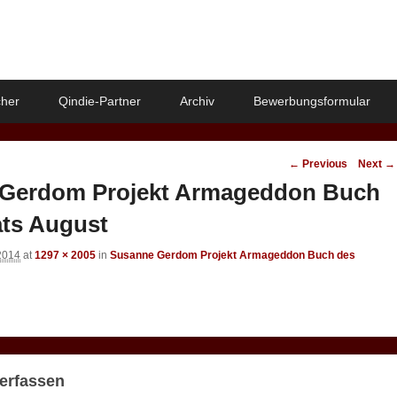
her
Qindie-Partner
Archiv
Bewerbungsformular
Image
← Previous
Next →
navigation
Gerdom Projekt Armageddon Buch
ts August
2014
at
1297 × 2005
in
Susanne Gerdom Projekt Armageddon Buch des
erfassen