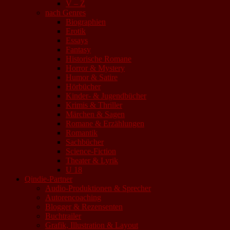
V – Z
nach Genres
Biographien
Erotik
Essays
Fantasy
Historische Romane
Horror & Mystery
Humor & Satire
Hörbücher
Kinder- & Jugendbücher
Krimis & Thriller
Märchen & Sagen
Romane & Erzählungen
Romantik
Sachbücher
Science-Fiction
Theater & Lyrik
U 18
Qindie-Partner
Audio-Produktionen & Sprecher
Autorencoaching
Blogger & Rezensenten
Buchtrailer
Grafik, Illustration & Layout