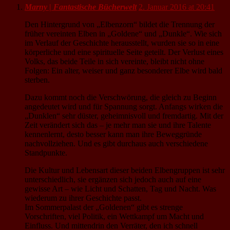
Marny | Fantastische Bücherwelt
2. Januar 2016 at 20:41
Den Hintergrund von „Elbenzorn“ bildet die Trennung der
früher vereinten Elben in „Goldene“ und „Dunkle“. Wie sich
im Verlauf der Geschichte herausstellt, wurden sie so in eine
körperliche und eine spirituelle Seite geteilt. Der Verlust eines
Volks, das beide Teile in sich vereinte, bleibt nicht ohne
Folgen: Ein alter, weiser und ganz besonderer Elbe wird bald
sterben.
Dazu kommt noch die Verschwörung, die gleich zu Beginn
angedeutet wird und für Spannung sorgt. Anfangs wirken die
„Dunklen“ sehr düster, geheimnisvoll und fremdartig. Mit der
Zeit verändert sich das – je mehr man sie und ihre Talente
kennenlernt, desto besser kann man ihre Beweggründe
nachvollziehen. Und es gibt durchaus auch verschiedene
Standpunkte.
Die Kultur und Lebensart dieser beiden Elbengruppen ist sehr
unterschiedlich, sie ergänzen sich jedoch auch auf eine
gewisse Art – wie Licht und Schatten, Tag und Nacht. Was
wiederum zu ihrer Geschichte passt.
Im Sommerpalast der „Goldenen“ gibt es strenge
Vorschriften, viel Politik, ein Wettkampf um Macht und
Einfluss. Und mittendrin den Verräter, den ich schnell