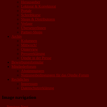
Herausgeber
Lektorat & Korrektorat
Portale
Schreibkurse
Shops & Distributoren
Verlage
ÜbersetzerInnen
Partner-Shops
Archiv
Kolumnen
Mittwoch!
Qinterview
Presseerklärung
Qindie in der Presse
Bewerbungsformular
Mitgliederforum
Abstimmungen
Nutzungsbedingungen für das Qindie-Forum
Rechtliches
Impressum
Datenschutzerklärung
Image navigation
← Previous
Next →