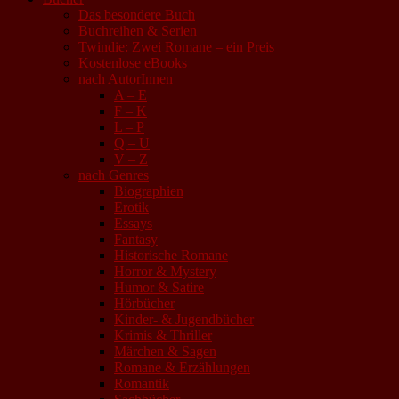
Das besondere Buch
Buchreihen & Serien
Twindie: Zwei Romane – ein Preis
Kostenlose eBooks
nach AutorInnen
A – E
F – K
L – P
Q – U
V – Z
nach Genres
Biographien
Erotik
Essays
Fantasy
Historische Romane
Horror & Mystery
Humor & Satire
Hörbücher
Kinder- & Jugendbücher
Krimis & Thriller
Märchen & Sagen
Romane & Erzählungen
Romantik