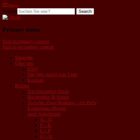
Menu
Search
Qindie
Primary menu
Das Autorenkorrektiv
Skip to primary content
Skip to secondary content
Startseite
Über uns
FAQ
Die Wer macht was Liste
Kontakt
Bücher
Das besondere Buch
Buchreihen & Serien
Twindie: Zwei Romane – ein Preis
Kostenlose eBooks
nach AutorInnen
A – E
F – K
L – P
Q – U