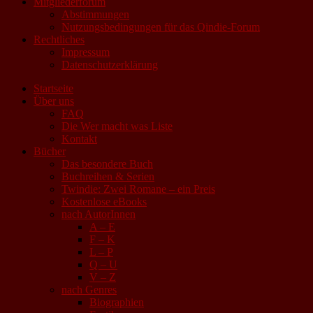
Mitgliederforum
Abstimmungen
Nutzungsbedingungen für das Qindie-Forum
Rechtliches
Impressum
Datenschutzerklärung
Startseite
Über uns
FAQ
Die Wer macht was Liste
Kontakt
Bücher
Das besondere Buch
Buchreihen & Serien
Twindie: Zwei Romane – ein Preis
Kostenlose eBooks
nach AutorInnen
A – E
F – K
L – P
Q – U
V – Z
nach Genres
Biographien