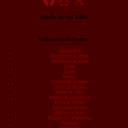
Qindie auf der LBM
Stöbern nach Genres:
Biographien
Buchreihen & Serien
Das besondere Buch
Erotik
Essays
Fantasy
Historische Romane
Horror & Mystery
Humor & Satire
Kinder- & Jugendbuch
Krimi & Thriller
Kostenlose eBooks
Märchen & Sagen
Romane & Erzählungen
Romantik
Sachbücher