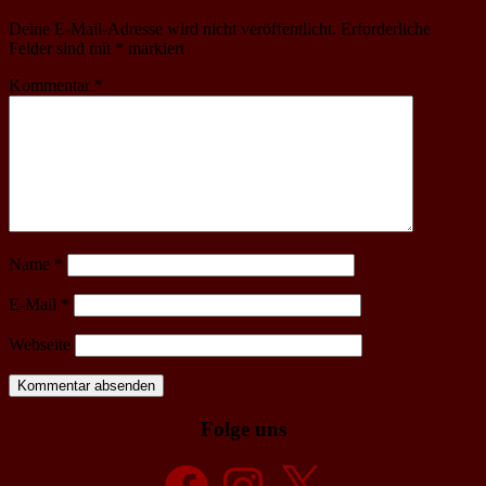
Deine E-Mail-Adresse wird nicht veröffentlicht.
Erforderliche
Felder sind mit
*
markiert
Kommentar
*
Name
*
E-Mail
*
Webseite
Folge uns
Facebook
Instagram
X