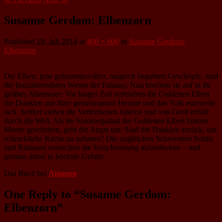
Susanne Gerdom: Elbenzorn
Published
19. Juli 2014
at
400 × 600
in
Susanne Gerdom:
Elbenzorn
Die Elben, jene geheimnisvollen, magisch begabten Geschöpfe, sind
die faszinierendsten Wesen der Fantasy. Nun brechen sie auf in ihr
größtes Abenteuer: Vor langer Zeit vertrieben die Goldenen Elben
die Dunklen aus ihrer gemeinsamen Heimat und das Volk entzweite
sich. Seither ziehen die Vertriebenen ruhelos und von Groll erfüllt
durch die Welt. Als im Sommerpalast der Goldenen Elben brutale
Morde geschehen, geht die Angst um. Sind die Dunklen zurück, um
schreckliche Rache zu nehmen? Die ungleichen Schwestern Iviidis
und Rutaaura versuchen die Verschwörung aufzudecken – und
geraten dabei in höchste Gefahr.
Das Buch bei
Amazon
One Reply to “Susanne Gerdom:
Elbenzorn”