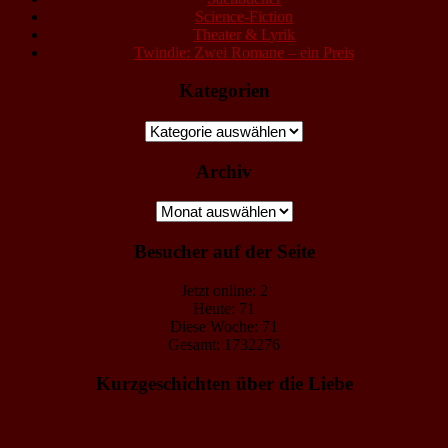
Science-Fiction
Theater & Lyrik
Twindie: Zwei Romane – ein Preis
Kategorien
Kategorien
Archiv
Archiv
Besucher auf der Seite
Jetzt online: 2
Heute: 71
Diese Woche: 71
Gesamt: 1732276
Kurzgeschichten über die Liebe