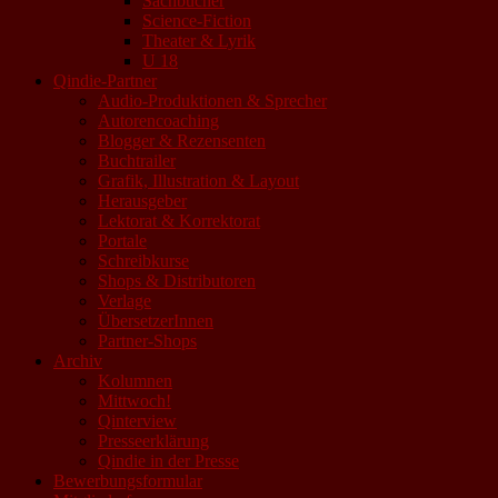
Sachbücher
Science-Fiction
Theater & Lyrik
U 18
Qindie-Partner
Audio-Produktionen & Sprecher
Autorencoaching
Blogger & Rezensenten
Buchtrailer
Grafik, Illustration & Layout
Herausgeber
Lektorat & Korrektorat
Portale
Schreibkurse
Shops & Distributoren
Verlage
ÜbersetzerInnen
Partner-Shops
Archiv
Kolumnen
Mittwoch!
Qinterview
Presseerklärung
Qindie in der Presse
Bewerbungsformular