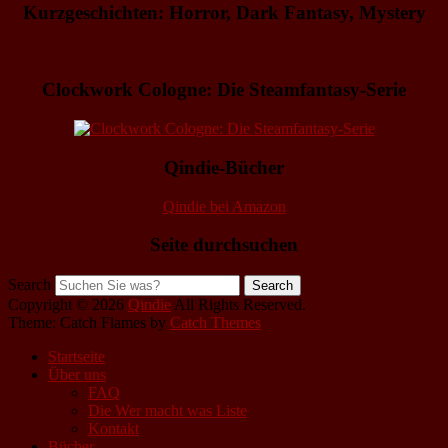
Kurzgeschichten: Horror, Dark Fantasy, Mystery
Clockwork Cologne: Die Steamfantasy-Serie
Qindie-Bücher
Qindie bei Amazon
Seite durchsuchen
Search
Copyright © 2026
Qindie
All Rights Reserved.
Theme: Catch Flames by
Catch Themes
Startseite
Über uns
FAQ
Die Wer macht was Liste
Kontakt
Bücher