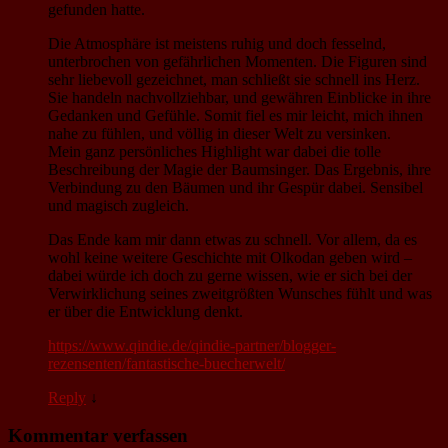
gefunden hatte.
Die Atmosphäre ist meistens ruhig und doch fesselnd,
unterbrochen von gefährlichen Momenten. Die Figuren sind
sehr liebevoll gezeichnet, man schließt sie schnell ins Herz.
Sie handeln nachvollziehbar, und gewähren Einblicke in ihre
Gedanken und Gefühle. Somit fiel es mir leicht, mich ihnen
nahe zu fühlen, und völlig in dieser Welt zu versinken.
Mein ganz persönliches Highlight war dabei die tolle
Beschreibung der Magie der Baumsinger. Das Ergebnis, ihre
Verbindung zu den Bäumen und ihr Gespür dabei. Sensibel
und magisch zugleich.
Das Ende kam mir dann etwas zu schnell. Vor allem, da es
wohl keine weitere Geschichte mit Olkodan geben wird –
dabei würde ich doch zu gerne wissen, wie er sich bei der
Verwirklichung seines zweitgrößten Wunsches fühlt und was
er über die Entwicklung denkt.
https://www.qindie.de/qindie-partner/blogger-
rezensenten/fantastische-buecherwelt/
Reply
↓
Kommentar verfassen