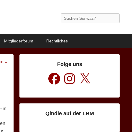
Search
Mitgliederforum
Rechtliches
xt →
Folge uns
Facebook
Instagram
X
 Ein
Qindie auf der LBM
gen
ist.