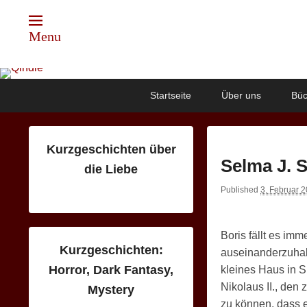
Menu
Qindie
Das Autorenkorrektiv
Primary
Skip
Skip
Startseite
Über uns
Büc
menu
to
to
primary
secondary
content
content
Kurzgeschichten über
Selma J. 
die Liebe
Published
3. Februar 
Boris fällt es i
Kurzgeschichten:
auseinanderzuhalte
Horror, Dark Fantasy,
kleines Haus in S
Nikolaus II., de
Mystery
zu können, dass e