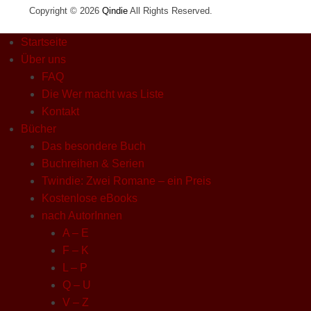
Copyright © 2026
Qindie
All Rights Reserved.
Startseite
Über uns
FAQ
Die Wer macht was Liste
Kontakt
Bücher
Das besondere Buch
Buchreihen & Serien
Twindie: Zwei Romane – ein Preis
Kostenlose eBooks
nach AutorInnen
A – E
F – K
L – P
Q – U
V – Z