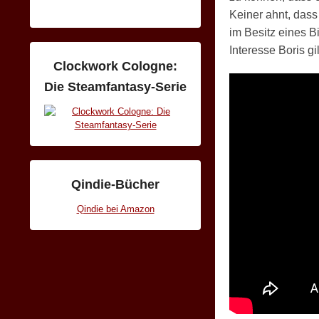
Keiner ahnt, dass
im Besitz eines B
Interesse Boris gi
Clockwork Cologne:
Die Steamfantasy-Serie
Qindie-Bücher
Qindie bei Amazon