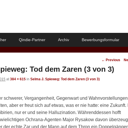
her
Qindie-Partner
Archiv
Bewerbungsformular
Image
← Previous
Ne
navigation
Spieweg: Tod dem Zaren (3 von 3)
2015
at
384 × 615
in
Selma J. Spieweg: Tod dem Zaren (3 von 3)
mmer schwerer, Vergangenheit, Gegenwart und Wahnvorstellungen
n, aber er freut sich auf etwas, was er nie hatte: eine Zukunft.
ibirien, nur er und seine Halluzination. Währenddessen hofft
n zwielichtigen Ochrana-Agenten Major Rysakow davon überzeu
r der echte Zar und der Mann auf dem Thron ein Doppelgänger 