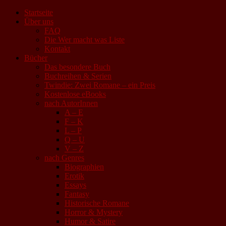
Startseite
Über uns
FAQ
Die Wer macht was Liste
Kontakt
Bücher
Das besondere Buch
Buchreihen & Serien
Twindie: Zwei Romane – ein Preis
Kostenlose eBooks
nach AutorInnen
A – E
F – K
L – P
Q – U
V – Z
nach Genres
Biographien
Erotik
Essays
Fantasy
Historische Romane
Horror & Mystery
Humor & Satire