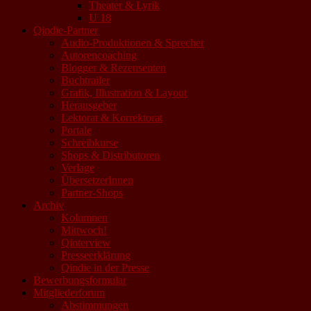
Theater & Lyrik
U 18
Qindie-Partner
Audio-Produktionen & Sprecher
Autorencoaching
Blogger & Rezensenten
Buchtrailer
Grafik, Illustration & Layout
Herausgeber
Lektorat & Korrektorat
Portale
Schreibkurse
Shops & Distributoren
Verlage
ÜbersetzerInnen
Partner-Shops
Archiv
Kolumnen
Mittwoch!
Qinterview
Presseerklärung
Qindie in der Presse
Bewerbungsformular
Mitgliederforum
Abstimmungen