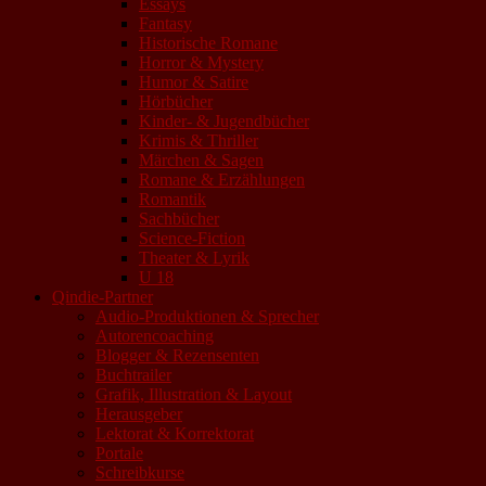
Essays
Fantasy
Historische Romane
Horror & Mystery
Humor & Satire
Hörbücher
Kinder- & Jugendbücher
Krimis & Thriller
Märchen & Sagen
Romane & Erzählungen
Romantik
Sachbücher
Science-Fiction
Theater & Lyrik
U 18
Qindie-Partner
Audio-Produktionen & Sprecher
Autorencoaching
Blogger & Rezensenten
Buchtrailer
Grafik, Illustration & Layout
Herausgeber
Lektorat & Korrektorat
Portale
Schreibkurse