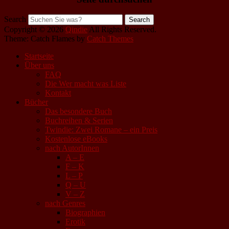
Search
Copyright © 2026
Qindie
All Rights Reserved.
Theme: Catch Flames by
Catch Themes
Startseite
Über uns
FAQ
Die Wer macht was Liste
Kontakt
Bücher
Das besondere Buch
Buchreihen & Serien
Twindie: Zwei Romane – ein Preis
Kostenlose eBooks
nach AutorInnen
A – E
F – K
L – P
Q – U
V – Z
nach Genres
Biographien
Erotik