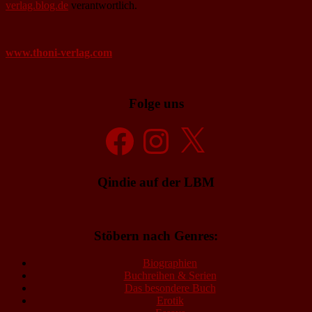
verlag.blog.de
verantwortlich.
www.thoni-verlag.com
Folge uns
Facebook
Instagram
X
Qindie auf der LBM
Stöbern nach Genres:
Biographien
Buchreihen & Serien
Das besondere Buch
Erotik