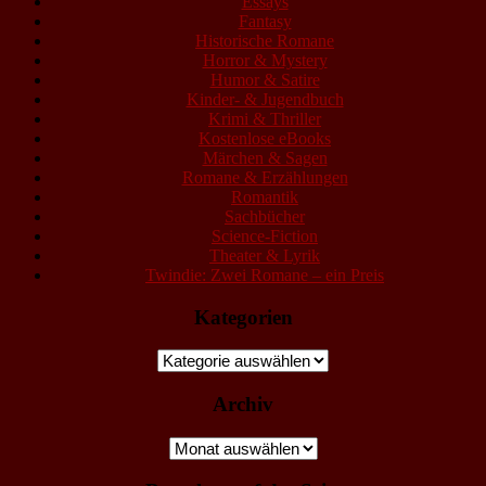
Essays
Fantasy
Historische Romane
Horror & Mystery
Humor & Satire
Kinder- & Jugendbuch
Krimi & Thriller
Kostenlose eBooks
Märchen & Sagen
Romane & Erzählungen
Romantik
Sachbücher
Science-Fiction
Theater & Lyrik
Twindie: Zwei Romane – ein Preis
Kategorien
Kategorien
Archiv
Archiv