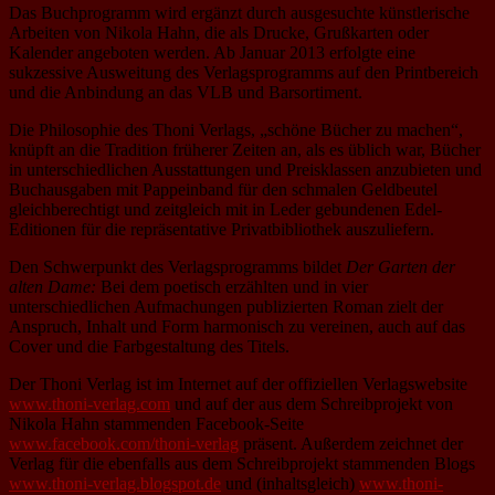
Das Buchprogramm wird ergänzt durch ausgesuchte künstlerische
Arbeiten von Nikola Hahn, die als Drucke, Grußkarten oder
Kalender angeboten werden. Ab Januar 2013 erfolgte eine
sukzessive Ausweitung des Verlagsprogramms auf den Printbereich
und die Anbindung an das VLB und Barsortiment.
Die Philosophie des Thoni Verlags, „schöne Bücher zu machen“,
knüpft an die Tradition früherer Zeiten an, als es üblich war, Bücher
in unterschiedlichen Ausstattungen und Preisklassen anzubieten und
Buchausgaben mit Pappeinband für den schmalen Geldbeutel
gleichberechtigt und zeitgleich mit in Leder gebundenen Edel-
Editionen für die repräsentative Privatbibliothek auszuliefern.
Den Schwerpunkt des Verlagsprogramms bildet
Der Garten der
alten Dame:
Bei dem poetisch erzählten und in vier
unterschiedlichen Aufmachungen publizierten Roman zielt der
Anspruch, Inhalt und Form harmonisch zu vereinen, auch auf das
Cover und die Farbgestaltung des Titels.
Der Thoni Verlag ist im Internet auf der offiziellen Verlagswebsite
www.thoni-verlag.com
und auf der aus dem Schreibprojekt von
Nikola Hahn stammenden Facebook-Seite
www.facebook.com/thoni-verlag
präsent. Außerdem zeichnet der
Verlag für die ebenfalls aus dem Schreibprojekt stammenden Blogs
www.thoni-verlag.blogspot.de
und (inhaltsgleich)
www.thoni-