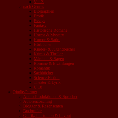
V – Z
nach Genres
Biographien
Erotik
Essays
Fantasy
Historische Romane
Horror & Mystery
Humor & Satire
Hörbücher
Kinder- & Jugendbücher
Krimis & Thriller
Märchen & Sagen
Romane & Erzählungen
Romantik
Sachbücher
Science-Fiction
Theater & Lyrik
U 18
Qindie-Partner
Audio-Produktionen & Sprecher
Autorencoaching
Blogger & Rezensenten
Buchtrailer
Grafik, Illustration & Layout