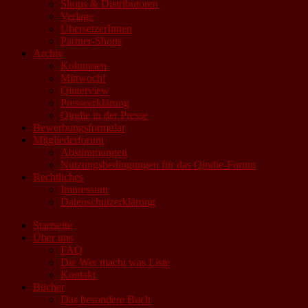
Shops & Distributoren
Verlage
ÜbersetzerInnen
Partner-Shops
Archiv
Kolumnen
Mittwoch!
Qinterview
Presseerklärung
Qindie in der Presse
Bewerbungsformular
Mitgliederforum
Abstimmungen
Nutzungsbedingungen für das Qindie-Forum
Rechtliches
Impressum
Datenschutzerklärung
Startseite
Über uns
FAQ
Die Wer macht was Liste
Kontakt
Bücher
Das besondere Buch