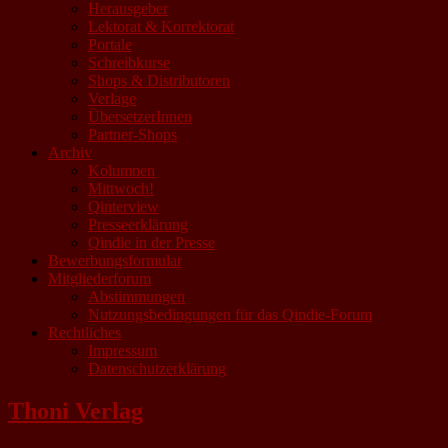
Herausgeber
Lektorat & Korrektorat
Portale
Schreibkurse
Shops & Distributoren
Verlage
ÜbersetzerInnen
Partner-Shops
Archiv
Kolumnen
Mittwoch!
Qinterview
Presseerklärung
Qindie in der Presse
Bewerbungsformular
Mitgliederforum
Abstimmungen
Nutzungsbedingungen für das Qindie-Forum
Rechtliches
Impressum
Datenschutzerklärung
Thoni Verlag