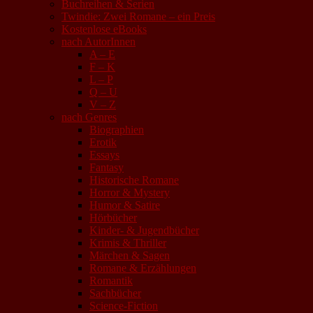
Buchreihen & Serien
Twindie: Zwei Romane – ein Preis
Kostenlose eBooks
nach AutorInnen
A – E
F – K
L – P
Q – U
V – Z
nach Genres
Biographien
Erotik
Essays
Fantasy
Historische Romane
Horror & Mystery
Humor & Satire
Hörbücher
Kinder- & Jugendbücher
Krimis & Thriller
Märchen & Sagen
Romane & Erzählungen
Romantik
Sachbücher
Science-Fiction