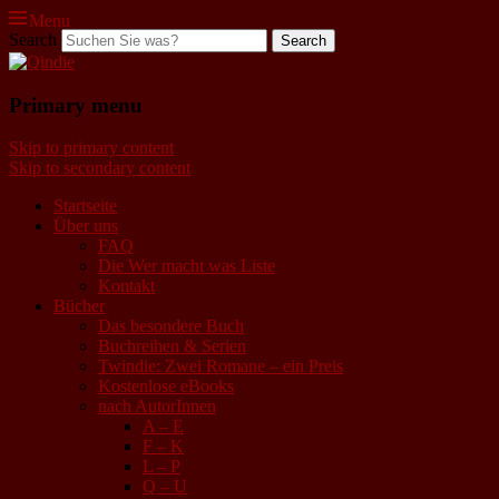
Menu
Search
Qindie
Primary menu
Das Autorenkorrektiv
Skip to primary content
Skip to secondary content
Startseite
Über uns
FAQ
Die Wer macht was Liste
Kontakt
Bücher
Das besondere Buch
Buchreihen & Serien
Twindie: Zwei Romane – ein Preis
Kostenlose eBooks
nach AutorInnen
A – E
F – K
L – P
Q – U