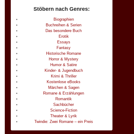
Stöbern nach Genres:
Biographien
Buchreihen & Serien
Das besondere Buch
Erotik
Essays
Fantasy
Historische Romane
Horror & Mystery
Humor & Satire
Kinder- & Jugendbuch
Krimi & Thriller
Kostenlose eBooks
Märchen & Sagen
Romane & Erzählungen
Romantik
Sachbücher
Science-Fiction
Theater & Lyrik
Twindie: Zwei Romane – ein Preis