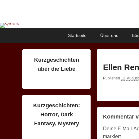
Qindie
Das Autorenkorrektiv
Primary
Skip
Skip
Startseite
Über uns
Büc
menu
to
to
primary
secondary
content
content
Kurzgeschichten
Ellen Re
über die Liebe
Published
12. Augus
Kurzgeschichten:
Horror, Dark
Kommentar v
Fantasy, Mystery
Deine E-Mail-Adr
markiert