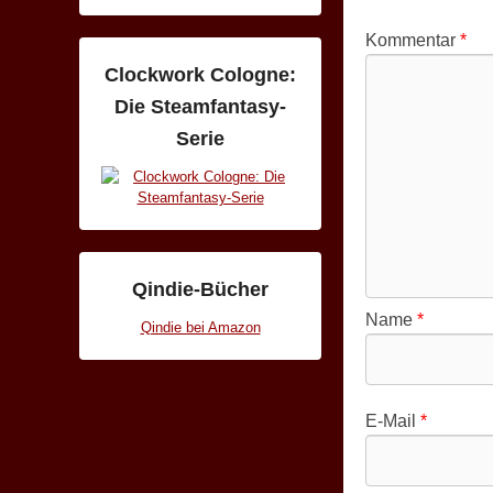
Kommentar
*
Clockwork Cologne:
Die Steamfantasy-
Serie
Qindie-Bücher
Name
*
Qindie bei Amazon
E-Mail
*