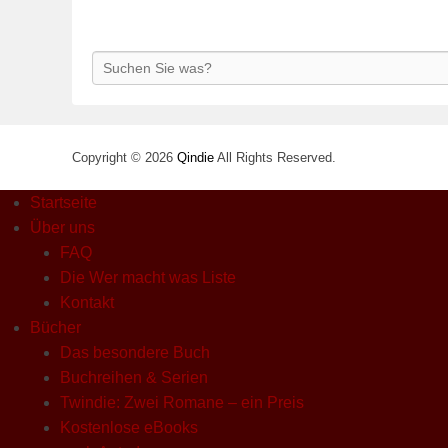
Search
Copyright © 2026
Qindie
All Rights Reserved.
Startseite
Über uns
FAQ
Die Wer macht was Liste
Kontakt
Bücher
Das besondere Buch
Buchreihen & Serien
Twindie: Zwei Romane – ein Preis
Kostenlose eBooks