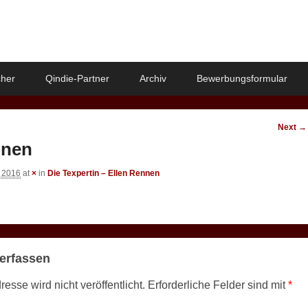
her
Qindie-Partner
Archiv
Bewerbungsformular
Image
Next →
navigat
nnen
t 2016
at
×
in
Die Texpertin – Ellen Rennen
erfassen
esse wird nicht veröffentlicht.
Erforderliche Felder sind mit
*