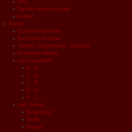
FAQ
Die Wer macht was Liste
Kontakt
Bücher
Das besondere Buch
Buchreihen & Serien
Twindie: Zwei Romane – ein Preis
Kostenlose eBooks
nach AutorInnen
A – E
F – K
L – P
Q – U
V – Z
nach Genres
Biographien
Erotik
Essays