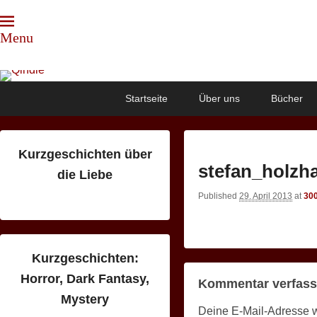
Menu
Qindie
Das Autorenkorrektiv
Primary
Skip
Skip
Startseite
Über uns
Bücher
menu
to
to
primary
secondary
content
content
Kurzgeschichten über
stefan_holzh
die Liebe
Published
29. April 2013
at
300
Kurzgeschichten:
Horror, Dark Fantasy,
Kommentar verfas
Mystery
Deine E-Mail-Adresse wir