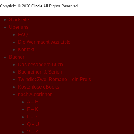
Copyright © 2026
Qindie
All Rights Reserved.
Startseite
Über uns
FAQ
Die Wer macht was Liste
Kontakt
Bücher
Das besondere Buch
Buchreihen & Serien
Twindie: Zwei Romane – ein Preis
Kostenlose eBooks
nach AutorInnen
A – E
F – K
L – P
Q – U
V – Z