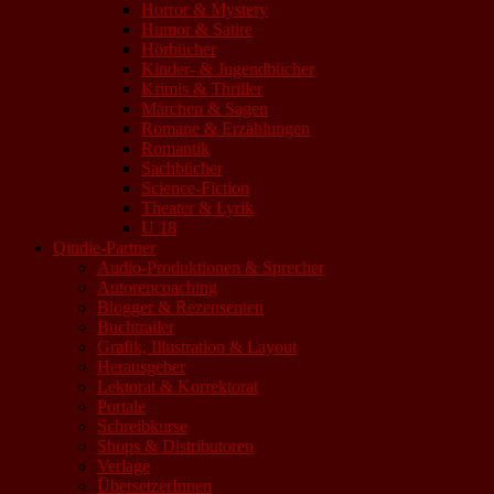
Horror & Mystery
Humor & Satire
Hörbücher
Kinder- & Jugendbücher
Krimis & Thriller
Märchen & Sagen
Romane & Erzählungen
Romantik
Sachbücher
Science-Fiction
Theater & Lyrik
U 18
Qindie-Partner
Audio-Produktionen & Sprecher
Autorencoaching
Blogger & Rezensenten
Buchtrailer
Grafik, Illustration & Layout
Herausgeber
Lektorat & Korrektorat
Portale
Schreibkurse
Shops & Distributoren
Verlage
ÜbersetzerInnen