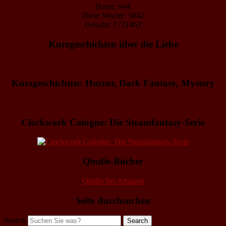
Heute: 944
Diese Woche: 5042
Gesamt: 1731463
Kurzgeschichten über die Liebe
Kurzgeschichten: Horror, Dark Fantasy, Mystery
Clockwork Cologne: Die Steamfantasy-Serie
Qindie-Bücher
Qindie bei Amazon
Seite durchsuchen
Search