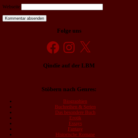
Webseite
Folge uns
Facebook
Instagram
X
Qindie auf der LBM
Stöbern nach Genres:
Biographien
Buchreihen & Serien
Das besondere Buch
Erotik
Essays
Fantasy
Historische Romane