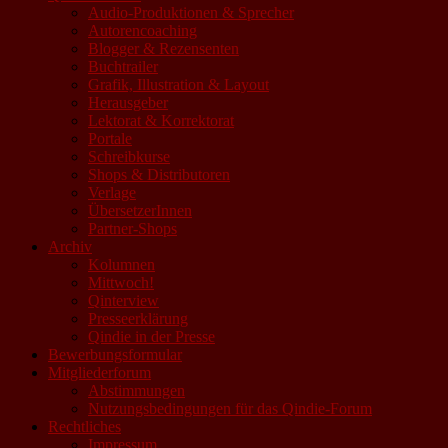
Audio-Produktionen & Sprecher
Autorencoaching
Blogger & Rezensenten
Buchtrailer
Grafik, Illustration & Layout
Herausgeber
Lektorat & Korrektorat
Portale
Schreibkurse
Shops & Distributoren
Verlage
ÜbersetzerInnen
Partner-Shops
Archiv
Kolumnen
Mittwoch!
Qinterview
Presseerklärung
Qindie in der Presse
Bewerbungsformular
Mitgliederforum
Abstimmungen
Nutzungsbedingungen für das Qindie-Forum
Rechtliches
Impressum