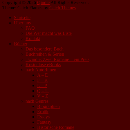
Copyright © 2026
Qindie
All Rights Reserved.
Theme: Catch Flames by
Catch Themes
Startseite
Über uns
FAQ
Die Wer macht was Liste
Kontakt
Bücher
Das besondere Buch
Buchreihen & Serien
Twindie: Zwei Romane – ein Preis
Kostenlose eBooks
nach AutorInnen
A – E
F – K
L – P
Q – U
V – Z
nach Genres
Biographien
Erotik
Essays
Fantasy
Historische Romane