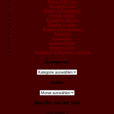
Horror & Mystery
Humor & Satire
Kinder- & Jugendbuch
Krimi & Thriller
Kostenlose eBooks
Märchen & Sagen
Romane & Erzählungen
Romantik
Sachbücher
Science-Fiction
Theater & Lyrik
Twindie: Zwei Romane – ein Preis
Kategorien
Kategorien
Archiv
Archiv
Besucher auf der Seite
Jetzt online: 3