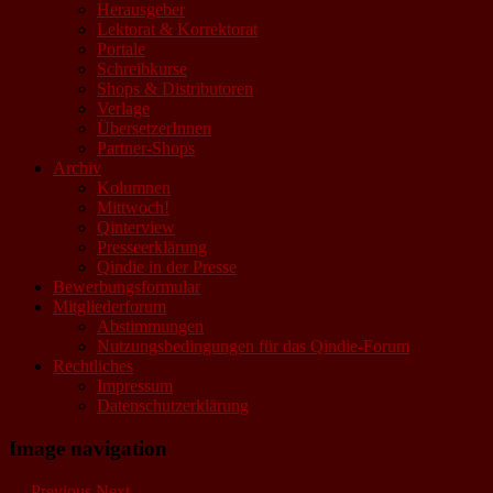
Herausgeber
Lektorat & Korrektorat
Portale
Schreibkurse
Shops & Distributoren
Verlage
ÜbersetzerInnen
Partner-Shops
Archiv
Kolumnen
Mittwoch!
Qinterview
Presseerklärung
Qindie in der Presse
Bewerbungsformular
Mitgliederforum
Abstimmungen
Nutzungsbedingungen für das Qindie-Forum
Rechtliches
Impressum
Datenschutzerklärung
Image navigation
← Previous
Next →