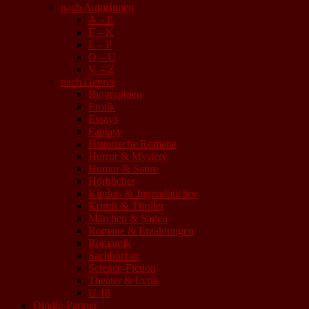
nach AutorInnen
A – E
F – K
L – P
Q – U
V – Z
nach Genres
Biographien
Erotik
Essays
Fantasy
Historische Romane
Horror & Mystery
Humor & Satire
Hörbücher
Kinder- & Jugendbücher
Krimis & Thriller
Märchen & Sagen
Romane & Erzählungen
Romantik
Sachbücher
Science-Fiction
Theater & Lyrik
U 18
Qindie-Partner