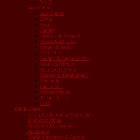
V – Z
nach Genres
Biographien
Erotik
Essays
Fantasy
Historische Romane
Horror & Mystery
Humor & Satire
Hörbücher
Kinder- & Jugendbücher
Krimis & Thriller
Märchen & Sagen
Romane & Erzählungen
Romantik
Sachbücher
Science-Fiction
Theater & Lyrik
U 18
Qindie-Partner
Audio-Produktionen & Sprecher
Autorencoaching
Blogger & Rezensenten
Buchtrailer
Grafik, Illustration & Layout