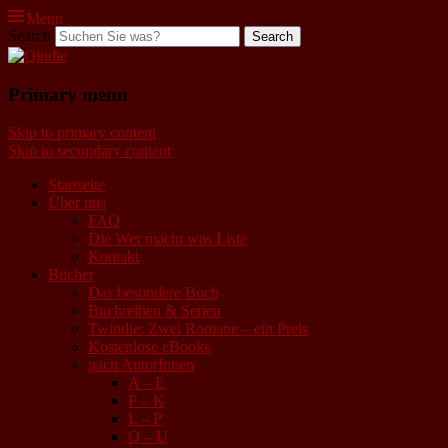
Menu
Search
Qindie
Primary menu
Das Autorenkorrektiv
Skip to primary content
Skip to secondary content
Startseite
Über uns
FAQ
Die Wer macht was Liste
Kontakt
Bücher
Das besondere Buch
Buchreihen & Serien
Twindie: Zwei Romane – ein Preis
Kostenlose eBooks
nach AutorInnen
A – E
F – K
L – P
Q – U