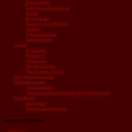
Herausgeber
Lektorat & Korrektorat
Portale
Schreibkurse
Shops & Distributoren
Verlage
ÜbersetzerInnen
Partner-Shops
Archiv
Kolumnen
Mittwoch!
Qinterview
Presseerklärung
Qindie in der Presse
Bewerbungsformular
Mitgliederforum
Abstimmungen
Nutzungsbedingungen für das Qindie-Forum
Rechtliches
Impressum
Datenschutzerklärung
Image navigation
← Previous