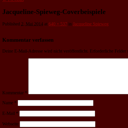
Jacqueline-Spieweg-Coverbeispiele
Published
2. Mai 2014
at
640 × 537
in
Jacqueline Spieweg
Kommentar verfassen
Deine E-Mail-Adresse wird nicht veröffentlicht.
Erforderliche Felder 
Kommentar
*
Name
*
E-Mail
*
Webseite