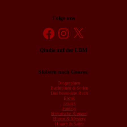
Folge uns
Facebook
Instagram
X
Qindie auf der LBM
Stöbern nach Genres:
Biographien
Buchreihen & Serien
Das besondere Buch
Erotik
Essays
Fantasy
Historische Romane
Horror & Mystery
Humor & Satire