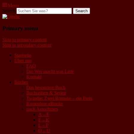
Menu
Search
Qindie
Primary menu
Das Autorenkorrektiv
Skip to primary content
Skip to secondary content
Startseite
Über uns
FAQ
Die Wer macht was Liste
Kontakt
Bücher
Das besondere Buch
Buchreihen & Serien
Twindie: Zwei Romane – ein Preis
Kostenlose eBooks
nach AutorInnen
A – E
F – K
L – P
Q – U