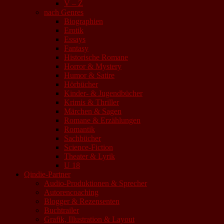
V – Z
nach Genres
Biographien
Erotik
Essays
Fantasy
Historische Romane
Horror & Mystery
Humor & Satire
Hörbücher
Kinder- & Jugendbücher
Krimis & Thriller
Märchen & Sagen
Romane & Erzählungen
Romantik
Sachbücher
Science-Fiction
Theater & Lyrik
U 18
Qindie-Partner
Audio-Produktionen & Sprecher
Autorencoaching
Blogger & Rezensenten
Buchtrailer
Grafik, Illustration & Layout