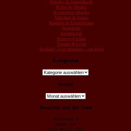
Kinder- & Jugendbuch
Krimi & Thriller
Kostenlose eBooks
Märchen & Sagen
Romane & Erzählungen
Romantik
Sachbücher
Science-Fiction
Theater & Lyrik
Twindie: Zwei Romane – ein Preis
Kategorien
Kategorien
Archiv
Archiv
Besucher auf der Seite
Jetzt online: 6
Heute: 220
Diese Woche: 4318