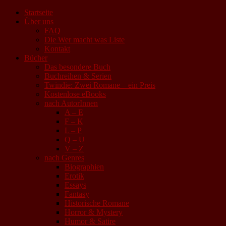
Startseite
Über uns
FAQ
Die Wer macht was Liste
Kontakt
Bücher
Das besondere Buch
Buchreihen & Serien
Twindie: Zwei Romane – ein Preis
Kostenlose eBooks
nach AutorInnen
A – E
F – K
L – P
Q – U
V – Z
nach Genres
Biographien
Erotik
Essays
Fantasy
Historische Romane
Horror & Mystery
Humor & Satire