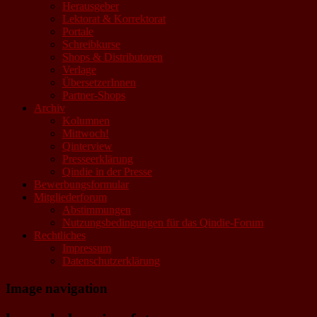
Herausgeber
Lektorat & Korrektorat
Portale
Schreibkurse
Shops & Distributoren
Verlage
ÜbersetzerInnen
Partner-Shops
Archiv
Kolumnen
Mittwoch!
Qinterview
Presseerklärung
Qindie in der Presse
Bewerbungsformular
Mitgliederforum
Abstimmungen
Nutzungsbedingungen für das Qindie-Forum
Rechtliches
Impressum
Datenschutzerklärung
Image navigation