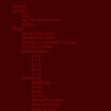
Startseite
Über uns
FAQ
Die Wer macht was Liste
Kontakt
Bücher
Das besondere Buch
Buchreihen & Serien
Twindie: Zwei Romane – ein Preis
Kostenlose eBooks
nach AutorInnen
A – E
F – K
L – P
Q – U
V – Z
nach Genres
Biographien
Erotik
Essays
Fantasy
Historische Romane
Horror & Mystery
Humor & Satire