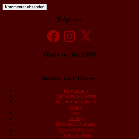
Folge uns
Facebook
Instagram
X
Qindie auf der LBM
Stöbern nach Genres:
Biographien
Buchreihen & Serien
Das besondere Buch
Erotik
Essays
Fantasy
Historische Romane
Horror & Mystery
Humor & Satire