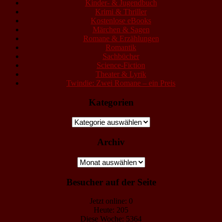
Kinder- & Jugendbuch
Krimi & Thriller
Kostenlose eBooks
Märchen & Sagen
Romane & Erzählungen
Romantik
Sachbücher
Science-Fiction
Theater & Lyrik
Twindie: Zwei Romane – ein Preis
Kategorien
Kategorien
Archiv
Archiv
Besucher auf der Seite
Jetzt online: 0
Heute: 205
Diese Woche: 5364