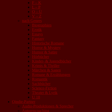
F – K
L – P
Q – U
V – Z
nach Genres
Biographien
Erotik
Essays
Fantasy
Historische Romane
Horror & Mystery
Humor & Satire
Hörbücher
Kinder- & Jugendbücher
Krimis & Thriller
Märchen & Sagen
Romane & Erzählungen
Romantik
Sachbücher
Science-Fiction
Theater & Lyrik
U 18
Qindie-Partner
Audio-Produktionen & Sprecher
Autorencoaching