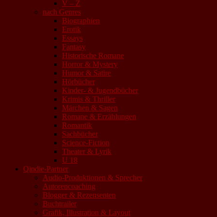
V – Z
nach Genres
Biographien
Erotik
Essays
Fantasy
Historische Romane
Horror & Mystery
Humor & Satire
Hörbücher
Kinder- & Jugendbücher
Krimis & Thriller
Märchen & Sagen
Romane & Erzählungen
Romantik
Sachbücher
Science-Fiction
Theater & Lyrik
U 18
Qindie-Partner
Audio-Produktionen & Sprecher
Autorencoaching
Blogger & Rezensenten
Buchtrailer
Grafik, Illustration & Layout