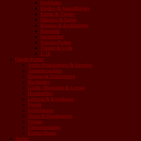
Hörbücher
Kinder- & Jugendbücher
Krimis & Thriller
Märchen & Sagen
Romane & Erzählungen
Romantik
Sachbücher
Science-Fiction
Theater & Lyrik
U 18
Qindie-Partner
Audio-Produktionen & Sprecher
Autorencoaching
Blogger & Rezensenten
Buchtrailer
Grafik, Illustration & Layout
Herausgeber
Lektorat & Korrektorat
Portale
Schreibkurse
Shops & Distributoren
Verlage
ÜbersetzerInnen
Partner-Shops
Archiv