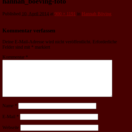
hannah_boeving-foto
Published
10. April 2014
at
900 × 1191
in
Hannah Böving
Kommentar verfassen
Deine E-Mail-Adresse wird nicht veröffentlicht.
Erforderliche
Felder sind mit
*
markiert
Kommentar
*
Name
*
E-Mail
*
Webseite