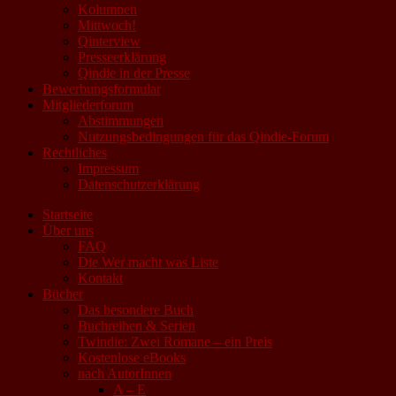
Kolumnen
Mittwoch!
Qinterview
Presseerklärung
Qindie in der Presse
Bewerbungsformular
Mitgliederforum
Abstimmungen
Nutzungsbedingungen für das Qindie-Forum
Rechtliches
Impressum
Datenschutzerklärung
Startseite
Über uns
FAQ
Die Wer macht was Liste
Kontakt
Bücher
Das besondere Buch
Buchreihen & Serien
Twindie: Zwei Romane – ein Preis
Kostenlose eBooks
nach AutorInnen
A – E