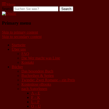
Menu
Search
Qindie
Primary menu
Das Autorenkorrektiv
Skip to primary content
Skip to secondary content
Startseite
Über uns
FAQ
Die Wer macht was Liste
Kontakt
Bücher
Das besondere Buch
Buchreihen & Serien
Twindie: Zwei Romane – ein Preis
Kostenlose eBooks
nach AutorInnen
A – E
F – K
L – P
Q – U