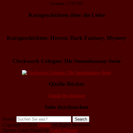
Gesamt: 1731785
Kurzgeschichten über die Liebe
Kurzgeschichten: Horror, Dark Fantasy, Mystery
Clockwork Cologne: Die Steamfantasy-Serie
Qindie-Bücher
Qindie bei Amazon
Seite durchsuchen
Search
Copyright © 2026
Qindie
All Rights Reserved.
Theme: Catch Flames by
Catch Themes